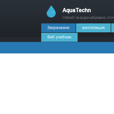
AquaTechn
Уебсайт за водоснабдяване, от
Захранване
вентилация
ВиК учебник