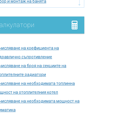
бор и монтаж на банята
бор на нагревател
мийник
алкулатори
лище
умулатор
дромасажна вана
числяване на коефициента на
лягане на тръбопровода
дравлично съпротивление
лска тоалетна
числяване на броя на секциите на
правете печката сами
оплителните радиатори
кументи в държавни
числяване на необходимата топлинна
енции
щност на отоплителния котел
ш кабина
числяване на необходимата мощност на
мини и печки
иматика
нализационни кладенци
копаване на кладенец за