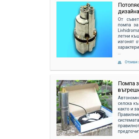
Потопяе
дизайна
От съвет
помпа за
Livhidrom
летни къщ
изгонят о
характери
...
Отзиви 
Помпа з
вътрешн
Автономн
селска къ
както и з
Правилния
системата
правилн
предпочита