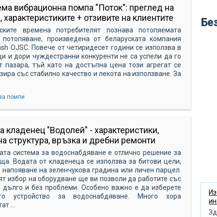
во
ма вибрационна помпа "Поток": преглед на
, характеристиките + отзивите на клиентите
кр
Бе
ските времена потребителят познава потопяемата
ле
 потопяване, произведена от беларуската компания
бу
ash OJSC. Повече от четиридесет години се използва в
и и дори чуждестранни конкуренти не са успели да го
ме
т пазара, тъй като на достъпна цена този агрегат се
зира със стабилно качество и лекота на използване. За
во
по
за помпи
си
по
а кладенец "Водолей" - характеристики,
не
а структура, връзка и дребни ремонти
ню
ата система за водоснабдяване е отлично решение за
ща. Водата от кладенеца се използва за битови цели,
кл
а напояване на зеленчукова градина или личен парцел.
пр
т избор на оборудване ще ви позволи да работите със
 дълго и без проблеми. Особено важно е да изберете
об
Из
ото устройство за водоснабдяване. Много хора
ин
т ...
по
Зд