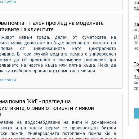
за помпи
от
ци
ед
от
от
ва помпа - пълен преглед на моделната
Ка
отзивите на клиентите
по
из
До
 живот извън града, далеч от суматохата на
по
по
ията, може донякъде да бъде засенчен от липсата на
но
полза от цивилизацията като централното
от
дяване. В този случай водната помпа с универсален
пр
може да се превърне в незаменим помощник при
Пр
дяването на частна къща или лятна къща. Нека да
д
го
как да изберем правилната помпа за тези или ...
по
Зд
за помпи
ко
ра
си:
от
ма помпа "Kid" - преглед на
ра
ристиките, отзиви от клиенти и някои
и
ре
ряване на водоснабдяване на вили и домакински
до
 както и на малки ферми се произвеждат битови
въ
ески помпи. Универсалната потопяема помпа Kid е
а за използване в съоръжения с ниска консумация на