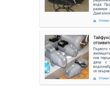
вода. Пр
размери 
Двигателя
Отзиви 
Тайфуно
отзивит
Първото 
жилището,
нов парце
двор с 
водоснабд
се свързв
Отзиви 