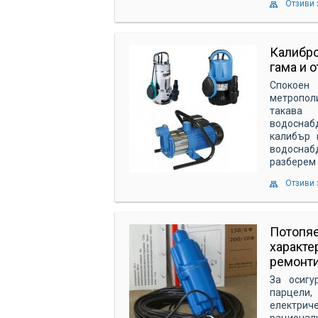
Отзиви 
Калибро
гама и 
Спокоен
метропол
такава 
водоснаб
калибър 
водоснаб
разберем 
Отзиви 
Потопяе
характе
ремонт
За осигу
парцели,
електрич
рационалн