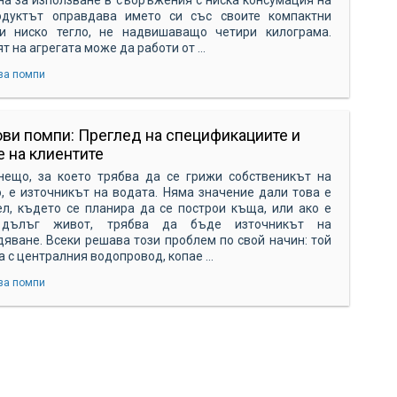
до
одуктът оправдава името си със своите компактни
и ниско тегло, не надвишаващо четири килограма.
до
т на агрегата може да работи от ...
до
за помпи
до
Ви
ви помпи: Преглед на спецификациите и
за
е на клиентите
си
нещо, за което трябва да се грижи собственикът на
 е източникът на водата. Няма значение дали това е
др
л, където се планира да се построи къща, или ако е
сл
дълъг живот, трябва да бъде източникът на
яване. Всеки решава този проблем по свой начин: той
сл
а с централния водопровод, копае ...
ср
за помпи
ко
те
ан
из