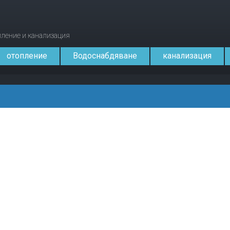
опление и канализация
отопление
Водоснабдяване
канализация