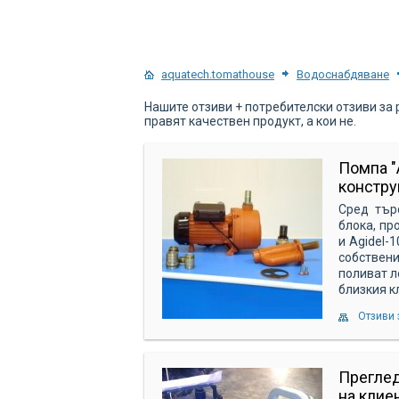
aquatech.tomathouse
Водоснабдяване
Нашите отзиви + потребителски отзиви за
правят качествен продукт, а кои не.
Помпа "
констру
Сред тър
блока, пр
и Agidel-
собствени
поливат л
близкия к
Отзиви 
Преглед
на клие