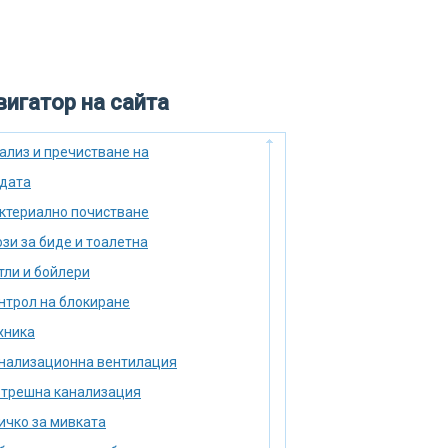
игатор на сайта
ализ и пречистване на
дата
ктериално почистване
зи за биде и тоалетна
тли и бойлери
нтрол на блокиране
хника
нализационна вентилация
трешна канализация
ичко за мивката