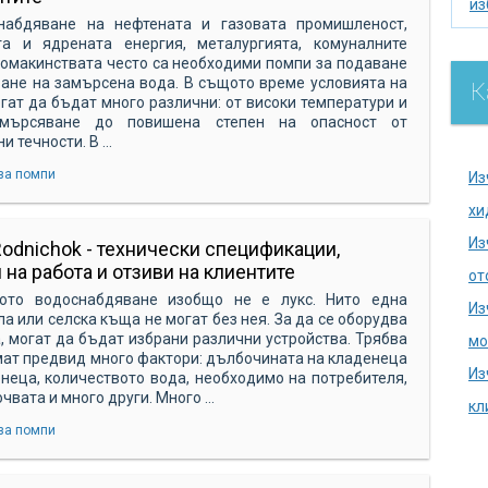
из
набдяване на нефтената и газовата промишленост,
из
та и ядрената енергия, металургията, комуналните
домакинствата често са необходими помпи за подаване
по
ане на замърсена вода. В същото време условията на
К
гат да бъдат много различни: от високи температури и
се
амърсяване до повишена степен на опасност от
ак
 течности. В ...
хи
за помпи
Из
на
хи
се
Из
odnichok - технически спецификации,
на
 на работа и отзиви на клиентите
от
до
ото водоснабдяване изобщо не е лукс. Нито една
Из
ла или селска къща не могат без нея. За да се оборудва
аг
, могат да бъдат избрани различни устройства. Трябва
мо
мат предвид много фактори: дълбочината на кладенеца
ду
Из
неца, количеството вода, необходимо на потребителя,
ка
чвата и много други. Много ...
кл
ка
за помпи
из