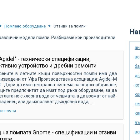
Помпено оборудване
Отзиви за помпи
Нав
 различни модели помпи. Разбираме кои производители
ан
во
Agidel" - технически спецификации,
ктивно устройство и дребни ремонти
ба
сените в летните къщи повърхностни помпи има два
дю
оизведени от Уфа Производствена асоциация: Agidel-M
10. Дори да има централна система за водоснабдяване,
ко
ците предпочитат да имат под ръка оборудване, за да
ко
еглата не с хлорна вода от чешмата, а да вземат от най-
ладенец или да използват дъждовна вода, ...
те
за помпи
ка
въ
 на помпата Gnome - спецификации и отзиви
вс
нтите