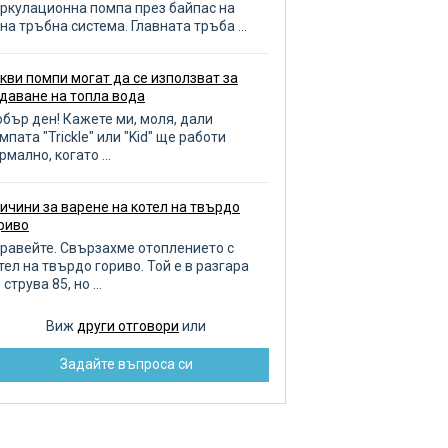
зиви за помпа
ркулационна помпа през байпас на
на тръбна система. Главната тръба ...
оплителни кръгове
опление на баня и гараж
кви помпи могат да се използват за
даване на топла вода
бор на отоплителен котел
бър ден! Кажете ми, моля, дали
ливане на градината
мпата "Trickle" или "Kid" ще работи
рмално, когато ...
оплена кърпа
авила за избор на тръби
ичини за варене на котел на твърдо
ренаж
риво
чистване на тръби
равейте. Свързахме отоплението с
тел на твърдо гориво. Той е в разгара
бота с тръбопровода
 струва 85, но ...
оплителни радиатори
Виж
други отговори
или
зпределение на водата
Задайте въпроса си
монт на помпата
бре и добре ремонт
зстановяване на баня