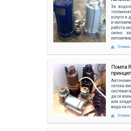
За водос
топлинна
услуги и 
и изпомпв
работа мо
силно з
изпомпвани
Отзиви 
Помпа R
принцип
Автономн
селска ви
системата
да се взе
или кладе
вида на по
Отзиви 