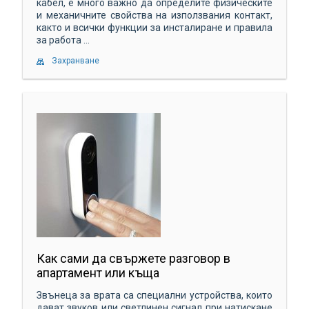
кабел, е много важно да определите физическите
и механичните свойства на използвания контакт,
както и всички функции за инсталиране и правила
за работа ...
Захранване
Как сами да свържете разговор в
апартамент или къща
Звънеца за врата са специални устройства, които
дават звуков или светлинен сигнал при натискане