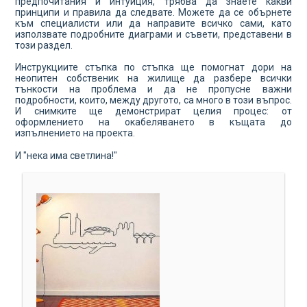
предпочитания и интуиция, трябва да знаете какви
принципи и правила да следвате. Можете да се обърнете
към специалисти или да направите всичко сами, като
използвате подробните диаграми и съвети, представени в
този раздел.
Инструкциите стъпка по стъпка ще помогнат дори на
неопитен собственик на жилище да разбере всички
тънкости на проблема и да не пропусне важни
подробности, които, между другото, са много в този въпрос.
И снимките ще демонстрират целия процес: от
оформлението на окабеляването в къщата до
изпълнението на проекта.
И "нека има светлина!"