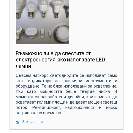
Възможно ли е да спестите от
електроенергия, ако използвате LED
лампи
Съвсем наскоро светодиодите се използват само
като индикатори за различни инструменти и
оборудване. Те не бяха използвани за осветление,
тъй като мощността беше твърде ниска. В
момента са разработени дизайни, които могат да
осветяват големи площи и да дават мощен светещ
поток. Рентабилност, издръжливост и ниско
нагряване по време на ...
Захранване