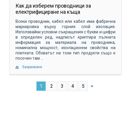
Как да изберем проводници за
електрифициране на къща
Всеки проводник, кабел или кабел има фабрична
маркировка върху горния слой изолация.
Използвайки условни съкращения с букви и цифри
в определен ред, надписът криптира пълната
информация за материала на проводника,
номинална мощност, изолационни свойства на
плитката. Обхватът на този тип продукти също е
посочен там ...
Захранване
1
2
3
4
5