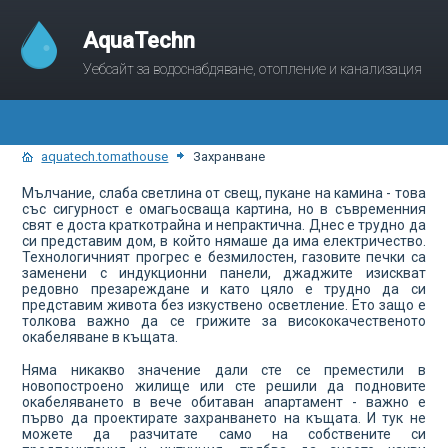
AquaTechn
Уебсайт за водоснабдяване, отопление и канализация
aquatech.tomathouse
Захранване
Мълчание, слаба светлина от свещ, пукане на камина - това
със сигурност е омагьосваща картина, но в съвременния
свят е доста краткотрайна и непрактична. Днес е трудно да
си представим дом, в който нямаше да има електричество.
Технологичният прогрес е безмилостен, газовите печки са
заменени с индукционни панели, джаджите изискват
редовно презареждане и като цяло е трудно да си
представим живота без изкуствено осветление. Ето защо е
толкова важно да се грижите за висококачественото
окабеляване в къщата.
Няма никакво значение дали сте се преместили в
новопостроено жилище или сте решили да подновите
окабеляването в вече обитаван апартамент - важно е
първо да проектирате захранването на къщата. И тук не
можете да разчитате само на собствените си