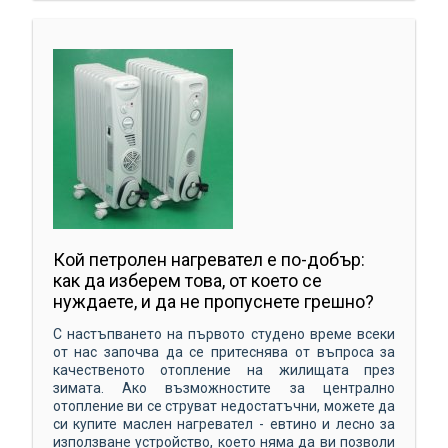
Кой петролен нагревател е по-добър:
как да изберем това, от което се
нуждаете, и да не пропуснете грешно?
С настъпването на първото студено време всеки
от нас започва да се притеснява от въпроса за
качественото отопление на жилищата през
зимата. Ако възможностите за централно
отопление ви се струват недостатъчни, можете да
си купите маслен нагревател - евтино и лесно за
използване устройство, което няма да ви позволи