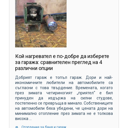
Кой нагревател е по-добре да изберете
за гаража: сравнителен преглед на 4
различни опции
Добрият гараж е топъл гараж. Дори и най-
икономичните любители на автомобилите са
съгласни с това твърдение. Времената, когато
през зимата четириногият „приятел“ е бил
принуден да издържа на силни студове,
постепенно се превръща в минало. Собствениците
на автомобили бяха убедени, че цената дори на
минимално отопление през зимата не е толкова
висока ...
Отопление за баня и гараж