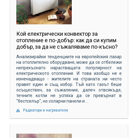
Кой електрически конвектор за
отопление е по-добър: как да си купим
добър, за да не съжаляваме по-късно?
Анализирайки тенденциите на европейския пазар
на отоплително оборудване, може да се отбележи
непрекъснато нарастващата популярност на
електрическото отопление. И това изобщо не е
изненадващо - жителите на страната ни често
правят един и същ избор. Тъй като газът беше
осъществен, за съжаление, далеч отвсякъде,
течните котли не успяха да се превърнат в
"бестселър", но соларни панели и ...
Радиатори и нагреватели