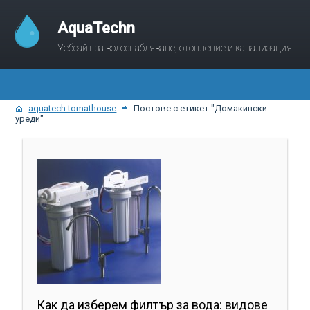
AquaTechn
Уебсайт за водоснабдяване, отопление и канализация
aquatech.tomathouse
Постове с етикет "Домакински
уреди"
Как да изберем филтър за вода: видове