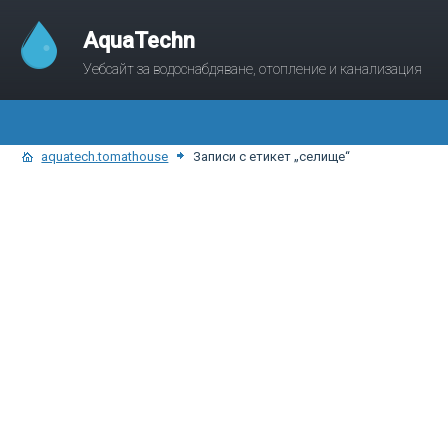
AquaTechn
Уебсайт за водоснабдяване, отопление и канализация
aquatech.tomathouse
Записи с етикет „селище“