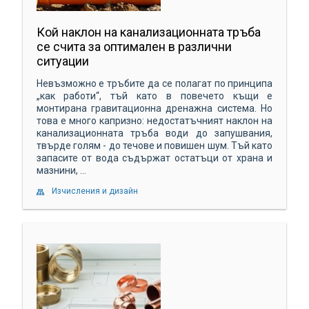
Кой наклон на канализационната тръба
се счита за оптимален в различни
ситуации
Невъзможно е тръбите да се полагат по принципа
„как работи“, тъй като в повечето къщи е
монтирана гравитационна дренажна система. Но
това е много капризно: недостатъчният наклон на
канализационната тръба води до запушвания,
твърде голям - до течове и повишен шум. Тъй като
запасите от вода съдържат остатъци от храна и
мазнини, ...
Изчисления и дизайн