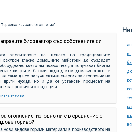
 "Персонализирано отопление"
Нав
направите биореактор със собствените си
ан
во
ното увеличаване на цената на традиционните
и ресурси тласка домашните майстори да създадат
ба
оборудване, което им позволява да получават биогаз
вените си ръце. С този подход към домакинството е
дю
не само да се получи евтина енергия за отопление на
ко
 други нужди, но и да се установи процесът на
не на органични отпадъци и ...
ко
тивна енергия
те
ка
 за отопление: изгодно ли е в сравнение с
въ
идове гориво?
вс
а нови видове горими материали в производството на