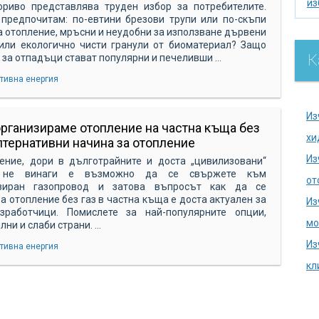
из
ориво представлява труден избор за потребителите.
 предпочитам: по-евтини брезови трупи или по-скъпи
из
а отопление, мръсни и неудобни за използване дървени
или екологично чисти гранули от биоматериал? Защо
по
К
 за отпадъци стават популярни и печеливши ...
се
тивна енергия
ак
хи
Из
организираме отопление на частна къща без
на
хи
 алтернативни начина за отопление
се
Из
ение, дори в дълготрайните и доста „цивилизовани“
, не винаги е възможно да се свържете към
на
от
зиран газопровод и затова въпросът как да се
до
а отопление без газ в частна къща е доста актуален за
Из
зработчици. Помислете за най-популярните опции,
аг
мо
лни и слаби страни. ...
ду
Из
тивна енергия
ка
кл
ка
из