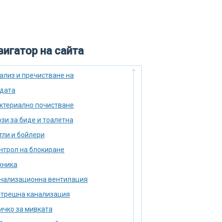
игатор на сайта
ализ и пречистване на
дата
ктериално почистване
зи за биде и тоалетна
тли и бойлери
нтрол на блокиране
хника
нализационна вентилация
трешна канализация
ичко за мивката