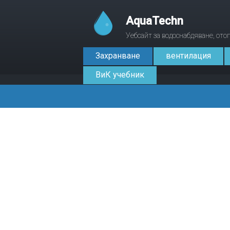
AquaTechn
Уебсайт за водоснабдяване, от
Захранване
вентилация
ВиК учебник