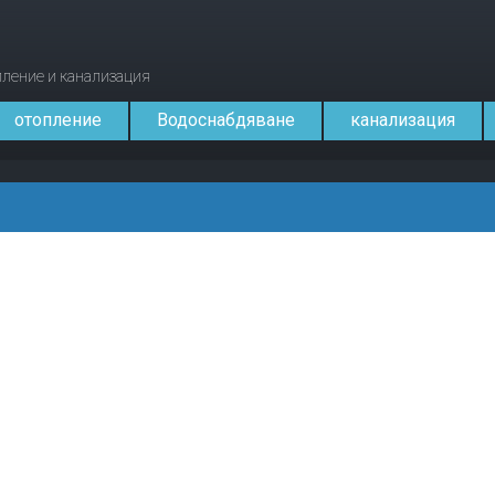
опление и канализация
отопление
Водоснабдяване
канализация