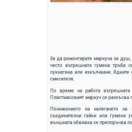
За да ремонтирате маркуча за душ,
често вътрешната гумена тръба с
пукнатина или изкълчване. Ядките 
смесителя.
По време на работа вътрешната 
Пластмасовият маркуч се разкъсва п
Понижението на налягането на
съединителни гайки или гумени у
външната обвивка се препоръчва пъ