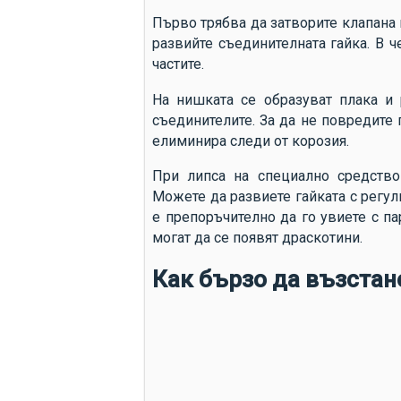
Първо трябва да затворите клапана 
развийте съединителната гайка. В 
частите.
На нишката се образуват плака и 
съединителите. За да не повредите 
елиминира следи от корозия.
При липса на специално средство
Можете да развиете гайката с регу
е препоръчително да го увиете с п
могат да се появят драскотини.
Как бързо да възста