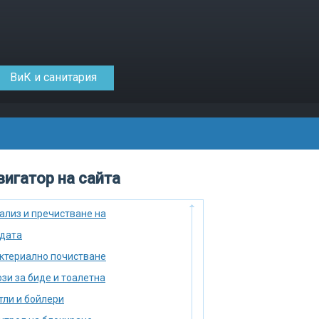
ВиК и санитария
игатор на сайта
ализ и пречистване на
дата
ктериално почистване
зи за биде и тоалетна
тли и бойлери