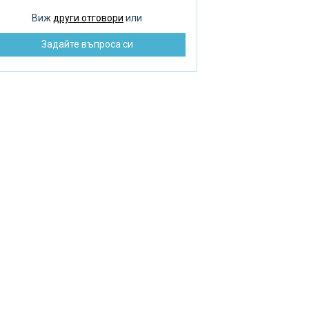
оплителни радиатори
Виж
други отговори
или
зпределение на водата
Задайте въпроса си
монт на помпата
бре и добре ремонт
зстановяване на баня
машни септични ями
машен котел
машна помпа
машен нагревател
К инструмент
варъчна работа
стема за подово отопление
енажна яма и канализация
ънчеви панели
ънчев колектор