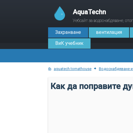
AquaTechn
Уебсайт за водоснабдяване, от
Захранване
вентилация
ВиК учебник
aquatech.tomathouse
Водоснабдяване и
Как да поправите ду