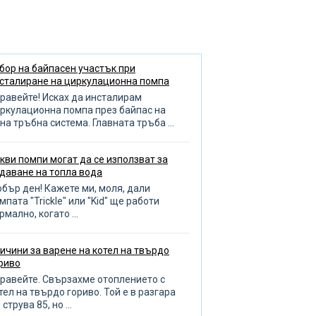
анси на подреждането на
аденци
еглед на септична яма
служване на радиатора
бор на байпасен участък при
сталиране на циркулационна помпа
дреждане на басейна
равейте! Исках да инсталирам
зиви за помпа
ркулационна помпа през байпас на
на тръбна система. Главната тръба ...
оплителни кръгове
опление на баня и гараж
кви помпи могат да се използват за
даване на топла вода
бор на отоплителен котел
бър ден! Кажете ми, моля, дали
ливане на градината
мпата "Trickle" или "Kid" ще работи
рмално, когато ...
оплена кърпа
авила за избор на тръби
ичини за варене на котел на твърдо
ренаж
риво
чистване на тръби
равейте. Свързахме отоплението с
тел на твърдо гориво. Той е в разгара
бота с тръбопровода
 струва 85, но ...