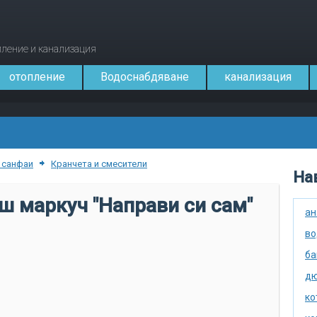
опление и канализация
отопление
Водоснабдяване
канализация
 санфаи
Кранчета и смесители
Нав
ш маркуч "Направи си сам"
ан
во
ба
дю
ко