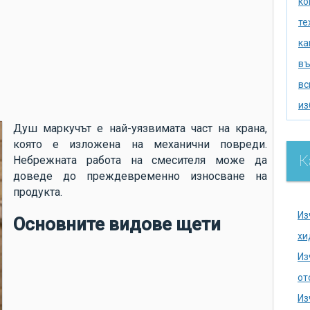
ко
те
ка
въ
вс
из
из
Душ маркучът е най-уязвимата част на крана,
която е изложена на механични повреди.
по
К
Небрежната работа на смесителя може да
се
доведе до преждевременно износване на
ак
продукта.
хи
Из
Основните видове щети
на
хи
се
Из
на
от
до
Из