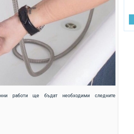
от
ра
ре
до
въ
до
до
до
до
Ви
за
нни работи ще бъдат необходими следните
си
др
сл
сл