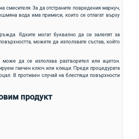
ср
на смесителя. За да отстраните повредения маркуч,
ко
чешмяна вода има примеси, които се отлагат върху
те
ан
ръжда. Ядките могат буквално да се залепят за
из
повърхността, можете да използвате състав, който
то
ус
 може да се използва разтворител или ацетон.
лируем гаечен ключ или клещи. Преди процедурата
из
арцал. В противен случай на блестящи повърхности
Гр
по
новим продукт
ек
ен
фа