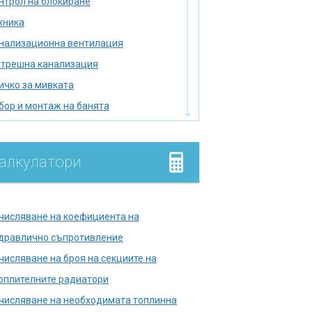
нтрол на блокиране
хника
нализационна вентилация
трешна канализация
ичко за мивката
бор и монтаж на банята
бор на нагревател
мийник
алкулатори
лище
умулатор
дромасажна вана
числяване на коефициента на
лягане на тръбопровода
дравлично съпротивление
лска тоалетна
числяване на броя на секциите на
правете печката сами
оплителните радиатори
кументи в държавни
числяване на необходимата топлинна