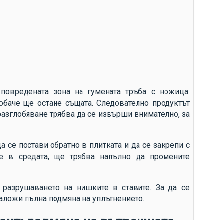
 повредената зона на гумената тръба с ножица.
обаче ще остане същата. Следователно продуктът
разглобяване трябва да се извърши внимателно, за
а се постави обратно в плитката и да се закрепи с
 е в средата, ще трябва напълно да промените
разрушаването на нишките в ставите. За да се
аложи пълна подмяна на уплътнението.