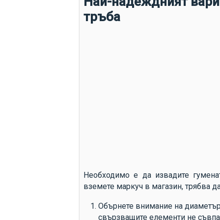
Най-надеждният вари
тръба
Необходимо е да извадите гуменат
вземете маркуч в магазин, трябва д
Обърнете внимание на диаметъра 
свързващите елементи не съвпад