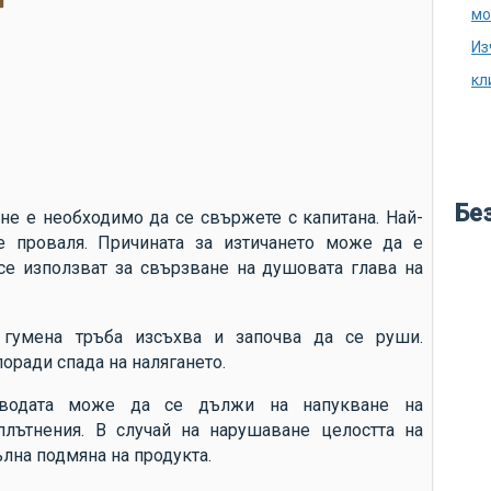
аг
мо
ду
Из
ка
кл
ка
из
во
кр
Бе
 не е необходимо да се свържете с капитана. Най-
ле
е проваля. Причината за изтичането може да е
се използват за свързване на душовата глава на
бу
ме
во
гумена тръба изсъхва и започва да се руши.
оради спада на налягането.
по
си
 водата може да се дължи на напукване на
плътнения. В случай на нарушаване целостта на
по
лна подмяна на продукта.
не