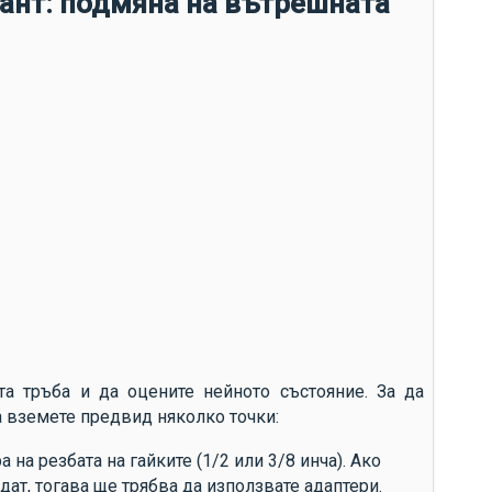
ант: подмяна на вътрешната
а тръба и да оцените нейното състояние. За да
а вземете предвид няколко точки:
на резбата на гайките (1/2 или 3/8 инча). Ако
ат, тогава ще трябва да използвате адаптери.