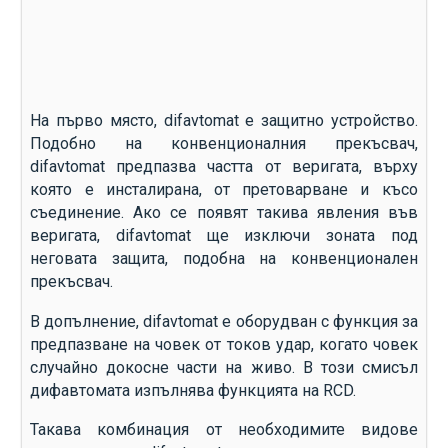
На първо място, difavtomat е защитно устройство.
Подобно на конвенционалния прекъсвач,
difavtomat предпазва частта от веригата, върху
която е инсталирана, от претоварване и късо
съединение. Ако се появят такива явления във
веригата, difavtomat ще изключи зоната под
неговата защита, подобна на конвенционален
прекъсвач.
В допълнение, difavtomat е оборудван с функция за
предпазване на човек от токов удар, когато човек
случайно докосне части на живо. В този смисъл
дифавтомата изпълнява функцията на RCD.
Такава комбинация от необходимите видове