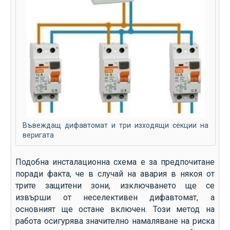
Въвеждащ дифавтомат и три изходящи секции на
веригата
Подобна инсталационна схема е за предпочитане
поради факта, че в случай на авария в някоя от
трите защитени зони, изключването ще се
извърши от неселективен дифавтомат, а
основният ще остане включен. Този метод на
работа осигурява значително намаляване на риска