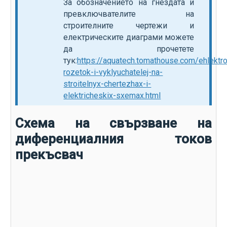
За обозначението на гнездата и
превключвателите на
строителните чертежи и
електрическите диаграми можете
да прочетете
тук:
https://aquatech.tomathouse.com/ehlekt
rozetok-i-vyklyuchatelej-na-
stroitelnyx-chertezhax-i-
elektricheskix-sxemax.html
Схема на свързване на
диференциалния токов
прекъсвач