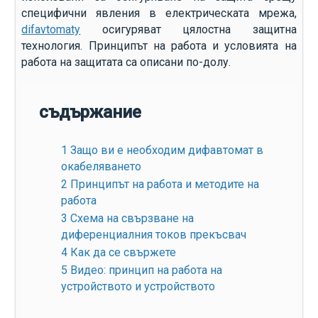
специфични явления в електрическата мрежа,
difavtomaty
осигуряват цялостна защитна
технология. Принципът на работа и условията на
работа на защитата са описани по-долу.
съдържание
1
Защо ви е необходим дифавтомат в
окабеляването
2
Принципът на работа и методите на
работа
3
Схема на свързване на
диференциалния токов прекъсвач
4
Как да се свържете
5
Видео: принцип на работа на
устройството и устройството