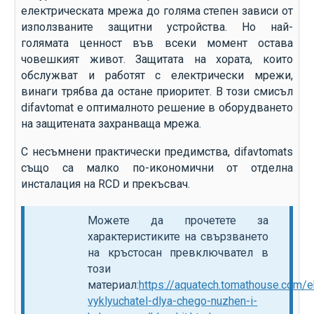
електрическата мрежа до голяма степен зависи от
използваните защитни устройства. Но най-
голямата ценност във всеки момент остава
човешкият живот. Защитата на хората, които
обслужват и работят с електрически мрежи,
винаги трябва да остане приоритет. В този смисъл
difavtomat е оптималното решение в оборудването
на защитената захранваща мрежа.
С несъмнени практически предимства, difavtomats
също са малко по-икономични от отделна
инсталация на RCD и прекъсвач.
Можете да прочетете за
характеристиките на свързването
на кръстосан превключвател в
този
материал:
https://aquatech.tomathouse.com/e
vyklyuchatel-dlya-chego-nuzhen-i-