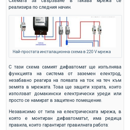
Схемата за свързване в такава мрежа се
реализира по следния начин.
Най-простата инсталационна схема в 220 V мрежа
С тази схема самият дифавтомат ще изпълнява
функцията на система от заземен електрод,
незабавно реагира на появата на ток на теч към
земята в мрежата. Това ще защити хората, които
използват домакински електрически уреди или
просто се намират в защитено помещение.
Независимо от типа на електрическата мрежа, в
която е монтиран дифавтоматът, има редица
правила, които гарантират правилната работа: