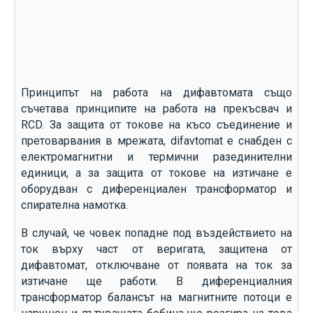
Принципът на работа на дифавтомата също
съчетава принципите на работа на прекъсвач и
RCD. За защита от токове на късо съединение и
претоварвания в мрежата, difavtomat е снабден с
електромагнитни и термични разединителни
единици, а за защита от токове на изтичане е
оборудван с диференциален трансформатор и
спирателна намотка.
В случай, че човек попадне под въздействието на
ток върху част от веригата, защитена от
дифавтомат, отключване от появата на ток за
изтичане ще работи. В диференциалния
трансформатор балансът на магнитните потоци е