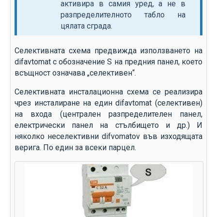
активира в самия уред, а не в
разпределителното табло на
цялата сграда.
Селективната схема предвижда използването на
difavtomat с обозначение S на предния панел, което
всъщност означава „селективен“.
Селективната инсталационна схема се реализира
чрез инсталиране на един difavtomat (селективен)
на входа (централен разпределителен панел,
електрически панел на стълбището и др.) И
няколко неселективни difvomatov във изходящата
верига. По един за всеки парцел.