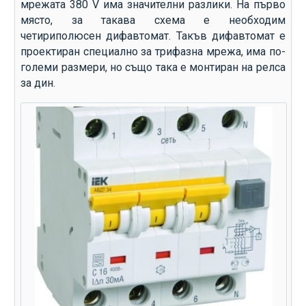
мрежата 380 V има значителни разлики. На първо
място, за такава схема е необходим
четириполюсен дифавтомат. Такъв дифавтомат е
проектиран специално за трифазна мрежа, има по-
големи размери, но също така е монтиран на релса
за дин.