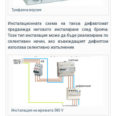
Трифазна версия
Инсталационната схема на такъв дифавтомат
предвижда неговото инсталиране след брояча.
Този тип инсталация може да бъде реализирана по
селективен начин, ако въвеждащият дифилтом
използва селективно изпълнение.
Инсталация на мрежата 380 V