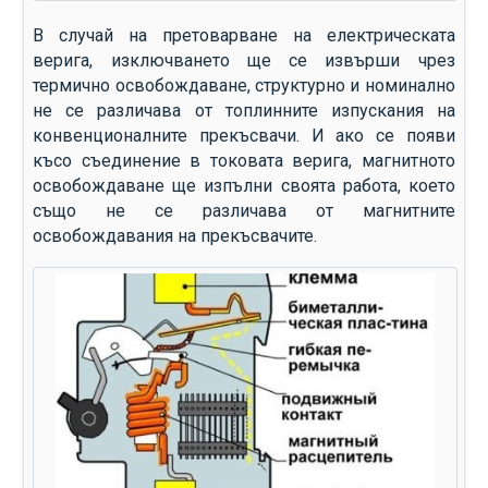
В случай на претоварване на електрическата
верига, изключването ще се извърши чрез
термично освобождаване, структурно и номинално
не се различава от топлинните изпускания на
конвенционалните прекъсвачи. И ако се появи
късо съединение в токовата верига, магнитното
освобождаване ще изпълни своята работа, което
също не се различава от магнитните
освобождавания на прекъсвачите.