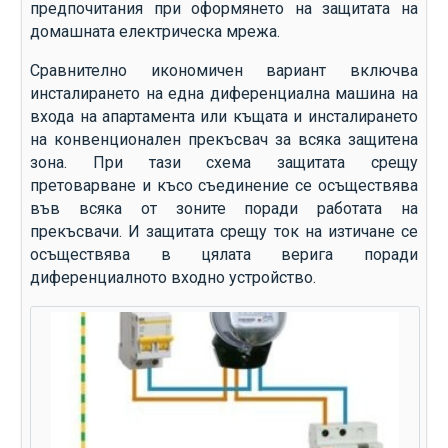
предпочитания при оформянето на защитата на
домашната електрическа мрежа.
Сравнително икономичен вариант включва
инсталирането на една диференциална машина на
входа на апартамента или къщата и инсталирането
на конвенционален прекъсвач за всяка защитена
зона. При тази схема защитата срещу
претоварване и късо съединение се осъществява
във всяка от зоните поради работата на
прекъсвачи. И защитата срещу ток на изтичане се
осъществява в цялата верига поради
диференциалното входно устройство.