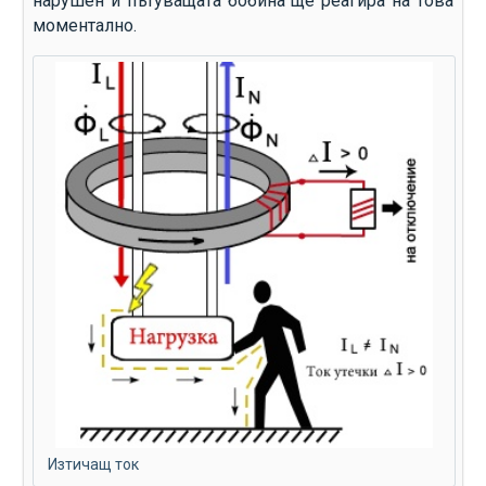
нарушен и пътуващата бобина ще реагира на това
моментално.
Изтичащ ток