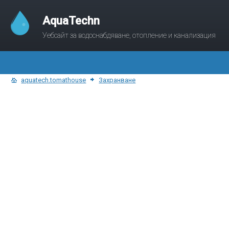
AquaTechn
Уебсайт за водоснабдяване, отопление и канализация
aquatech.tomathouse
Захранване