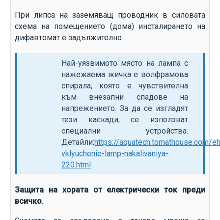
При липса на заземяващ проводник в силовата
схема на помещението (дома) инсталирането на
дифавтомат е задължително.
Най-уязвимото място на лампа с
нажежаема жичка е волфрамова
спирала, която е чувствителна
към внезапни спадове на
напрежението. За да се изгладят
тези каскади, се използват
специални устройства.
Детайли:
https://aquatech.tomathouse.com/e
vklyuchenie-lamp-nakalivaniya-
220.html
Защита на хората от електрически ток преди
всичко.