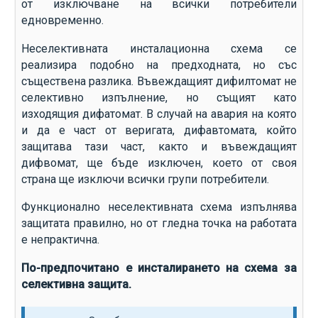
от изключване на всички потребители
едновременно.
Неселективната инсталационна схема се
реализира подобно на предходната, но със
съществена разлика. Въвеждащият дифилтомат не
селективно изпълнение, но същият като
изходящия дифатомат. В случай на авария на която
и да е част от веригата, дифавтомата, който
защитава тази част, както и въвеждащият
дифвомат, ще бъде изключен, което от своя
страна ще изключи всички групи потребители.
Функционално неселективната схема изпълнява
защитата правилно, но от гледна точка на работата
е непрактична.
По-предпочитано е инсталирането на схема за
селективна защита.