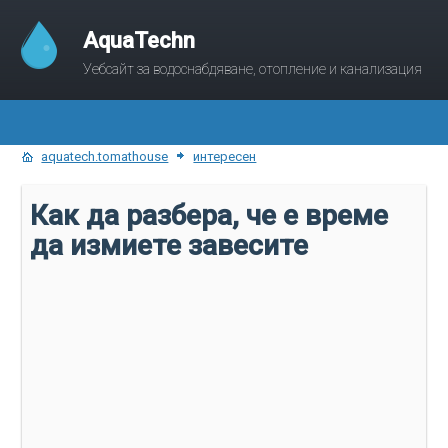
AquaTechn
Уебсайт за водоснабдяване, отопление и канализация
aquatech.tomathouse
интересен
Как да разбера, че е време
да измиете завесите