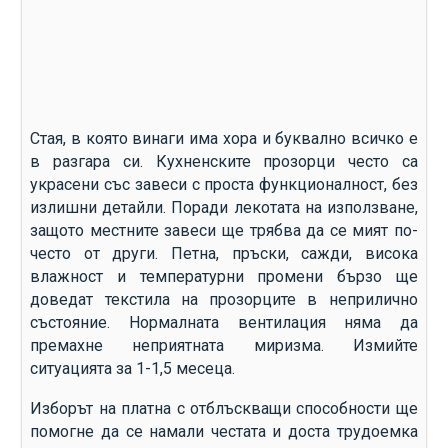
Стая, в която винаги има хора и буквално всичко е
в разгара си. Кухненските прозорци често са
украсени със завеси с проста функционалност, без
излишни детайли. Поради лекотата на използване,
защото местните завеси ще трябва да се мият по-
често от други. Петна, пръски, сажди, висока
влажност и температурни промени бързо ще
доведат текстила на прозорците в неприлично
състояние. Нормалната вентилация няма да
премахне неприятната миризма. Измийте
ситуацията за 1-1,5 месеца.
Изборът на платна с отблъскващи способности ще
помогне да се намали честата и доста трудоемка