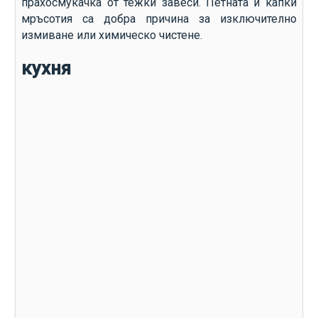
прахосмукачка от тежки завеси. Петната и капки
мръсотия са добра причина за изключително
измиване или химическо чистене.
кухня