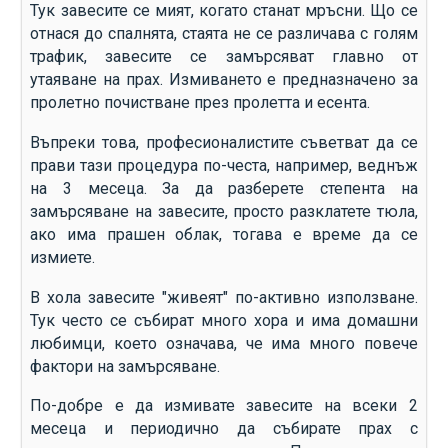
Тук завесите се мият, когато станат мръсни. Що се
отнася до спалнята, стаята не се различава с голям
трафик, завесите се замърсяват главно от
утаяване на прах. Измиването е предназначено за
пролетно почистване през пролетта и есента.
Въпреки това, професионалистите съветват да се
прави тази процедура по-честа, например, веднъж
на 3 месеца. За да разберете степента на
замърсяване на завесите, просто разклатете тюла,
ако има прашен облак, тогава е време да се
измиете.
В хола завесите "живеят" по-активно използване.
Тук често се събират много хора и има домашни
любимци, което означава, че има много повече
фактори на замърсяване.
По-добре е да измивате завесите на всеки 2
месеца и периодично да събирате прах с