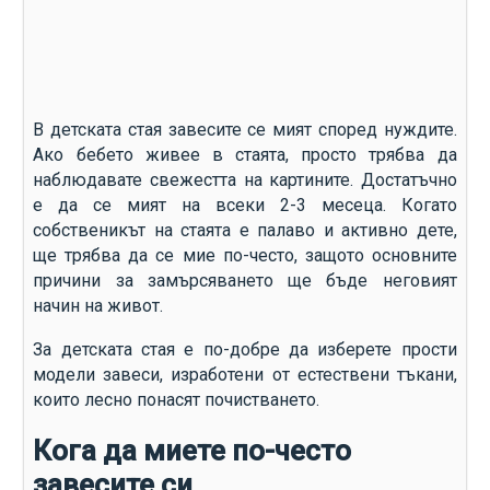
В детската стая завесите се мият според нуждите.
Ако бебето живее в стаята, просто трябва да
наблюдавате свежестта на картините. Достатъчно
е да се мият на всеки 2-3 месеца. Когато
собственикът на стаята е палаво и активно дете,
ще трябва да се мие по-често, защото основните
причини за замърсяването ще бъде неговият
начин на живот.
За детската стая е по-добре да изберете прости
модели завеси, изработени от естествени тъкани,
които лесно понасят почистването.
Кога да миете по-често
завесите си