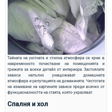
Тайната на уютната и стилна атмосфера се крие в
навременното почистване на помещенията и
грижата за всеки детайл от интериора. Застоялите
завеси напълно унищожават домашната
атмосфера и репутацията на домакинята. Честотата
на измиване на картините зависи преди всичко от
функционалността на стаята, която украсяват.
Спалня и хол