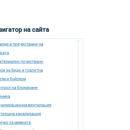
игатор на сайта
ализ и пречистване на
дата
ктериално почистване
зи за биде и тоалетна
тли и бойлери
нтрол на блокиране
хника
нализационна вентилация
трешна канализация
ичко за мивката