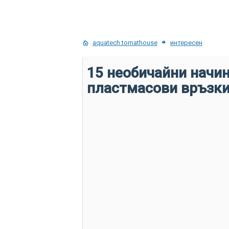
aquatech.tomathouse
интересен
15 необичайни начин
пластмасови връзк