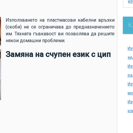
из
из
по
Използването на пластмасови кабелни връзки
К
(скоби) не се ограничава до предназначението
се
им. Тяхната гъвкавост ви позволява да решите
ак
някои домашни проблеми.
хи
Из
Замяна на счупен език с цип
на
хи
се
Из
на
ра
до
Из
аг
мо
ду
Из
ка
кл
ка
из