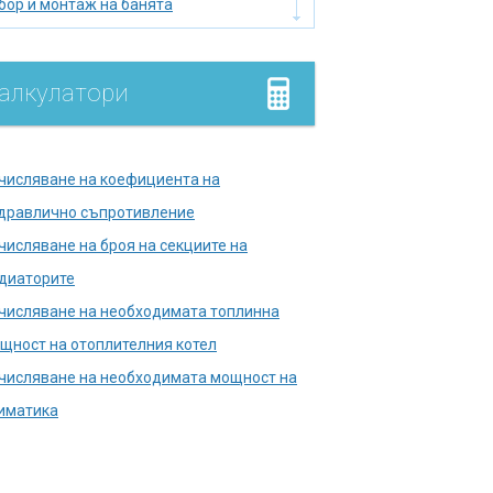
бор и монтаж на банята
бор на нагревател
мийник
алкулатори
лище
умулатор
дромасажна вана
числяване на коефициента на
лягане на тръбопровода
дравлично съпротивление
лска тоалетна
числяване на броя на секциите на
правете печката сами
диаторите
кументи в държавни
числяване на необходимата топлинна
енции
щност на отоплителния котел
ш кабина
числяване на необходимата мощност на
мини и печки
иматика
нализационни кладенци
копаване на кладенец за