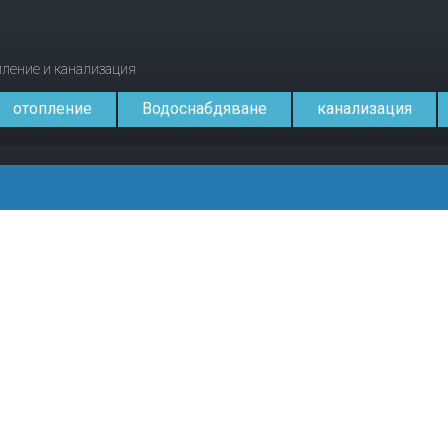
опление и канализация
отопление
Водоснабдяване
канализация