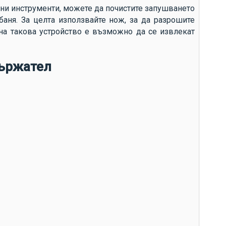
до
чни инструменти, можете да почистите запушването
аня. За целта използвайте нож, за да разрошите
до
на такова устройство е възможно да се извлекат
до
до
ържател
Ви
за
си
др
сл
сл
ср
ко
те
ан
из