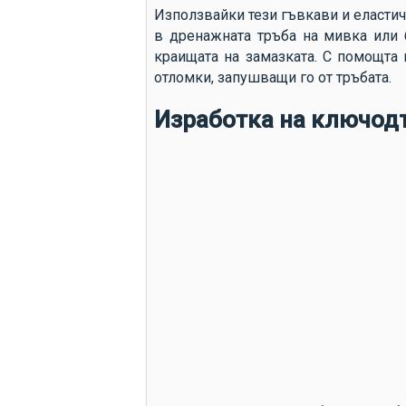
Използвайки тези гъвкави и еласти
в дренажната тръба на мивка или б
краищата на замазката. С помощта 
отломки, запушващи го от тръбата.
Изработка на ключод