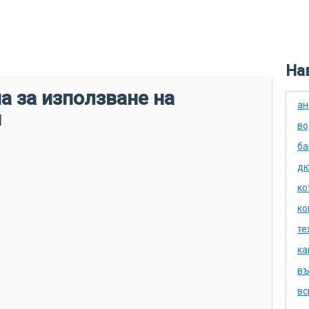
Нав
а за използване на
ан
и
во
ба
дю
ко
ко
те
ка
въ
вс