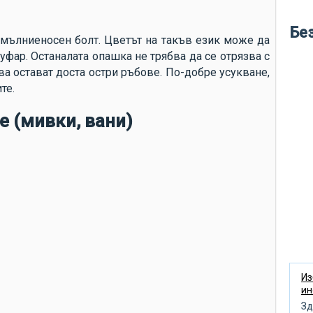
во
кр
Бе
н мълниеносен болт. Цветът на такъв език може да
ле
уфар. Останалата опашка не трябва да се отрязва с
бу
ва остават доста остри ръбове. По-добре усукване,
те.
ме
во
е (мивки, вани)
по
си
по
не
ню
кл
пр
об
Из
ин
по
Зд