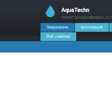
AquaTechn
Уебсайт за водоснабдяване, от
Захранване
вентилация
ВиК учебник