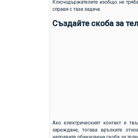
Ключодържателите изобщо не трябва
справя с тази задача.
Създайте скоба за те
Ако електрическият контакт е тв
зареждане, тогава връзките отн
направите обикновена скоба за телеф