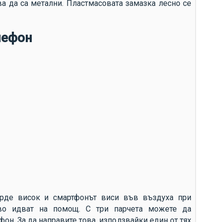
 да са метални. Пластмасовата замазка лесно се
то
ус
лефон
из
Гр
по
ек
ен
фа
ърде висок и смартфонът виси във въздуха при
ово идват на помощ. С три парчета можете да
он. За да направите това, използвайки един от тях