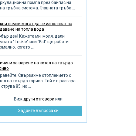
зиви за помпа
ркулационна помпа през байпас на
на тръбна система. Главната тръба ...
оплителни кръгове
опление на баня и гараж
кви помпи могат да се използват за
даване на топла вода
бор на отоплителен котел
бър ден! Кажете ми, моля, дали
ливане на градината
мпата "Trickle" или "Kid" ще работи
рмално, когато ...
оплена кърпа
авила за избор на тръби
ичини за варене на котел на твърдо
ренаж
риво
чистване на тръби
равейте. Свързахме отоплението с
тел на твърдо гориво. Той е в разгара
бота с тръбопровода
 струва 85, но ...
оплителни радиатори
Виж
други отговори
или
зпределение на водата
Задайте въпроса си
монт на помпата
бре и добре ремонт
зстановяване на баня