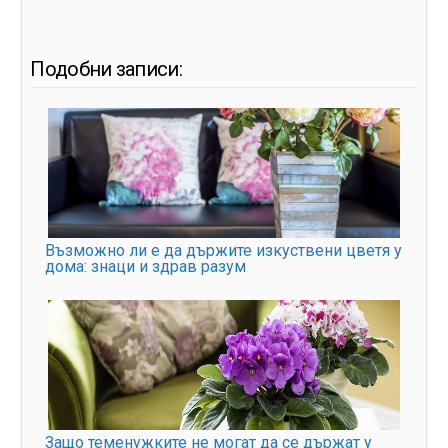
Подобни записи:
Възможно ли е да държите изкуствени цветя у
дома: знаци и здрав разум
Защо теменужките не могат да се държат у