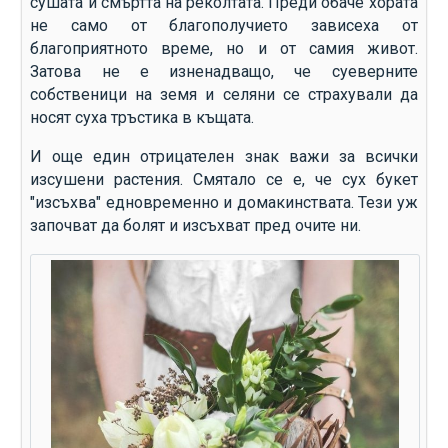
сушата и смъртта на реколтата. Преди обаче хората
не само от благополучието зависеха от
благоприятното време, но и от самия живот.
Затова не е изненадващо, че суеверните
собственици на земя и селяни се страхували да
носят суха тръстика в къщата.
И още един отрицателен знак важи за всички
изсушени растения. Смятало се е, че сух букет
"изсъхва" едновременно и домакинствата. Тези уж
започват да болят и изсъхват пред очите ни.