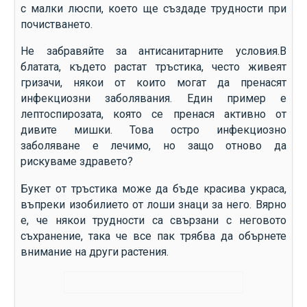
с малки люспи, което ще създаде трудности при
почистването.
Не забравяйте за антисанитарните условия.В
блатата, където растат тръстика, често живеят
гризачи, някои от които могат да пренасят
инфекциозни заболявания. Един пример е
лептоспирозата, която се пренася активно от
дивите мишки. Това остро инфекциозно
заболяване е лечимо, но защо отново да
рискуваме здравето?
Букет от тръстика може да бъде красива украса,
въпреки изобилието от лоши знаци за него. Вярно
е, че някои трудности са свързани с неговото
съхранение, така че все пак трябва да обърнете
внимание на други растения.