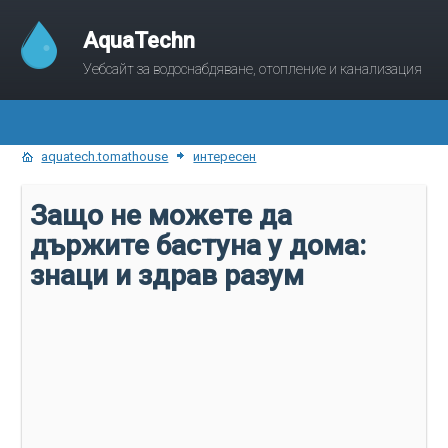
AquaTechn
Уебсайт за водоснабдяване, отопление и канализация
aquatech.tomathouse
интересен
Защо не можете да
държите бастуна у дома:
знаци и здрав разум