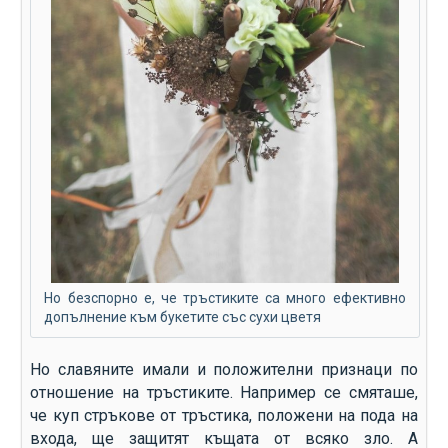
Но безспорно е, че тръстиките са много ефективно
допълнение към букетите със сухи цветя
Но славяните имали и положителни признаци по
отношение на тръстиките. Например се смяташе,
че куп стръкове от тръстика, положени на пода на
входа, ще защитят къщата от всяко зло. А