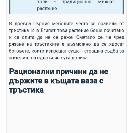
холи - традиционно мъжко
растение.
В древна Гърция мебелите често се правели от
тръстика. И в Египет това растение беше почитано
и се опита да не се реже. Смятало се, че чрез
рязане на тръстиките е възможно да се ядосат
боговете, които изпращат суша - страшна съдба за
жителите на една вече суха долина.
Рационални причини да не
държите в къщата ваза с
тръстика