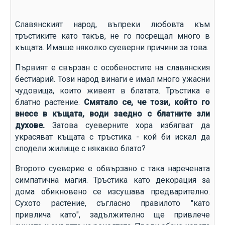
Славянският народ, въпреки любовта към
тръстиките като такъв, не го посрещал много в
къщата. Имаше няколко суеверни причини за това.
Първият е свързан с особеностите на славянския
бестиарий. Този народ винаги е имал много ужасни
чудовища, които живеят в блатата. Тръстика е
блатно растение.
Смятало се, че този, който го
внесе в къщата, води заедно с блатните зли
духове.
Затова суеверните хора избягват да
украсяват къщата с тръстика - кой би искал да
сподели жилище с някакво блато?
Второто суеверие е обвързано с така наречената
симпатична магия. Тръстика като декорация за
дома обикновено се изсушава предварително.
Сухото растение, съгласно правилото "като
привлича като", задължително ще привлече