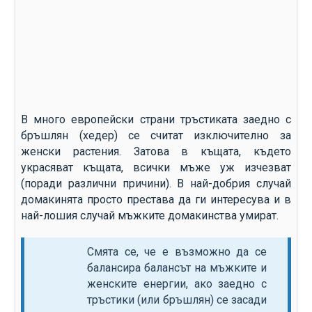
В много европейски страни тръстиката заедно с
бръшлян (хедер) се считат изключително за
женски растения. Затова в къщата, където
украсяват къщата, всички мъже уж изчезват
(поради различни причини). В най-добрия случай
домакинята просто престава да ги интересува и в
най-лошия случай мъжките домакинства умират.
Смята се, че е възможно да се
балансира балансът на мъжките и
женските енергии, ако заедно с
тръстики (или бръшлян) се засади