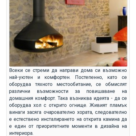
Всеки се стреми да направи дома си възможно
най-уютен и комфортен. Постепенно, като се
оборудва тяхното местообитание, се обмислят
различни възможности за повишаване на
домашния комфорт. Така възниква идеята - да се
оборудва хол с открито огнище. Живият пламък
винаги засяга очарователно хората, следователно
е естествено инсталирането на открита камина да
е един от приоритетните моменти в дизайна на
интериора.