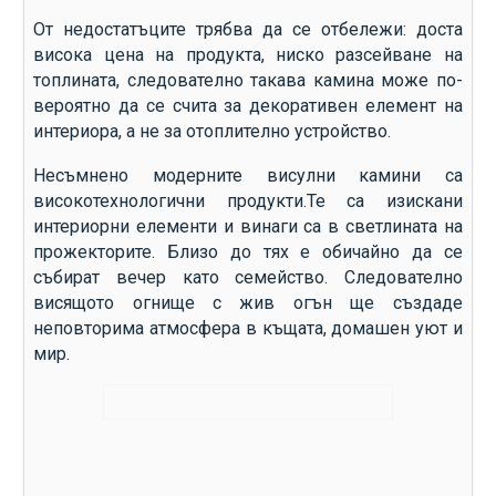
От недостатъците трябва да се отбележи: доста
висока цена на продукта, ниско разсейване на
топлината, следователно такава камина може по-
вероятно да се счита за декоративен елемент на
интериора, а не за отоплително устройство.
Несъмнено модерните висулни камини са
високотехнологични продукти.Те са изискани
интериорни елементи и винаги са в светлината на
прожекторите. Близо до тях е обичайно да се
събират вечер като семейство. Следователно
висящото огнище с жив огън ще създаде
неповторима атмосфера в къщата, домашен уют и
мир.