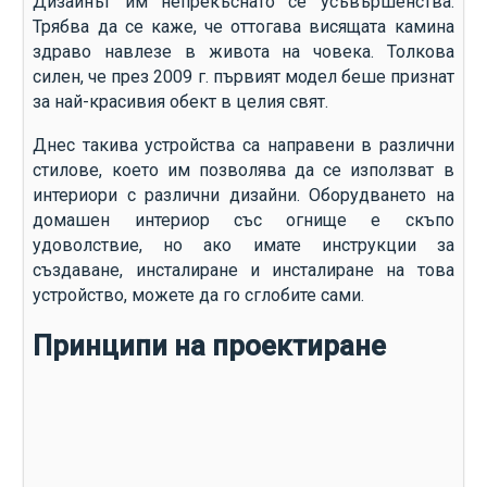
Дизайнът им непрекъснато се усъвършенства.
Трябва да се каже, че оттогава висящата камина
здраво навлезе в живота на човека. Толкова
силен, че през 2009 г. първият модел беше признат
за най-красивия обект в целия свят.
Днес такива устройства са направени в различни
стилове, което им позволява да се използват в
интериори с различни дизайни. Оборудването на
домашен интериор със огнище е скъпо
удоволствие, но ако имате инструкции за
създаване, инсталиране и инсталиране на това
устройство, можете да го сглобите сами.
Принципи на проектиране