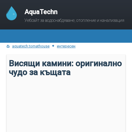
AquaTechn
Уебсайт за водоснабдяване, отопление и канализация
aquatech.tomathouse
интересен
Висящи камини: оригинално
чудо за къщата