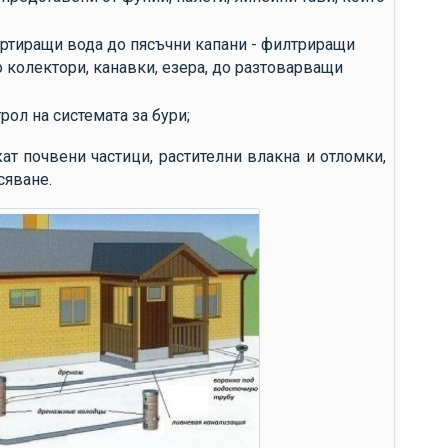
до
до
портиращи вода до пясъчни капани - филтриращи
о колектори, канавки, езера, до разтоварващи
до
до
рол на системата за бури;
Ви
ат почвени частици, растителни влакна и отломки,
за
сяване.
си
др
сл
сл
ср
ко
те
ан
из