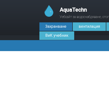
AquaTechn
Уебсайт за водоснабдяване, от
Захранване
вентилация
ВиК учебник