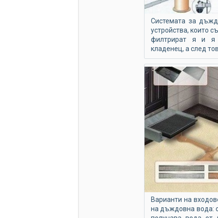
Системата за дъжд
устройства, които с
филтрират я и я 
кладенец, а след то
Варианти на входов
на дъждовна вода: о