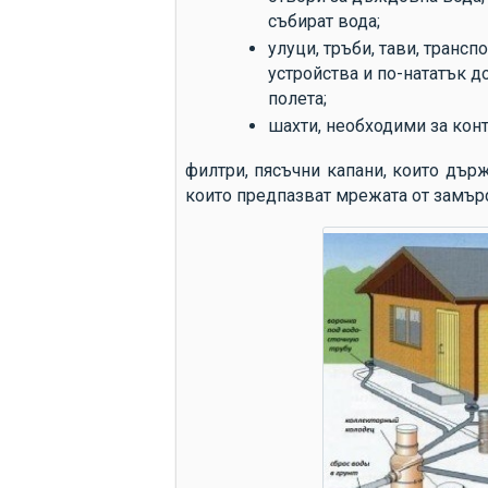
събират вода;
улуци, тръби, тави, транс
устройства и по-нататък д
полета;
шахти, необходими за конт
филтри, пясъчни капани, които държ
които предпазват мрежата от замър