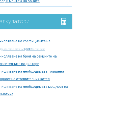
бор и монтаж на банята
бор на нагревател
мийник
алкулатори
лище
умулатор
дромасажна вана
числяване на коефициента на
лягане на тръбопровода
дравлично съпротивление
лска тоалетна
числяване на броя на секциите на
правете печката сами
оплителните радиатори
кументи в държавни
числяване на необходимата топлинна
енции
щност на отоплителния котел
ш кабина
числяване на необходимата мощност на
мини и печки
иматика
нализационни кладенци
копаване на кладенец за