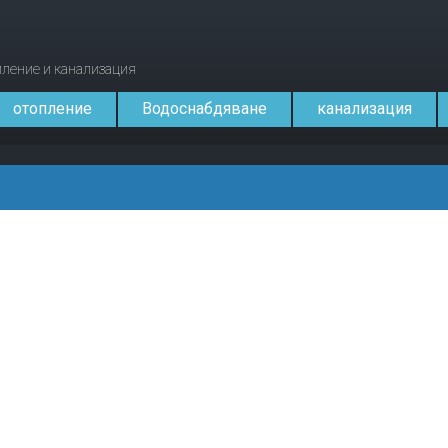
опление и канализация
отопление
Водоснабдяване
канализация