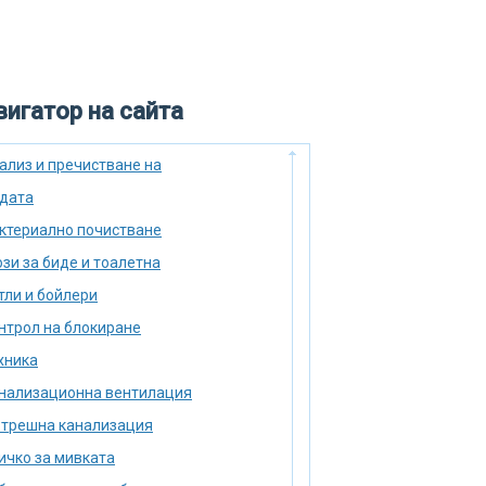
игатор на сайта
ализ и пречистване на
дата
ктериално почистване
зи за биде и тоалетна
тли и бойлери
нтрол на блокиране
хника
нализационна вентилация
трешна канализация
ичко за мивката