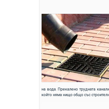
на вода. Прекалено трудната канал
който няма нищо общо със строителн