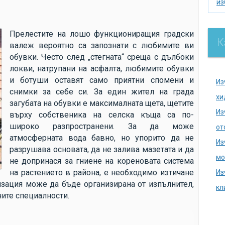
из
из
по
Прелестите на лошо функциониращия градски
К
валеж вероятно са запознати с любимите ви
се
обувки. Често след „стегната“ среща с дълбоки
ак
локви, натрупани на асфалта, любимите обувки
хи
и ботуши оставят само приятни спомени и
Из
снимки за себе си. За един жител на града
на
хи
загубата на обувки е максималната щета, щетите
се
Из
върху собственика на селска къща са по-
на
широко разпространени. За да може
от
атмосферната вода бавно, но упорито да не
до
Из
разрушава основата, да не залива мазетата и да
аг
мо
не допринася за гниене на кореновата система
ду
на растението в района, е необходимо изтичане
Из
ка
изация може да бъде организирана от изпълнител,
кл
ите специалности.
ка
из