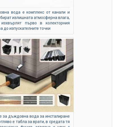
то
ус
овна вода е комплекс от канали и
ъбират излишната атмосферна влага,
из
изхвърлят първо в колекторния
ва до изпускателните точки
Гр
по
ек
ен
фа
е за дъждовна вода за инсталиране
тляво е табла за врати, в средата тя