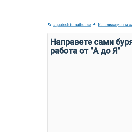
aquatech.tomathouse
Канализационни с
Направете сами буря
работа от "А до Я"