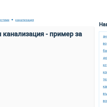
истеми
канализация
Нав
 канализация - пример за
ан
во
ба
дю
ко
ко
те
ка
въ
вс