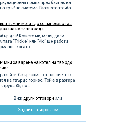
зиви за помпа
ркулационна помпа през байпас на
на тръбна система. Главната тръба ...
оплителни кръгове
опление на баня и гараж
кви помпи могат да се използват за
даване на топла вода
бор на отоплителен котел
бър ден! Кажете ми, моля, дали
ливане на градината
мпата "Trickle" или "Kid" ще работи
рмално, когато ...
оплена кърпа
авила за избор на тръби
ичини за варене на котел на твърдо
ренаж
риво
чистване на тръби
равейте. Свързахме отоплението с
тел на твърдо гориво. Той е в разгара
бота с тръбопровода
 струва 85, но ...
оплителни радиатори
Виж
други отговори
или
зпределение на водата
Задайте въпроса си
монт на помпата
бре и добре ремонт
зстановяване на баня