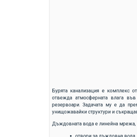
Бурята канализация е комплекс от
отвежда атмосферната влага във
резервоари. Задачата му е да пре
унищожавайки структури и съкращав
Дъждовната вода е линейна мрежа, 
отвори за дъждовна вода, 