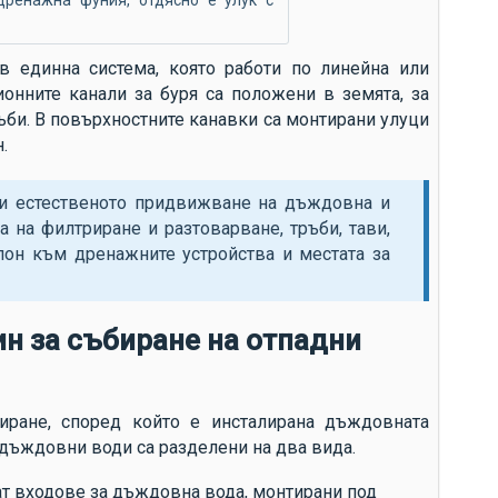
дренажна фуния, отдясно е улук с
в единна система, която работи по линейна или
ионните канали за буря са положени в земята, за
ъби. В повърхностните канавки са монтирани улуци
.
ри естественото придвижване на дъждовна и
а на филтриране и разтоварване, тръби, тави,
клон към дренажните устройства и местата за
н за събиране на отпадни
иране, според който е инсталирана дъждовната
дъждовни води са разделени на два вида.
ат входове за дъждовна вода, монтирани под