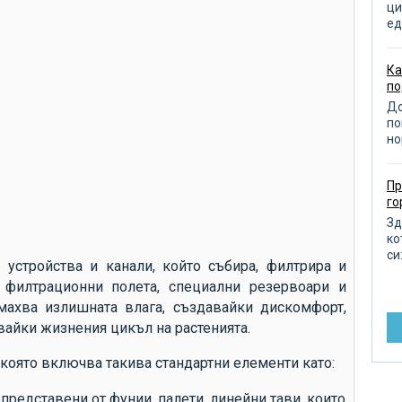
от
ци
ед
от
от
Ка
по
из
До
по
по
но
от
пр
Пр
д
го
по
Зд
ко
ра
си:
 устройства и канали, който събира, филтрира и
от
 филтрационни полета, специални резервоари и
ра
махва излишната влага, създавайки дискомфорт,
айки жизнения цикъл на растенията.
ре
до
която включва такива стандартни елементи като:
въ
представени от фунии, палети, линейни тави, които