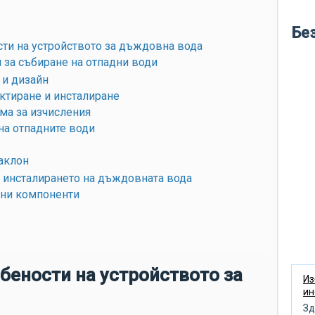
во
кр
Бе
ти на устройството за дъждовна вода
ле
 за събиране на отпадни води
бу
 и дизайн
ме
ктиране и инсталиране
во
а за изчисления
на отпадните води
по
си
аклон
по
 инсталирането на дъждовната вода
вни компоненти
не
ню
кл
пр
бености на устройството за
об
Из
ин
по
Зд