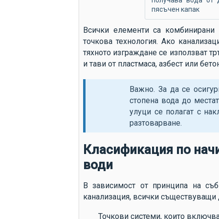
получава вода от 
пясъчен капак
Всички елементи са комбинирани 
точкова технология. Ако канализац
тяхното изграждане се използват тр
и тави от пластмаса, азбест или бетон
Важно. За да се осигу
стопена вода до местат
улуци се полагат с на
разтоварване.
Класификация по начи
води
В зависимост от принципа на съб
канализация, всички съществуващи 
Точкови системи, които включв