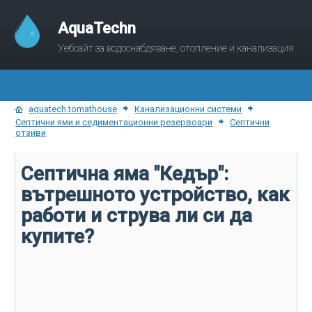
AquaTechn
Уебсайт за водоснабдяване, отопление и канализация
aquatech.tomathouse
Канализационни системи
Септични ями и седиментационни резервоари
Септични
отзиви
Септична яма "Кедър":
вътрешното устройство, как
работи и струва ли си да
купите?