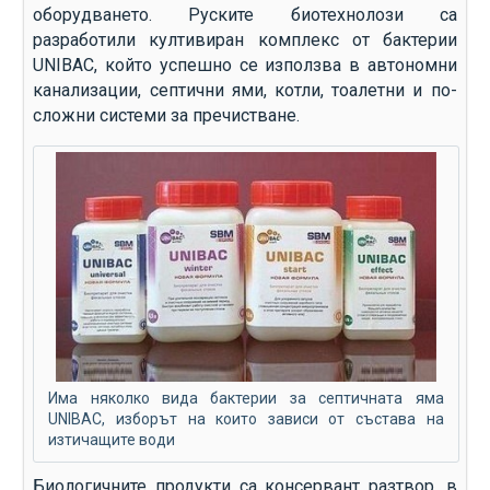
оборудването. Руските биотехнолози са
разработили култивиран комплекс от бактерии
UNIBAC, който успешно се използва в автономни
канализации, септични ями, котли, тоалетни и по-
сложни системи за пречистване.
Има няколко вида бактерии за септичната яма
UNIBAC, изборът на които зависи от състава на
изтичащите води
Биологичните продукти са консервант разтвор, в