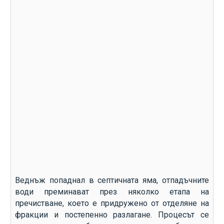
Веднъж попаднал в септичната яма, отпадъчните
води преминават през няколко етапа на
пречистване, което е придружено от отделяне на
фракции и постепенно разлагане. Процесът се