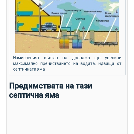
Измисленият състав на дренажа ще увеличи
максимално пречистването на водата, идваща от
септичната яма
Предимствата на тази
септична яма