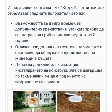
Използвайки септична яма "Кедър", летни жители
отбелязват следните положителни точки:
Възможността за дълго време без
допълнително пречистване: утайката трябва да
се отстранява приблизително веднъж на 2
години.
Отлично представяне на септичната яма: тя е в
състояние да обслужва 5 души, постоянно
живеещи в къщата.
Липса на допълнителна изолация:
инсталирането на конструкцията се извършва
по такъв начин, че да е под нивото на
замръзване на почвата.