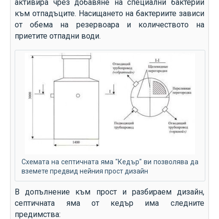
активира чрез добавяне на специални бактерии
към отпадъците. Насищането на бактериите зависи
от обема на резервоара и количеството на
приетите отпадни води.
Схемата на септичната яма "Кедър" ви позволява да
вземете предвид нейния прост дизайн
В допълнение към прост и разбираем дизайн,
септичната яма от кедър има следните
предимства: