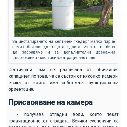
За инсталирането на септичен "кедър" малко парче
земя в близост до къщата е достатъчно, но не бива
да забравяме и за допълнителни дренажни
съоръжения - окоп или филтрационно поле
Септичната яма се различава от обичайния
капацитет по това, че се състои от няколко камери,
всяка от които има собствена функционална
ориентация.
Присвояване на камера
1 - получава отпадни води, които текат
гравитационно от сградата. Всички суспензии са