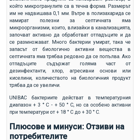
който микрогранулите са в течна форма. Размерът
им не надвишава 0,1 мм. Вътре в полизахарида се
намират полезни за септичната яма
микроорганизми, които, влизайки в канализацията,
започват активно да обработват отпадъците и да
се размножават. Много бактерии умират, така че
запасът от биологично активни вещества в
септичната яма трябва редовно да се попълва. Ако
отпадъците съдържат голяма част от
дезинфектанти, хлор, агресивни основи или
киселини, количеството на биологичния продукт
трябва да се увеличи.
UNIBAC бактериите действат в температурния
диапазон + 3 ° C - + 50 ° C, но са особено активни
при температури от + 18 ° C до + 30 ° C.
Плюсове и минуси: Отзиви на
потребителите