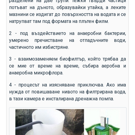
разделени на две групи: тежки твърди частици
потъват на дъното, образувайки утайка, а леките
мазнини се издигат до повърхността на водата и се
натрупват там под формата на плътен филм.
2 - под въздействието на анаеробни бактерии,
умерено пречистване на отпадъчните води,
частичното им избистряне.
3 - взаимозаменяем биофилтър, който трябва да
се мие от време на време, събира аеробна и
анаеробна микрофлора.
4 - процесът на изясняване приключва. Ако има
нужда от повишаване нивото на филтрирана вода,
в тази камера е инсталирана дренажна помпа.