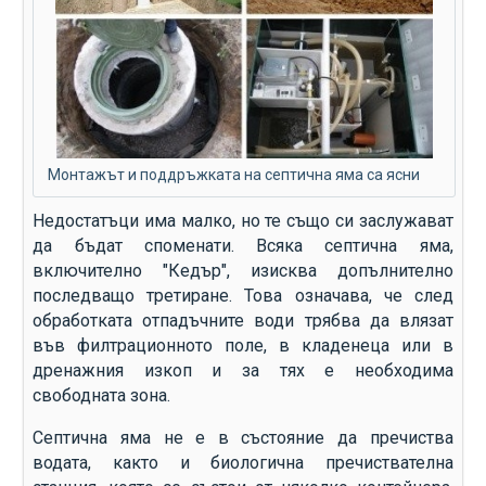
Монтажът и поддръжката на септична яма са ясни
Недостатъци има малко, но те също си заслужават
да бъдат споменати. Всяка септична яма,
включително "Кедър", изисква допълнително
последващо третиране. Това означава, че след
обработката отпадъчните води трябва да влязат
във филтрационното поле, в кладенеца или в
дренажния изкоп и за тях е необходима
свободната зона.
Септична яма не е в състояние да пречиства
водата, както и биологична пречиствателна