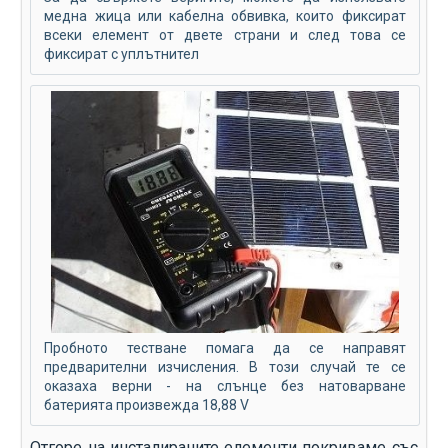
медна жица или кабелна обвивка, които фиксират
всеки елемент от двете страни и след това се
фиксират с уплътнител
Пробното тестване помага да се направят
предварителни изчисления. В този случай те се
оказаха верни - на слънце без натоварване
батерията произвежда 18,88 V
Отгоре на инсталираните елементи покриваме със