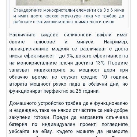
Стандартните монокристални елементи са 3 х 6 инча
и имат доста крехка структура, така че трябва да
работите с тях изключително внимателно и точно
Различните видове силиконови вафли имат
своите плюсове и минуси. Например,
поликристалните модули се различават с доста
ниска ефективност - до 9%, докато ефективността
на монокристалните плочи достига 13%. Първите
запазват индикаторите за мощност дори при
облачно време, но служат средно 10 години,
втората мощност рязко пада в облачни дни, но
функционират перфектно за 25 години.
Домашното устройство трябва да е функционално
и надеждно, така че някои от частите са най-добре
закупени готови. Преди да направите слънчева
батерия по индивидуален проект, погледнете
уебсайта на eBay, където можете да намерите