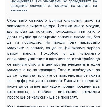
маркировката и се уверяваме, че проводниците на
съседните елементи се пресичат на местата на
запояване
След като свържете всички елементи, леко ги
завъртете с лицето нагоре. Ако има много модули,
ще трябва да поканите помощници, тъй като е
доста трудно да завъртите запоени елементи, без
да ги повредите. Но преди това намазваме
модулите с лепило, за да ги фиксираме здраво
върху панела. По-добре е да използвате
силиконов уплътнител като лепило и той трябва да
се прилага строго в центъра на елемента, в един
момент, а не по краищата. Това е необходимо, за
да се предпазят плочите от повреда, ако се появи
лека деформация на основата. Листът от шперплат
може да се огъне или надуе поради промени във
влажността, а стабилно свързаните елементи
просто ще се напукат и ще се провалят.
Като фиксирате модулите на субстрата, можете да