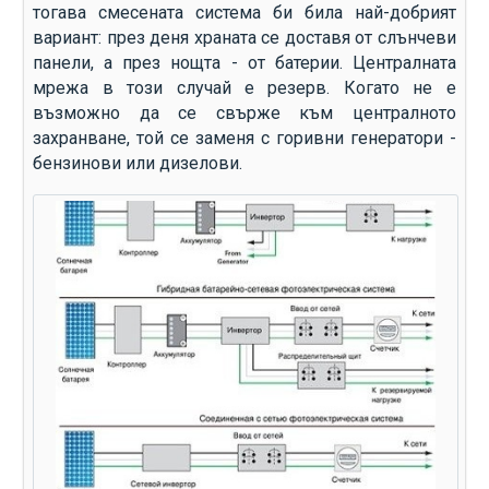
тогава смесената система би била най-добрият
вариант: през деня храната се доставя от слънчеви
панели, а през нощта - от батерии. Централната
мрежа в този случай е резерв. Когато не е
възможно да се свърже към централното
захранване, той се заменя с горивни генератори -
бензинови или дизелови.