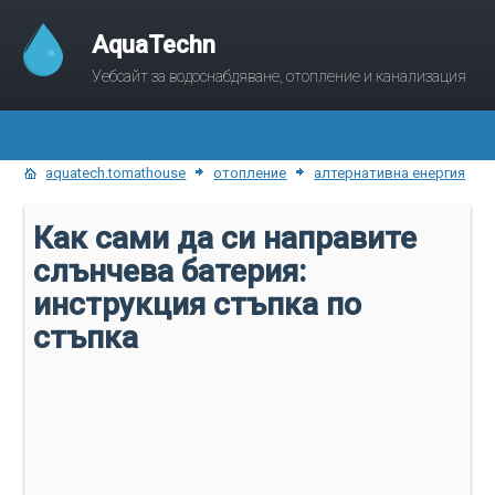
AquaTechn
Уебсайт за водоснабдяване, отопление и канализация
aquatech.tomathouse
отопление
алтернативна енергия
Как сами да си направите
слънчева батерия:
инструкция стъпка по
стъпка