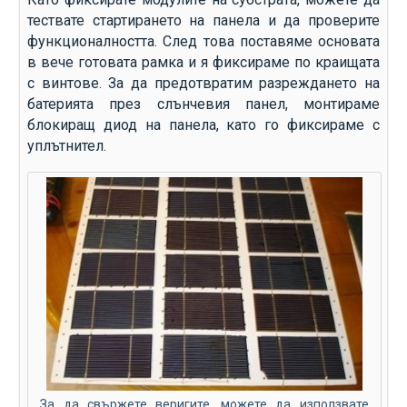
тествате стартирането на панела и да проверите
функционалността. След това поставяме основата
в вече готовата рамка и я фиксираме по краищата
с винтове. За да предотвратим разреждането на
батерията през слънчевия панел, монтираме
блокиращ диод на панела, като го фиксираме с
уплътнител.
За да свържете веригите, можете да използвате