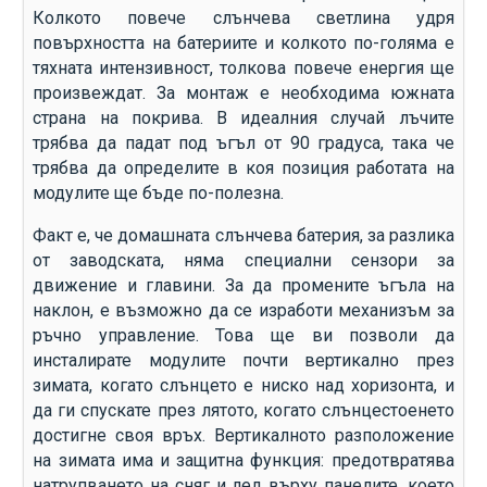
Колкото повече слънчева светлина удря
повърхността на батериите и колкото по-голяма е
тяхната интензивност, толкова повече енергия ще
произвеждат. За монтаж е необходима южната
страна на покрива. В идеалния случай лъчите
трябва да падат под ъгъл от 90 градуса, така че
трябва да определите в коя позиция работата на
модулите ще бъде по-полезна.
Факт е, че домашната слънчева батерия, за разлика
от заводската, няма специални сензори за
движение и главини. За да промените ъгъла на
наклон, е възможно да се изработи механизъм за
ръчно управление. Това ще ви позволи да
инсталирате модулите почти вертикално през
зимата, когато слънцето е ниско над хоризонта, и
да ги спускате през лятото, когато слънцестоенето
достигне своя връх. Вертикалното разположение
на зимата има и защитна функция: предотвратява
натрупването на сняг и лед върху панелите, което