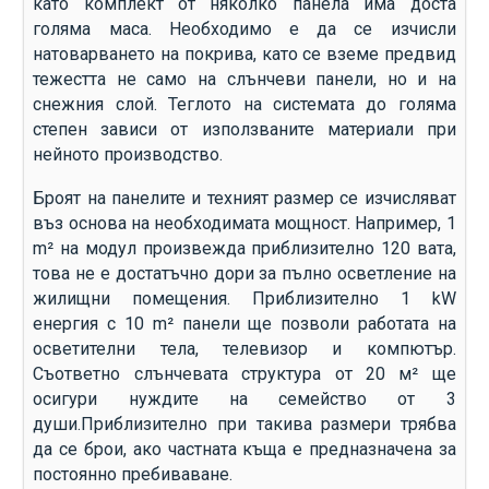
като комплект от няколко панела има доста
голяма маса. Необходимо е да се изчисли
натоварването на покрива, като се вземе предвид
тежестта не само на слънчеви панели, но и на
снежния слой. Теглото на системата до голяма
степен зависи от използваните материали при
нейното производство.
Броят на панелите и техният размер се изчисляват
въз основа на необходимата мощност. Например, 1
m² на модул произвежда приблизително 120 вата,
това не е достатъчно дори за пълно осветление на
жилищни помещения. Приблизително 1 kW
енергия с 10 m² панели ще позволи работата на
осветителни тела, телевизор и компютър.
Съответно слънчевата структура от 20 м² ще
осигури нуждите на семейство от 3
души.Приблизително при такива размери трябва
да се брои, ако частната къща е предназначена за
постоянно пребиваване.