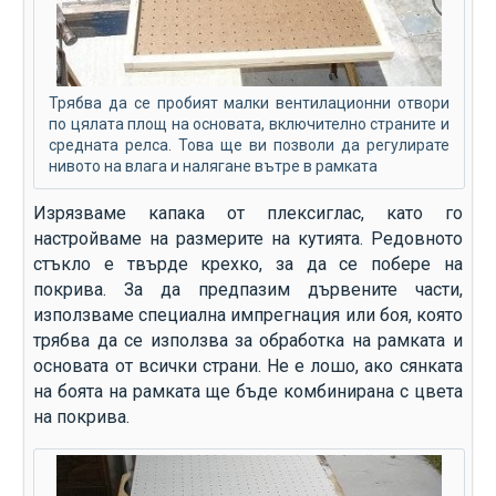
Трябва да се пробият малки вентилационни отвори
по цялата площ на основата, включително страните и
средната релса. Това ще ви позволи да регулирате
нивото на влага и налягане вътре в рамката
Изрязваме капака от плексиглас, като го
настройваме на размерите на кутията. Редовното
стъкло е твърде крехко, за да се побере на
покрива. За да предпазим дървените части,
използваме специална импрегнация или боя, която
трябва да се използва за обработка на рамката и
основата от всички страни. Не е лошо, ако сянката
на боята на рамката ще бъде комбинирана с цвета
на покрива.