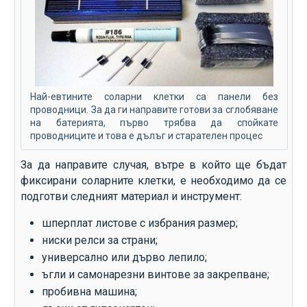
Най-евтините соларни клетки са панели без
проводници. За да ги направите готови за сглобяване
на батерията, първо трябва да спойкате
проводниците и това е дълъг и старателен процес
За да направите случая, вътре в който ще бъдат
фиксирани соларните клетки, е необходимо да се
подготви следният материал и инструмент:
шперплат листове с избрания размер;
ниски релси за страни;
универсално или дърво лепило;
ъгли и самонарезни винтове за закрепване;
пробивна машина;