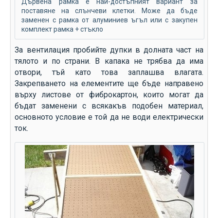
Дървена рамка е най-достъпният вариант за
поставяне на слънчеви клетки. Може да бъде
заменен с рамка от алуминиев ъгъл или с закупен
комплект рамка + стъкло
За вентилация пробийте дупки в долната част на
тялото и по страни. В капака не трябва да има
отвори, тъй като това заплашва влагата.
Закрепването на елементите ще бъде направено
върху листове от фиброкартон, които могат да
бъдат заменени с всякакъв подобен материал,
основното условие е той да не води електрически
ток.