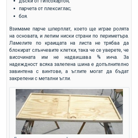
дъски от гипсокартон;
парчета от плексиглас;
боя.
Взимаме парче шперплат, което ще играе ролята
на основата, и лепим ниски страни по периметъра.
Ламелите по краищата на листа не трябва да
блокират слънчевите клетки, така че се уверете, че
височината им не надвишава ¾ инча. За
надеждност всяка залепена шина е допълнително
завинтена с винтове, а ъглите могат да бъдат
закрепени с метални ъгли.