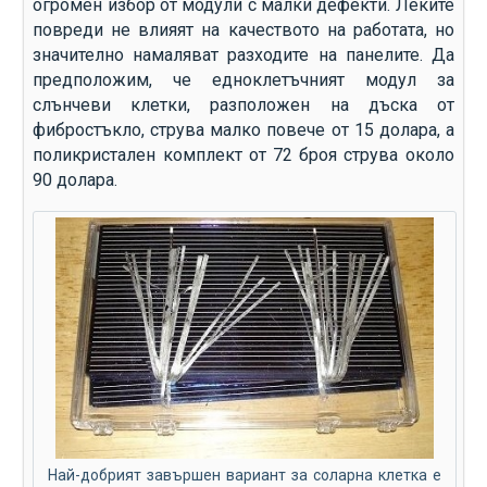
огромен избор от модули с малки дефекти. Леките
повреди не влияят на качеството на работата, но
значително намаляват разходите на панелите. Да
предположим, че едноклетъчният модул за
слънчеви клетки, разположен на дъска от
фибростъкло, струва малко повече от 15 долара, а
поликристален комплект от 72 броя струва около
90 долара.
Най-добрият завършен вариант за соларна клетка е