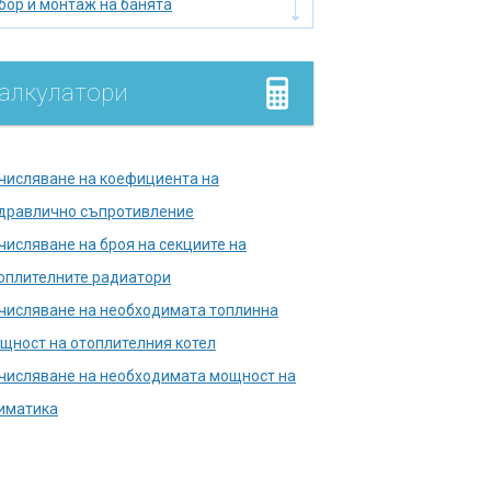
бор и монтаж на банята
бор на нагревател
мийник
алкулатори
лище
умулатор
дромасажна вана
числяване на коефициента на
лягане на тръбопровода
дравлично съпротивление
лска тоалетна
числяване на броя на секциите на
правете печката сами
оплителните радиатори
кументи в държавни
числяване на необходимата топлинна
енции
щност на отоплителния котел
ш кабина
числяване на необходимата мощност на
мини и печки
иматика
нализационни кладенци
копаване на кладенец за