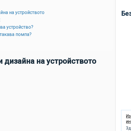
во
кр
йна на устройството
Бе
t
ле
ва устройство?
бу
такава помпа?
ме
во
по
и дизайна на устройството
си
по
не
ню
кл
пр
об
Из
ин
по
Зд