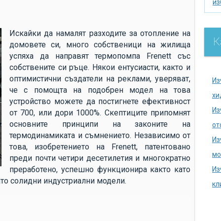
из
из
по
Искайки да намалят разходите за отопление на
К
домовете си, много собственици на жилища
се
успяха да направят термопомпа Frenett със
ак
собствените си ръце. Някои ентусиасти, както и
хи
оптимистични създатели на реклами, уверяват,
Из
че с помощта на подобрен модел на това
на
хи
устройство можете да постигнете ефективност
се
Из
от 700, или дори 1000%. Скептиците припомнят
на
основните принципи на законите на
от
термодинамиката и съмнението. Независимо от
до
Из
това, изобретението на Frenett, патентовано
аг
мо
преди почти четири десетилетия и многократно
ду
преработено, успешно функционира както като
Из
ка
ато солидни индустриални модели.
кл
ка
из