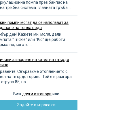
зиви за помпа
ркулационна помпа през байпас на
на тръбна система. Главната тръба ...
оплителни кръгове
опление на баня и гараж
кви помпи могат да се използват за
даване на топла вода
бор на отоплителен котел
бър ден! Кажете ми, моля, дали
ливане на градината
мпата "Trickle" или "Kid" ще работи
рмално, когато ...
оплена кърпа
авила за избор на тръби
ичини за варене на котел на твърдо
ренаж
риво
чистване на тръби
равейте. Свързахме отоплението с
тел на твърдо гориво. Той е в разгара
бота с тръбопровода
 струва 85, но ...
оплителни радиатори
Виж
други отговори
или
зпределение на водата
Задайте въпроса си
монт на помпата
бре и добре ремонт
зстановяване на баня