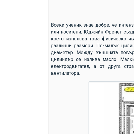
Всеки ученик знае добре, че интен
или носители. Юджийн Френет създ
което използва това физическо яв
различни размери. По-малък цили
диаметър. Между външната повър
цилиндър се излива масло. Малк
електродвигател, а от друга ст
вентилатора.