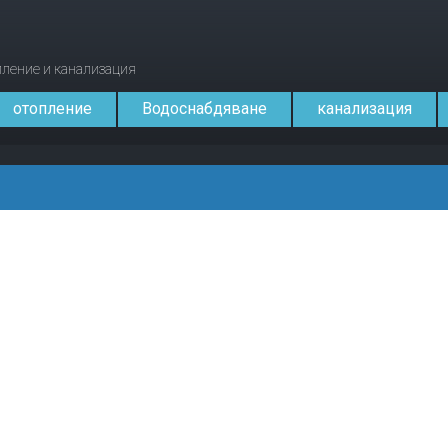
опление и канализация
отопление
Водоснабдяване
канализация