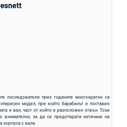
то
esnett
ус
из
Гр
по
ек
ен
фа
ите последователи през годините многократно са
Интересен модел, при който барабанът е поставен
ата е вал, част от който е разположен отвън. Този
о внимателно, за да се предотврати изтичане на
а корпуса с вала.