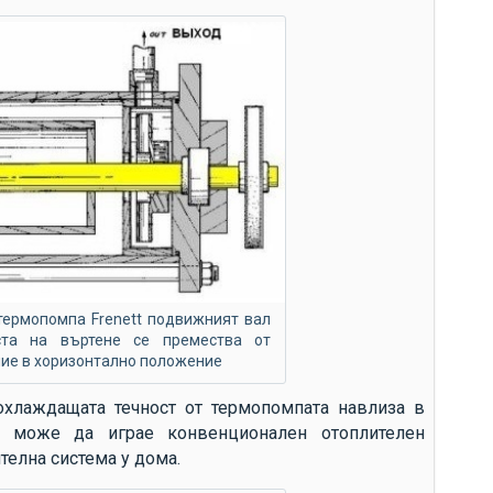
термопомпа Frenett подвижният вал
та на въртене се премества от
ие в хоризонтално положение
охлаждащата течност от термопомпата навлиза в
о може да играе конвенционален отоплителен
телна система у дома.