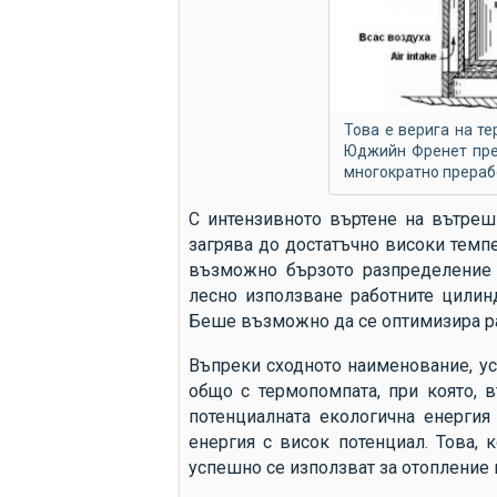
Това е верига на те
Юджийн Френет пре
многократно прераб
С интензивното въртене на вътрешн
загрява до достатъчно високи темп
възможно бързото разпределение н
лесно използване работните цилинд
Беше възможно да се оптимизира раб
Въпреки сходното наименование, ус
общо с термопомпата, при която, в
потенциалната екологична енергия 
енергия с висок потенциал. Това, 
успешно се използват за отопление 