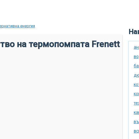
ернативна енергия
Нав
тво на термопомпата Frenett
ан
во
ба
дю
ко
ко
те
ка
въ
вс