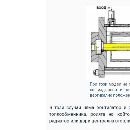
При този модел на 
се издърпва и ос
вертикално положен
В този случай няма вентилатор и 
топлообменника, ролята на койт
радиатор или дори централна отопли