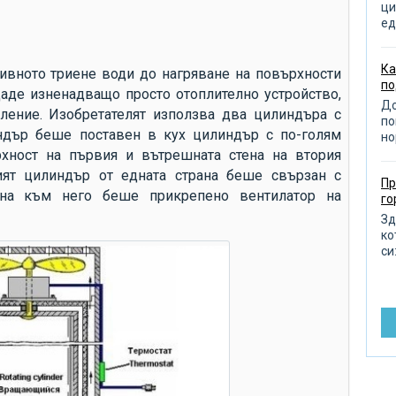
от
ци
ед
от
от
Ка
зивното триене води до нагряване на повърхности
по
из
аде изненадващо просто отоплително устройство,
До
ление. Изобретателят използва два цилиндъра с
по
по
ндър беше поставен в кух цилиндър с по-голям
но
от
хност на първия и вътрешната стена на втория
пр
ият цилиндър от едната страна беше свързан с
Пр
д
рана към него беше прикрепено вентилатор на
го
по
Зд
ко
ра
си:
от
ра
ре
до
въ