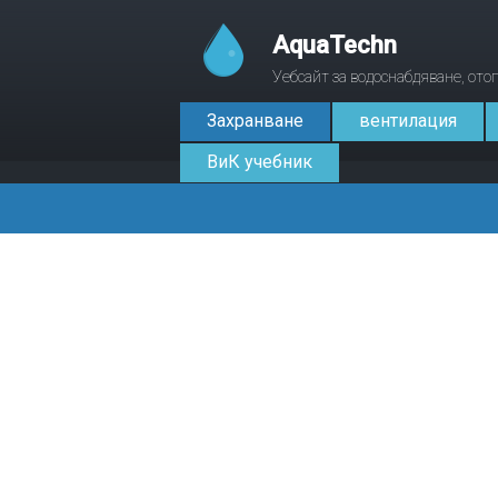
AquaTechn
Уебсайт за водоснабдяване, от
Захранване
вентилация
ВиК учебник