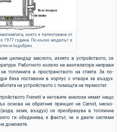
до
до
до
до
рмопомпата, която е патентована от
Ви
з 1977 година. По-късно моделът е
отен и подобрен.
за
си
ия цилиндър маслото, излято в устройството, се
ератури. Работното колело на вентилатора направи
др
а топлината в пространството на стаята. За по-
сл
ри бяха поставени в корпус с отвори за въздух.
сл
отата на устройството с помощта на термостат.
ср
тройството Frenett и неговите аналози нямат нищо
ко
ъз основа на обратния принцип на Carnot, ниско-
те
(вода, земя, въздух) се преобразува в топлинна
което ги обединява, е фактът, че и двете системи
ан
на домовете.
из