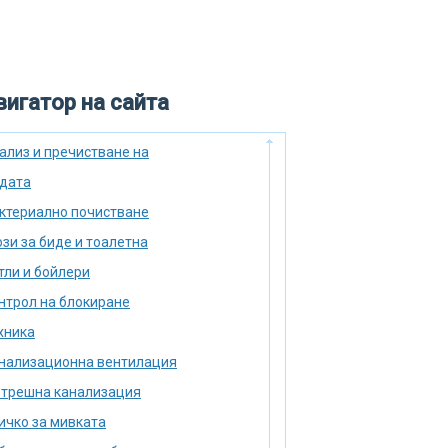
игатор на сайта
ализ и пречистване на
дата
ктериално почистване
зи за биде и тоалетна
тли и бойлери
нтрол на блокиране
хника
нализационна вентилация
трешна канализация
ичко за мивката