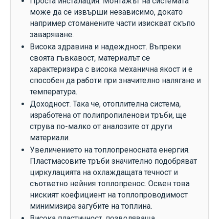
Проста инсталация. Монтажът на системата
може да се извърши независимо, докато
например стоманените части изискват скъпо
заваряване.
Висока здравина и надеждност. Въпреки
своята гъвкавост, материалът се
характеризира с висока механична якост и е
способен да работи при значително налягане и
температура.
Доходност. Така че, отоплителна система,
изработена от полипропиленови тръби, ще
струва по-малко от аналозите от други
материали.
Увеличението на топлопреносната енергия.
Пластмасовите тръби значително подобряват
циркулацията на охлаждащата течност и
съответно нейния топлопренос. Освен това
ниският коефициент на топлопроводимост
минимизира загубите на топлина.
Висока пластичност, позволяваща