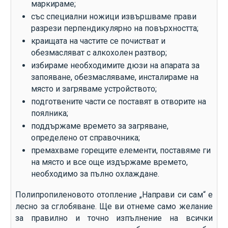
маркираме;
със специални ножици извършваме прави
разрези перпендикулярно на повърхността;
краищата на частите се почистват и
обезмасляват с алкохолен разтвор;
избираме необходимите дюзи на апарата за
запояване, обезмасляваме, инсталираме на
място и загряваме устройството;
подготвените части се поставят в отворите на
поялника;
поддържаме времето за загряване,
определено от справочника;
премахваме горещите елементи, поставяме ги
на място и все още издържаме времето,
необходимо за пълно охлаждане.
Полипропиленовото отопление „Направи си сам“ е
лесно за сглобяване. Ще ви отнеме само желание
за правилно и точно изпълнение на всички