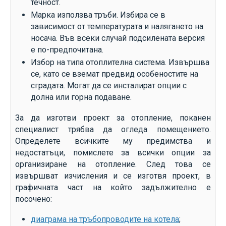
течност.
Марка използва тръби. Избира се в
зависимост от температурата и налягането на
носача. Във всеки случай подсилената версия
е по-предпочитана.
Избор на типа отоплителна система. Извършва
се, като се вземат предвид особеностите на
сградата. Могат да се инсталират опции с
долна или горна подаване.
За да изготви проект за отопление, поканен
специалист трябва да огледа помещението.
Определете всичките му предимства и
недостатъци, помислете за всички опции за
организиране на отопление. След това се
извършват изчисления и се изготвя проект, в
графичната част на който задължително е
посочено:
диаграма на тръбопроводите на котела
;