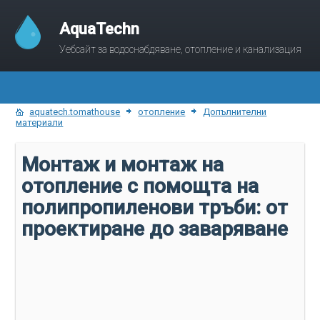
AquaTechn
Уебсайт за водоснабдяване, отопление и канализация
aquatech.tomathouse
отопление
Допълнителни
материали
Монтаж и монтаж на
отопление с помощта на
полипропиленови тръби: от
проектиране до заваряване