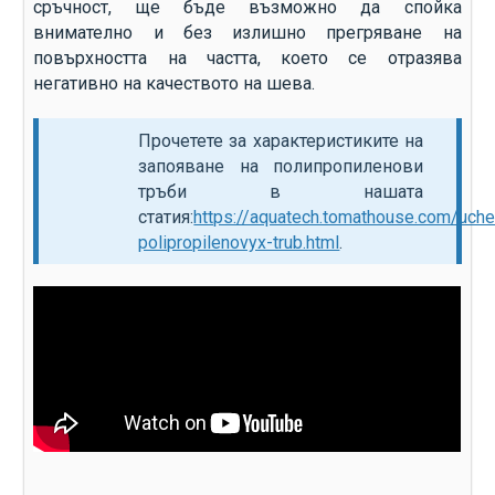
сръчност, ще бъде възможно да спойка
внимателно и без излишно прегряване на
повърхността на частта, което се отразява
негативно на качеството на шева.
Прочетете за характеристиките на
запояване на полипропиленови
тръби в нашата
статия:
https://aquatech.tomathouse.com/uche
polipropilenovyx-trub.html
.