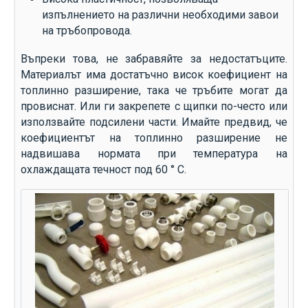
изпълнението на различни необходими завои
на тръбопровода.
Въпреки това, не забравяйте за недостатъците.
Материалът има достатъчно висок коефициент на
топлинно разширение, така че тръбите могат да
провиснат. Или ги закрепете с щипки по-често или
използвайте подсилени части. Имайте предвид, че
коефициентът на топлинно разширение не
надвишава нормата при температура на
охлаждащата течност под 60 ° C.