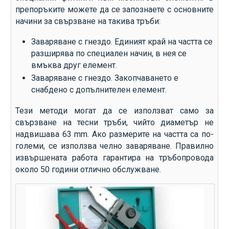
препоръките можете да се запознаете с основните
начини за свързване на такива тръби:
Заваряване с гнездо. Единият край на частта се
разширява по специален начин, в нея се
вмъква друг елемент.
Заваряване с гнездо. Закопчаването е
снабдено с допълнителен елемент.
Тези методи могат да се използват само за
свързване на тесни тръби, чийто диаметър не
надвишава 63 mm. Ако размерите на частта са по-
големи, се използва челно заваряване. Правилно
извършената работа гарантира на тръбопровода
около 50 години отлично обслужване.