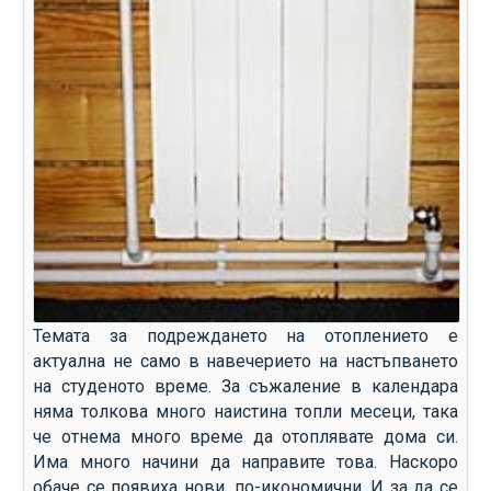
Темата за подреждането на отоплението е
актуална не само в навечерието на настъпването
на студеното време. За съжаление в календара
няма толкова много наистина топли месеци, така
че отнема много време да отоплявате дома си.
Има много начини да направите това. Наскоро
обаче се появиха нови, по-икономични. И за да се