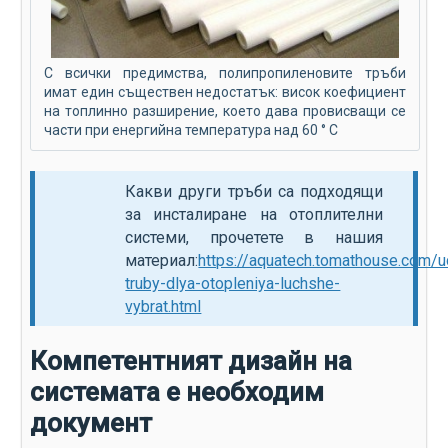
С всички предимства, полипропиленовите тръби
имат един съществен недостатък: висок коефициент
на топлинно разширение, което дава провисващи се
части при енергийна температура над 60 ° C
Какви други тръби са подходящи
за инсталиране на отоплителни
системи, прочетете в нашия
материал:
https://aquatech.tomathouse.com/u
truby-dlya-otopleniya-luchshe-
vybrat.html
Компетентният дизайн на
системата е необходим
документ