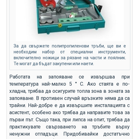
За да свържете полипропиленови тръби, ще ви е
необходим набор от специални инструменти,
включително ножици за рязане на части и поялник.
Те могат да бъдат закупени или наети.
Работата на запояване се извършва при
температура най-малко 5 ° C. Ако стаята е по-
хладна, трябва да осигурите топла зона в зоната за
запояване. В противен случай връзките няма да са
трайни. Най-добре е да извършите инсталацията с
асистент, особено ако трябва да направите това за
първи път. Също така, при липса на опит, трябва да
практикувате свързването на тръбите върху
ненужни отпадъци. Придобивайки достатъчно