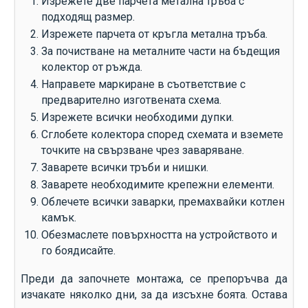
Изрежете две парчета метална тръба с
подходящ размер.
Изрежете парчета от кръгла метална тръба.
За почистване на металните части на бъдещия
колектор от ръжда.
Направете маркиране в съответствие с
предварително изготвената схема.
Изрежете всички необходими дупки.
Сглобете колектора според схемата и вземете
точките на свързване чрез заваряване.
Заварете всички тръби и нишки.
Заварете необходимите крепежни елементи.
Облечете всички заварки, премахвайки котлен
камък.
Обезмаслете повърхността на устройството и
го боядисайте.
Преди да започнете монтажа, се препоръчва да
изчакате няколко дни, за да изсъхне боята. Остава