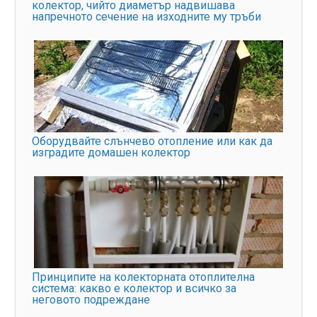
колектор, чийто диаметър надвишава
напречното сечение на изходните му тръби
Оборудвайте слънчево отопление или как да
изградите домашен колектор
Принципите на колекторната отоплителна
система: какво е колектор и всичко за
неговото подреждане