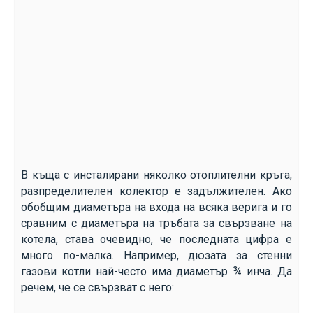
В къща с инсталирани няколко отоплителни кръга,
разпределителен колектор е задължителен. Ако
обобщим диаметъра на входа на всяка верига и го
сравним с диаметъра на тръбата за свързване на
котела, става очевидно, че последната цифра е
много по-малка. Например, дюзата за стенни
газови котли най-често има диаметър ¾ инча. Да
речем, че се свързват с него: