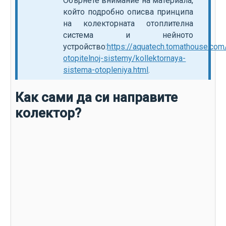
Обърнете внимание на материала,
който подробно описва принципа
на колекторната отоплителна
система и нейното
устройство:
https://aquatech.tomathouse.com
otopitelnoj-sistemy/kollektornaya-
sistema-otopleniya.html
.
Как сами да си направите
колектор?