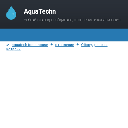
AquaTechn
Уебсайт за водоснабдяване, отопление и канализация
aquatech.tomathouse
отопление
Оборудване за
котелни