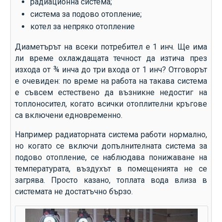
радиационна система;
система за подово отопление;
котел за непряко отопление
Диаметърът на всеки потребител е 1 инч. Ще има
ли време охлаждащата течност да изтича през
изхода от ¾ инча до три входа от 1 инч? Отговорът
е очевиден: по време на работа на такава система
е съвсем естествено да възникне недостиг на
топлоносител, когато всички отоплителни кръгове
са включени едновременно.
Например радиаторната система работи нормално,
но когато се включи допълнителната система за
подово отопление, се наблюдава понижаване на
температурата, въздухът в помещенията не се
загрява. Просто казано, топлата вода влиза в
системата не достатъчно бързо.