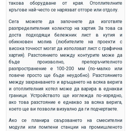
такова оборудване от края. Отоплителните
кръгове най-често се нарязват отгоре или отдолу.
Сега можете да започнете да изготвяте
разпределителния колектор на хартия. За това са
доста подходящи бележник лист в кутия и
обикновен молив (любителите на проекти с
висока точност могат да използват лист с графична
хартия). Разстоянието между контурите може да
бъде произволно, препоръчителното
разпространение е 100-200 мм (по-малко или
повече просто ще бъде неудобно). Разстоянието
между захранването и връщането на всяка верига
и отоплителния котел може да варира в еднакви
граници. Устройството ще изглежда по-изрядно,
ако това разстояние е еднакво за всяка верига,
което ще ви позволи визуално да ги подчертаете.
Ако се планира свързването на смесителни
модули или помпени станции на промишленото