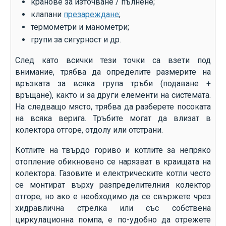
кранове за източване / пълнене;
клапани
презареждане
;
термометри и манометри;
групи за сигурност и др.
След като всички тези точки са взети под
внимание, трябва да определите размерите на
връзката за всяка група тръби (подаване +
връщане), както и за други елементи на системата.
На следващо място, трябва да разберете посоката
на всяка верига. Тръбите могат да влизат в
колектора отгоре, отдолу или отстрани.
Котлите на твърдо гориво и котлите за непряко
отопление обикновено се нарязват в краищата на
колектора. Газовите и електрическите котли често
се монтират върху разпределителния колектор
отгоре, но ако е необходимо да се свържете чрез
хидравлична стрелка или със собствена
циркулационна помпа, е по-удобно да отрежете