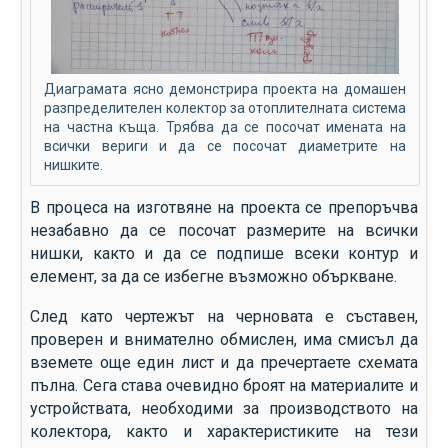
Диаграмата ясно демонстрира проекта на домашен
разпределителен колектор за отоплителната система
на частна къща. Трябва да се посочат имената на
всички вериги и да се посочат диаметрите на
нишките.
В процеса на изготвяне на проекта се препоръчва
незабавно да се посочат размерите на всички
нишки, както и да се подпише всеки контур и
елемент, за да се избегне възможно объркване.
След като чертежът на черновата е съставен,
проверен и внимателно обмислен, има смисъл да
вземете още един лист и да пречертаете схемата
пълна. Сега става очевидно броят на материалите и
устройствата, необходими за производството на
колектора, както и характеристиките на тези