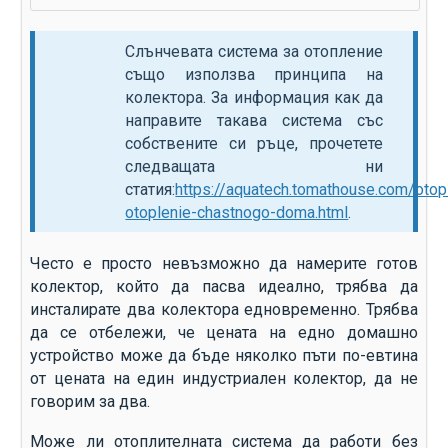
Слънчевата система за отопление
също използва принципа на
колектора. За информация как да
направите такава система със
собствените си ръце, прочетете
следващата ни
статия:
https://aquatech.tomathouse.com/otop
otoplenie-chastnogo-doma.html
.
Често е просто невъзможно да намерите готов
колектор, който да пасва идеално, трябва да
инсталирате два колектора едновременно. Трябва
да се отбележи, че цената на едно домашно
устройство може да бъде няколко пъти по-евтина
от цената на един индустриален колектор, да не
говорим за два.
Може ли отоплителната система да работи без