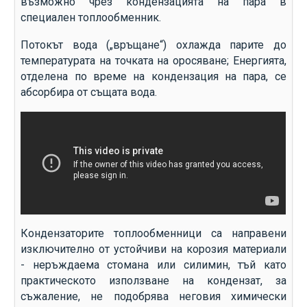
възможно чрез кондензацията на пара в
специален топлообменник.
Потокът вода („връщане“) охлажда парите до
температурата на точката на оросяване; Енергията,
отделена по време на кондензация на пара, се
абсорбира от същата вода.
Кондензаторите топлообменници са направени
изключително от устойчиви на корозия материали
- неръждаема стомана или силимин, тъй като
практическото използване на кондензат, за
съжаление, не подобрява неговия химически