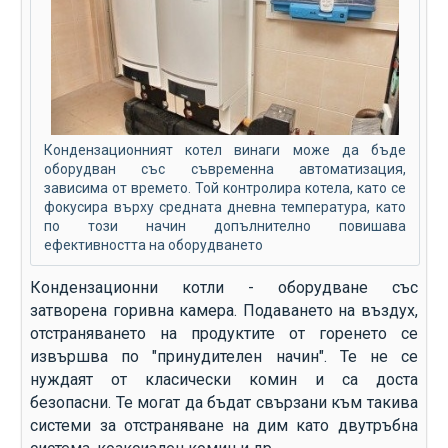
Кондензационният котел винаги може да бъде
оборудван със съвременна автоматизация,
зависима от времето. Той контролира котела, като се
фокусира върху средната дневна температура, като
по този начин допълнително повишава
ефективността на оборудването
Кондензационни котли - оборудване със
затворена горивна камера. Подаването на въздух,
отстраняването на продуктите от горенето се
извършва по "принудителен начин". Те не се
нуждаят от класически комин и са доста
безопасни. Те могат да бъдат свързани към такива
системи за отстраняване на дим като двутръбна