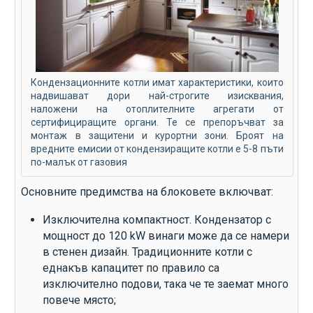
Кондензационните котли имат характеристики, които
надвишават дори най-строгите изисквания,
наложени на отоплителните агрегати от
сертифициращите органи. Те се препоръчват за
монтаж в защитени и курортни зони. Броят на
вредните емисии от кондензиращите котли е 5-8 пъти
по-малък от газовия
Основните предимства на блоковете включват:
Изключителна компактност. Кондензатор с
мощност до 120 kW винаги може да се намери
в стенен дизайн. Традиционните котли с
еднакъв капацитет по правило са
изключително подови, така че те заемат много
повече място;