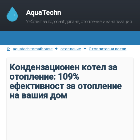
AquaTechn
Уебсайт за водоснабдяване, отопление и канализация
aquatech.tomathouse
отопление
Отоплителни котли
Кондензационен котел за
отопление: 109%
ефективност за отопление
на вашия дом