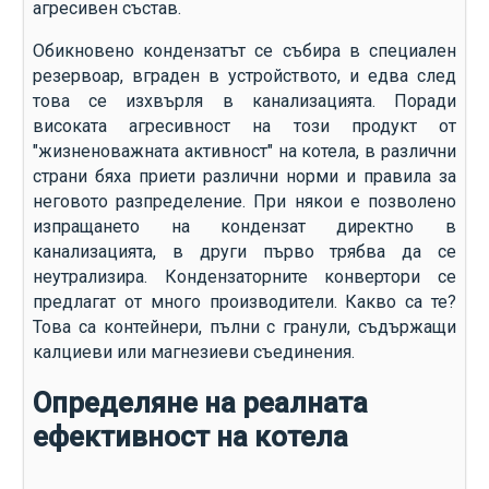
агресивен състав.
Обикновено кондензатът се събира в специален
резервоар, вграден в устройството, и едва след
това се изхвърля в канализацията. Поради
високата агресивност на този продукт от
"жизненоважната активност" на котела, в различни
страни бяха приети различни норми и правила за
неговото разпределение. При някои е позволено
изпращането на кондензат директно в
канализацията, в други първо трябва да се
неутрализира. Кондензаторните конвертори се
предлагат от много производители. Какво са те?
Това са контейнери, пълни с гранули, съдържащи
калциеви или магнезиеви съединения.
Определяне на реалната
ефективност на котела