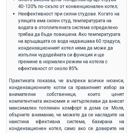
40-120% по-скъпо от конвенционален котел;
Неефективност при силни студове. Когато на
улицата има силен студ, температурата на
водата в отоплителната система определено
трябва да бъде повишена. Ако температурата
на връщащата се вода надвишава 60 градуса,
кондензационният котел няма да може да
изпълни чудодейната си функция и ще
премине в нормален режим на котела с
ефективност от около 85%.
Практиката показва, че въпреки всички нюанси,
кондензационните котли са правилният избор за
внимателни собственици, които ценят
компетентната икономия и нетърпеливи да внесат
максимален топлинен комфорт в дома си. Моля,
обърнете внимание, че можете да се насладите на
наистина ефективна система, базирана на
кондензационен котел, само ако се доверите на