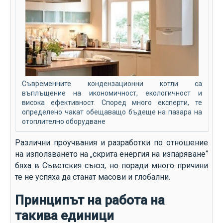
Съвременните кондензационни котли са
въплъщение на икономичност, екологичност и
висока ефективност. Според много експерти, те
определено чакат обещаващо бъдеще на пазара на
отоплително оборудване
Различни проучвания и разработки по отношение
на използването на „скрита енергия на изпаряване“
бяха в Съветския съюз, но поради много причини
те не успяха да станат масови и глобални.
Принципът на работа на
такива единици