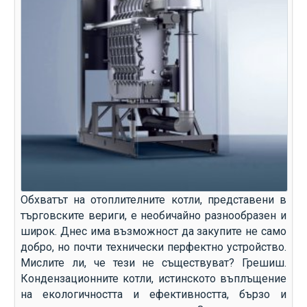
Обхватът на отоплителните котли, представени в
търговските вериги, е необичайно разнообразен и
широк. Днес има възможност да закупите не само
добро, но почти технически перфектно устройство.
Мислите ли, че тези не съществуват? Грешиш.
Кондензационните котли, истинското въплъщение
на екологичността и ефективността, бързо и