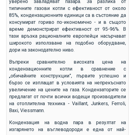
уверено завладяват пазара. За разлика от
типичните газови котли с ефективност от около
85%, кондензационните единици са в състояние да
консумират гориво по-икономично - и в същото
време демонстрират ефективност от 95-96%. В
тази връзка рационалните европейци насърчават
широкото използване на подобно оборудване,
дори на законодателно ниво.
Въпреки сравнително високата цена на
кондензационните котли в сравнение с
„обичайните конструкции”, първите успешно и
бързо се изплащат в условията на непрекъснато
увеличение на цените на газа. Кондензаторите се
предлагат от почти всички водещи производители
на отоплителна техника - Vaillant, Junkers, Ferroli,
Baxi, Viessmann.
Кондензация на водна пара в резултат на
изгарянето на въглеводороди е една от най-