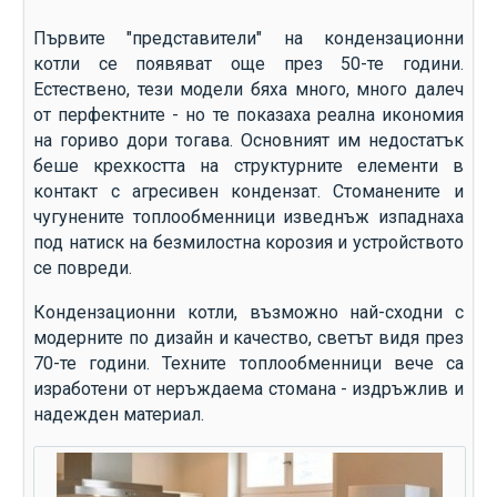
Първите "представители" на кондензационни
котли се появяват още през 50-те години.
Естествено, тези модели бяха много, много далеч
от перфектните - но те показаха реална икономия
на гориво дори тогава. Основният им недостатък
беше крехкостта на структурните елементи в
контакт с агресивен кондензат. Стоманените и
чугунените топлообменници изведнъж изпаднаха
под натиск на безмилостна корозия и устройството
се повреди.
Кондензационни котли, възможно най-сходни с
модерните по дизайн и качество, светът видя през
70-те години. Техните топлообменници вече са
изработени от неръждаема стомана - издръжлив и
надежден материал.