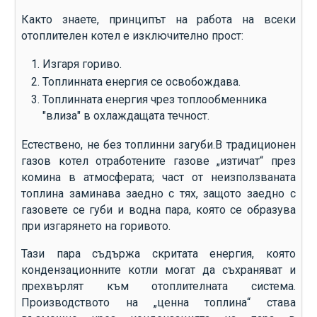
Както знаете, принципът на работа на всеки
отоплителен котел е изключително прост:
Изгаря гориво.
Топлинната енергия се освобождава.
Топлинната енергия чрез топлообменника
"влиза" в охлаждащата течност.
Естествено, не без топлинни загуби.В традиционен
газов котел отработените газове „изтичат“ през
комина в атмосферата; част от неизползваната
топлина заминава заедно с тях, защото заедно с
газовете се губи и водна пара, която се образува
при изгарянето на горивото.
Тази пара съдържа скритата енергия, която
кондензационните котли могат да съхраняват и
прехвърлят към отоплителната система.
Производството на „ценна топлина“ става