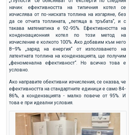
„Глупости“ се обясняват от експерти по следния
начин: ефективността на типичния котел се
изчислява от по-ниската топлина на изгаряне, без
да се отчита топлината, „летяща в тръбата“, и с
такава математика е 92-95%. Ефективността на
кондензационния котел по този метод на
изчисление е колкото 100%. Ако добавим към него
8–9% „заряд на енергия“ от използването на
латентната топлина на кондензацията, ще получим
„феноменална ефективност“. Но всичко това е
условно.
Ако направите обективни изчисления, се оказва, че
ефективността на стандартните единици е само 84-
86%, а кондензацията - малко повече от 95%. И
това е при идеални условия.