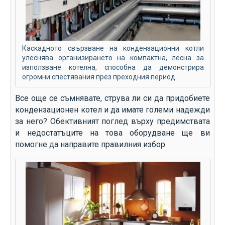
Каскадното свързване на кондензационни котли
улеснява организирането на компактна, лесна за
използване котелна, способна да демонстрира
огромни спестявания през преходния период
Все още се съмнявате, струва ли си да придобиете
кондензационен котел и да имате големи надежди
за него? Обективният поглед върху предимствата
и недостатъците на това оборудване ще ви
помогне да направите правилния избор.