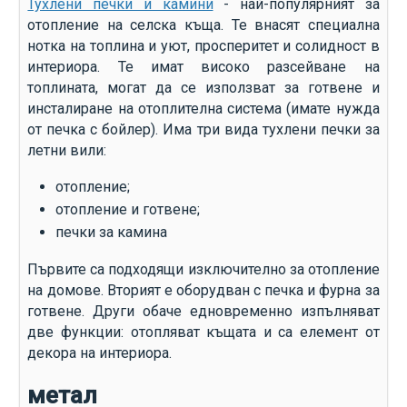
Тухлени печки и камини
- най-популярният за
отопление на селска къща. Те внасят специална
нотка на топлина и уют, просперитет и солидност в
интериора. Те имат високо разсейване на
топлината, могат да се използват за готвене и
инсталиране на отоплителна система (имате нужда
от печка с бойлер). Има три вида тухлени печки за
летни вили:
отопление;
отопление и готвене;
печки за камина
Първите са подходящи изключително за отопление
на домове. Вторият е оборудван с печка и фурна за
готвене. Други обаче едновременно изпълняват
две функции: отопляват къщата и са елемент от
декора на интериора.
метал