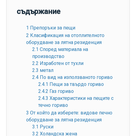
съдържание
1
Препоръки за пещи
2
Класификация на отоплителното
оборудване за лятна резиденция
2.1
Според материала на
производство
2.2
Изработен от тухли
2.3
метал
2.4
По вид на използваното гориво
2.4.1
Пещи за твърдо гориво
2.4.2
Газ гориво
2.4.3
Характеристики на пещите с
течно гориво
3
От който да изберете: видове печно
оборудване за лятна резиденция
3.1
Руски
3.2
Холандска жена