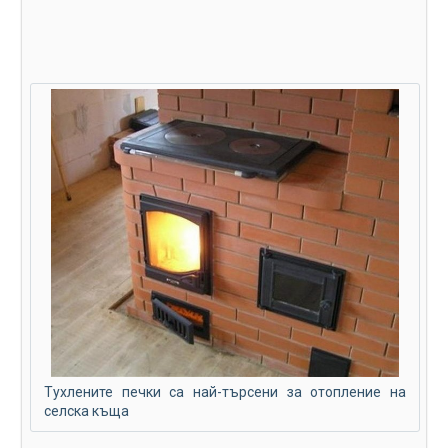
Тухлените печки са най-търсени за отопление на
селска къща