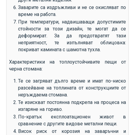
Заварите са издръжливи и не се окисляват по
време на работа.
При температури, надвишаващи допустимите
стойности за този дизайн, те могат да се
деформират. За да предотвратят тази
неприятност, те изпълняват облицовка:
покриват камината с шамотна тухла.
Характеристики на топлоустойчивите пещи от
черна стомана:
Те се загряват дълго време и имат по-ниско
разсейване на топлината от конструкциите от
неръждаема стомана.
Те изискват постоянна подкрепа на процеса на
изгаряне на гориво.
По-кратък експлоатационен живот в
сравнение с другите видове метални пещи.
Висок риск от корозия на заваръчни и