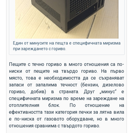
Един от минусите на пещта е специфичната миризма
при зареждането с гориво.
Пещите с течно гориво в много отношения са по-
ниски от пещите на твърдо гориво. На първо
място, това е необходимостта да се съхраняват
запаси от запалима течност (бензин, дизелово
гориво, добив) в страната. Друг „минус“ е
специфичната миризма по време на зареждане на
отоплителния блок. По отношение на
ефективността тази категория печки за лятна вила
е по-ниска от газовото оборудване, но в много
отношения сравнима с твърдото гориво.