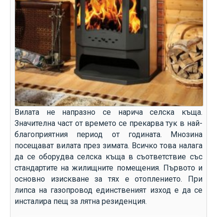
Вилата не напразно се нарича селска къща.
Значителна част от времето се прекарва тук в най-
благоприятния период от годината. Мнозина
посещават вилата през зимата. Всичко това налага
да се оборудва селска къща в съответствие със
стандартите на жилищните помещения. Първото и
основно изискване за тях е отоплението. При
липса на газопровод единственият изход е да се
инсталира пещ за лятна резиденция.