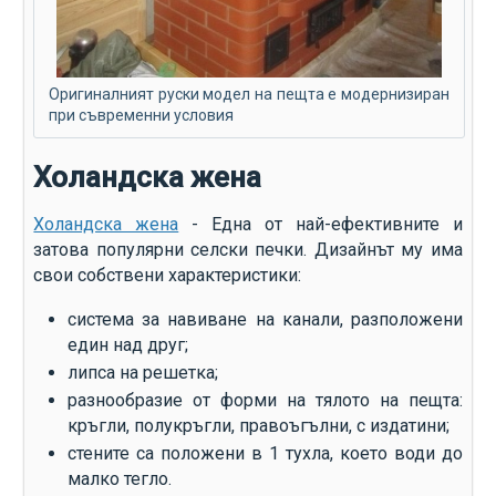
Оригиналният руски модел на пещта е модернизиран
при съвременни условия
Холандска жена
Холандска жена
- Една от най-ефективните и
затова популярни селски печки. Дизайнът му има
свои собствени характеристики:
система за навиване на канали, разположени
един над друг;
липса на решетка;
разнообразие от форми на тялото на пещта:
кръгли, полукръгли, правоъгълни, с издатини;
стените са положени в 1 тухла, което води до
малко тегло.