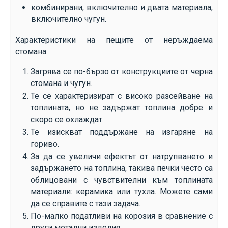
комбинирани, включително и двата материала,
включително чугун.
Характеристики на пещите от неръждаема
стомана:
Загрява се по-бързо от конструкциите от черна
стомана и чугун.
Те се характеризират с високо разсейване на
топлината, но не задържат топлина добре и
скоро се охлаждат.
Те изискват поддържане на изгаряне на
гориво.
За да се увеличи ефектът от натрупването и
задържането на топлина, такива печки често са
облицовани с чувствителни към топлината
материали: керамика или тухла. Можете сами
да се справите с тази задача.
По-малко податливи на корозия в сравнение с
други метални изделия.