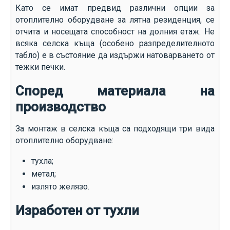
Като се имат предвид различни опции за
отоплително оборудване за лятна резиденция, се
отчита и носещата способност на долния етаж. Не
всяка селска къща (особено разпределителното
табло) е в състояние да издържи натоварването от
тежки печки.
Според материала на
производство
За монтаж в селска къща са подходящи три вида
отоплително оборудване:
тухла;
метал;
излято желязо.
Изработен от тухли