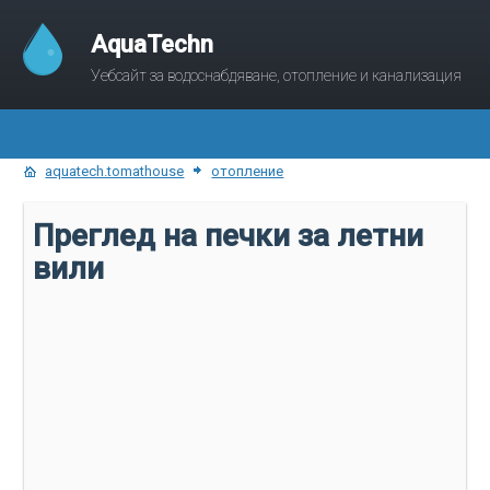
AquaTechn
Уебсайт за водоснабдяване, отопление и канализация
aquatech.tomathouse
отопление
Преглед на печки за летни
вили