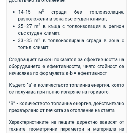
достатъчно за отопление:
3
14-15 м
сгради без топлоизолация,
разположени в зона със студен климат;
3
25–27 m
в къща с топлоизолация в регион
със студен климат;
3
33–35 m
в топлоизолирана сграда в зона с
топъл климат.
Следващият важен показател за ефективността на
оборудването е ефективността, чиято стойност се
изчислява по формулата: a-b = ефективност
Където "а" е количеството топлинна енергия, което
се получава при пълно изгаряне на горивото;
"B" - количеството топлинна енергия, действително
прехвърлено от печката за отопление на стаята.
Характеристиките на пещите директно зависят от
техните геометрични параметри и материала на