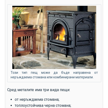
Този тип пещ може да бъде направена от
неръждаема стомана или комбинирани материали.
Сред металите има три вида пещи:
от неръждаема стомана;
топлоустойчива черна стомана;