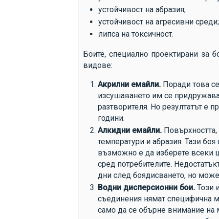
устойчивост на абразия;
устойчивост на агресивни среди;
липса на токсичност.
Боите, специално проектирани за б
видове:
Акрилни емайли.
Поради това се
изсушаването им се придружава 
разтворителя. Но резултатът е 
години.
Алкидни емайли.
Повърхността, 
температури и абразия. Тази боя
възможно е да изберете всеки цв
сред потребителите. Недостатък
дни след боядисването, но може
Водни дисперсионни бои.
Този и
съединения нямат специфична м
само да се обърне внимание на 