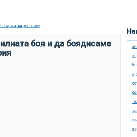
иатори и нагреватели
Нав
илната боя и да боядисаме
ан
рия
во
ба
дю
ко
ко
те
ка
въ
вс