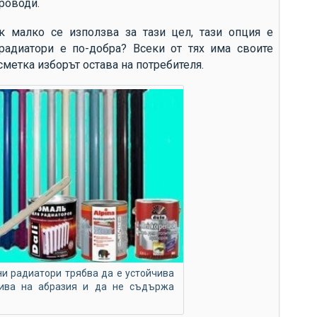
роводи.
до
до
к малко се използва за тази цел, тази опция е
 радиатори е по-добра? Всеки от тях има своите
до
сметка изборът остава на потребителя.
до
Ви
за
си
др
сл
сл
ср
ко
те
ни радиатори трябва да е устойчива
ан
чива на абразия и да не съдържа
из