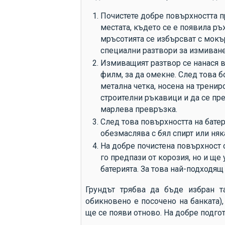
Почистете добре повърхността пр
местата, където се е появила ръ
мръсотията се избърсват с мокър
специални разтвори за измиване
Измиващият разтвор се нанася в
филм, за да омекне. След това б
метална четка, носена на тренир
строителни ръкавици и да се пр
марлева превръзка.
След това повърхността на бате
обезмаслява с бял спирт или няк
На добре почистена повърхност 
го предпази от корозия, но и ще
батерията. За това най-подходящ
Грундът трябва да бъде избран т
обикновено е посочено на банката)
ще се появи отново. На добре подго