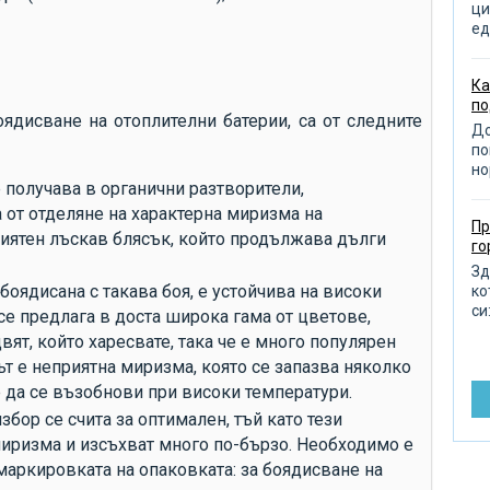
от
ци
ед
от
от
Ка
по
из
оядисване на отоплителни батерии, са от следните
До
по
по
но
от
 получава в органични разтворители,
пр
от отделяне на характерна миризма на
Пр
приятен лъскав блясък, който продължава дълги
д
го
по
Зд
боядисана с такава боя, е устойчива на високи
ко
ра
си:
 се предлага в доста широка гама от цветове,
от
ят, който харесвате, така че е много популярен
ът е неприятна миризма, която се запазва няколко
ра
 да се възобнови при високи температури.
ре
збор се счита за оптимален, тъй като тези
до
иризма и изсъхват много по-бързо. Необходимо е
въ
маркировката на опаковката: за боядисване на