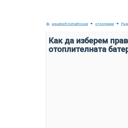
aquatech.tomathouse
отопление
Рад
Как да изберем прав
отоплителната бате