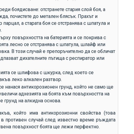
еди боядисване: отстранете стария слой боя, а
жда, почистете до метален блясък. Прахът и
 парцал, а старата боя се отстранява с шпатула и
.
ърху повърхността на батерията и се покрива с
оята лесно се отстранява с шпатула, шлайф или
овка. В този случай е препоръчително да се обличат
едпазват дихателните пътища с респиратор или
рията се шлифова с шкурка, след което се
акъв леко алкален разтвор.
се нанася антикорозионен грунд, който не само ще
 увеличи адхезията на боята към повърхността на
 е грунд на алкидна основа.
акъв, който има антикорозионни свойства (това
, в противен случай след известно време ръждата
твена повърхност боята ще лежи перфектно.