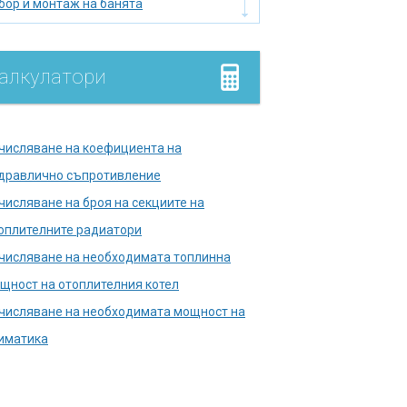
бор и монтаж на банята
бор на нагревател
мийник
алкулатори
лище
умулатор
дромасажна вана
числяване на коефициента на
лягане на тръбопровода
дравлично съпротивление
лска тоалетна
числяване на броя на секциите на
правете печката сами
оплителните радиатори
кументи в държавни
числяване на необходимата топлинна
енции
щност на отоплителния котел
ш кабина
числяване на необходимата мощност на
мини и печки
иматика
нализационни кладенци
копаване на кладенец за