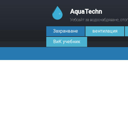
AquaTechn
Уебсайт за водоснабдяване, от
Захранване
вентилация
ВиК учебник