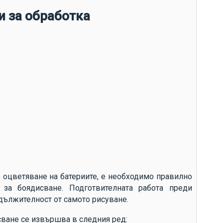
то
и за обработка
ус
из
Гр
по
ек
ен
фа
о оцветяване на батериите, е необходимо правилно
 за боядисване. Подготвителната работа преди
дължителност от самото рисуване.
сване се извършва в следния ред: