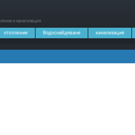
опление и канализация
отопление
Водоснабдяване
канализация