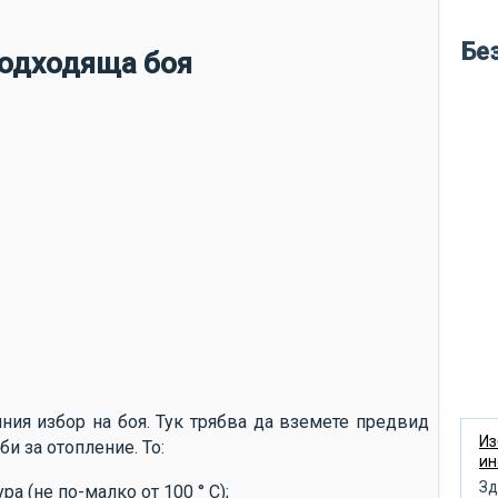
во
кр
Бе
подходяща боя
ле
бу
ме
во
по
си
по
не
ню
кл
пр
лния избор на боя. Тук трябва да вземете предвид
об
Из
би за отопление. То:
ин
по
Зд
а (не по-малко от 100 ° С);