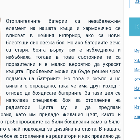
из
из
по
Отоплителните батерии са незабележим
К
елемент на нашата къща и хармонично се
се
вписват в нейния интериор, ако са нови,
ак
блестящи със свежа боя. Но ако батериите вече
хи
са стари, боята върху тях е избледняла и
Из
набъбнала, тогава в това състояние те са
на
хи
поразителни и е малко вероятно да украсят
се
Из
къщата. Проблемът може да бъде решен чрез
на
подмяна на батериите. Но това е скъпо и не
от
винаги е оправдано, така че има друг изход -
до
Из
отново да боядисате батериите. За тази цел се
аг
мо
използва специална боя за отопление на
ду
радиатори. Целта му е да предпази
Из
ка
розия, като им придаде желания цвят, както и
кл
о тръбопроводите са били боядисани само в бяло,
ка
йто е най-подходящ за дизайна на стаята. В нашата
из
м боя за отопление на радиатори и как правилно да