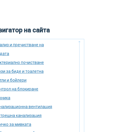
игатор на сайта
ализ и пречистване на
дата
ктериално почистване
зи за биде и тоалетна
тли и бойлери
нтрол на блокиране
хника
нализационна вентилация
трешна канализация
ичко за мивката