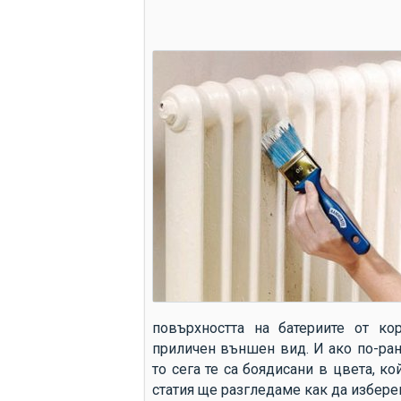
повърхността на батериите от ко
приличен външен вид. И ако по-ран
то сега те са боядисани в цвета, ко
статия ще разгледаме как да избере