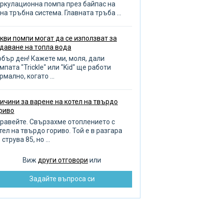
зиви за помпа
ркулационна помпа през байпас на
на тръбна система. Главната тръба ...
оплителни кръгове
опление на баня и гараж
кви помпи могат да се използват за
даване на топла вода
бор на отоплителен котел
бър ден! Кажете ми, моля, дали
ливане на градината
мпата "Trickle" или "Kid" ще работи
рмално, когато ...
оплена кърпа
авила за избор на тръби
ичини за варене на котел на твърдо
ренаж
риво
чистване на тръби
равейте. Свързахме отоплението с
тел на твърдо гориво. Той е в разгара
бота с тръбопровода
 струва 85, но ...
оплителни радиатори
Виж
други отговори
или
зпределение на водата
Задайте въпроса си
монт на помпата
бре и добре ремонт
зстановяване на баня