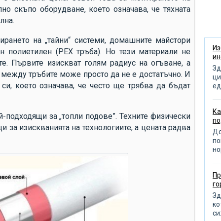
ню
о скъпо оборудване, което означава, че тяхната
кл
лна.
пр
ирането на „тайни“ системи, домашните майстори
об
Из
 полиетилен (PEX тръба). Но тези материали не
ин
те. Първите изискват голям радиус на огъване, а
по
Зд
между тръбите може просто да не е достатъчно. И
от
ци
и, което означава, че често ще трябва да бъдат
ед
от
от
Ка
й-подходящи за „топли подове”. Техните физически
по
из
и за изискванията на технологиите, а цената радва
До
по
по
но
от
пр
Пр
д
го
по
Зд
ко
ра
си: