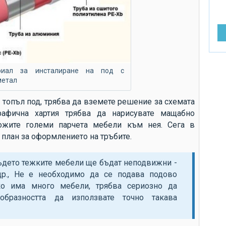
от
ра
ре
до
въ
ериал за инсталиране на под с
до
метал
до
а топъл под, трябва да вземете решение за схемата
до
рафична хартия трябва да нарисувате мащабно
ожите големи парчета мебели към нея. Сега в
до
план за оформлението на тръбите.
Ви
за
ъдето тежките мебели ще бъдат неподвижни -
си
др., Не е необходимо да се подава подово
ко има много мебели, трябва сериозно да
др
образността да използвате точно такава
сл
сл