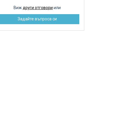
оплителни радиатори
Виж
други отговори
или
зпределение на водата
Задайте въпроса си
монт на помпата
бре и добре ремонт
зстановяване на баня
машни септични ями
машен котел
машна помпа
машен нагревател
К инструмент
варъчни работи
стема за подово отопление
енажна яма и канализация
ънчеви панели
ънчев колектор