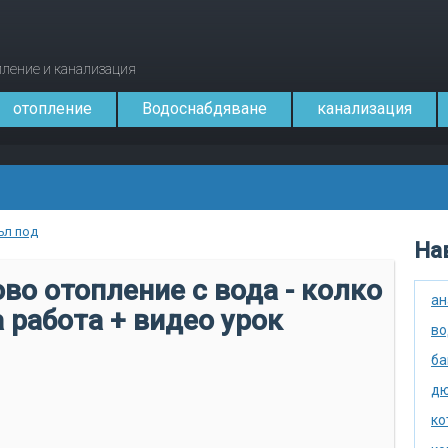
опление и канализация
отопление
Водоснабдяване
канализация
ъл под
Нав
во отопление с вода - колко
ан
 работа + видео урок
во
ба
дю
ко