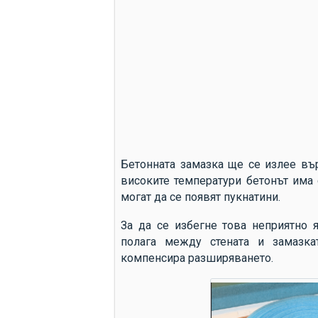
Бетонната замазка ще се излее вър
високите температури бетонът има 
могат да се появят пукнатини.
За да се избегне това неприятно я
полага между стената и замазк
компенсира разширяването.