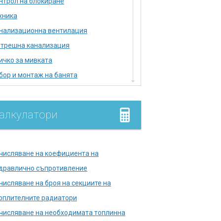
нтрол на блокиране
хника
нализационна вентилация
трешна канализация
ичко за мивката
бор и монтаж на банята
бор на нагревател
мийник
алкулатори
лище
умулатор
дромасажна вана
числяване на коефициента на
лягане на тръбопровода
дравлично съпротивление
лска тоалетна
числяване на броя на секциите на
правете печката сами
оплителните радиатори
кументи в държавни
числяване на необходимата топлинна