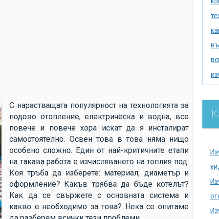
ко
те
ка
въ
вс
из
из
по
С нарастващата популярност на технологията за
К
подово отопление, електрическа и водна, все
се
повече и повече хора искат да я инсталират
ак
самостоятелно. Освен това в това няма нищо
хи
особено сложно. Един от най-критичните етапи
Из
на такава работа е изчисляването на топлия под.
на
хи
Коя тръба да изберете: материал, диаметър и
се
Из
оформление? Какъв трябва да бъде котелът?
на
Как да се свържете с основната система и
от
какво е необходимо за това? Нека се опитаме
до
Из
да разберем всички тези проблеми.