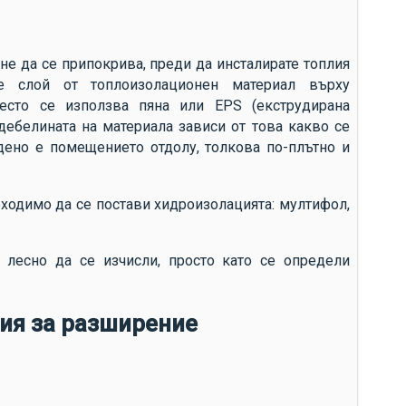
 не да се припокрива, преди да инсталирате топлия
е слой от топлоизолационен материал върху
често се използва пяна или EPS (екструдирана
 дебелината на материала зависи от това какво се
дено е помещението отдолу, толкова по-плътно и
бходимо да се постави хидроизолацията: мултифол,
 лесно да се изчисли, просто като се определи
ия за разширение