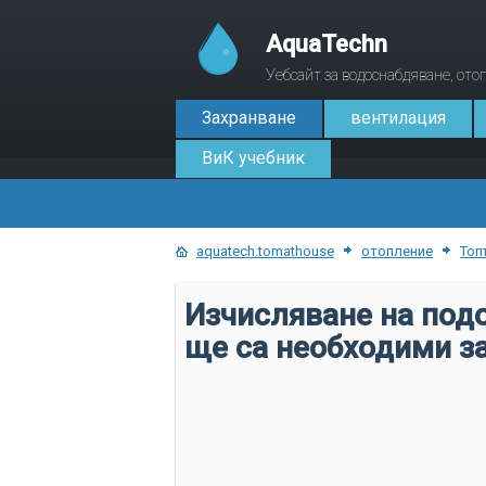
AquaTechn
Уебсайт за водоснабдяване, от
Захранване
вентилация
ВиК учебник
aquatech.tomathouse
отопление
Топ
Изчисляване на подо
ще са необходими за