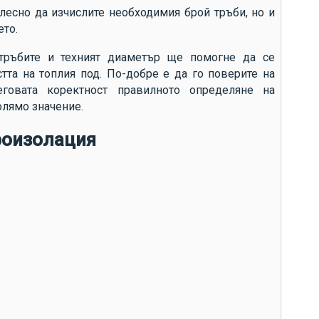
ср
лесно да изчислите необходимия брой тръби, но и
ето.
ко
те
тръбите и техният диаметър ще помогне да се
ан
та на топлия под. По-добре е да го поверите на
еговата коректност правилното определяне на
из
голямо значение.
то
роизолация
ус
из
Гр
по
ек
ен
фа