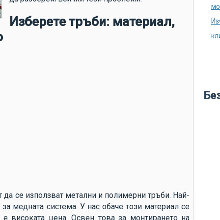
аг
мо
ду
Изберете тръби: материал,
Из
ка
о
кл
ка
из
во
кр
Бе
ле
бу
ме
во
по
си
по
т да се използват метални и полимерни тръби. Най-
за медната система. У нас обаче този материал се
не
 е високата цена. Освен това за монтирането на