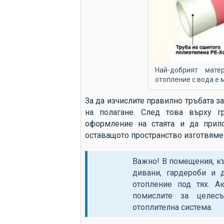
Най-добрият мат
отопление с вода е 
За да изчислите правилно тръбата з
на полагане. След това върху г
оформление на стаята и да прил
оставащото пространство изготвяме 
Важно! В помещения, к
дивани, гардероби и 
отопление под тях. А
помислите за целесъ
отоплителна система.