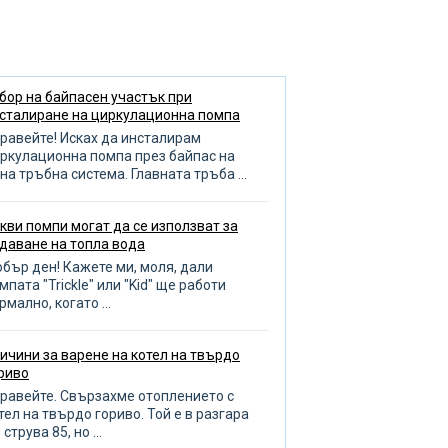
анси на подреждането на
аденци
еглед на септична яма
служване на радиатора
бор на байпасен участък при
сталиране на циркулационна помпа
дреждане на басейна
равейте! Исках да инсталирам
зиви за помпа
ркулационна помпа през байпас на
на тръбна система. Главната тръба ...
оплителни кръгове
опление на баня и гараж
кви помпи могат да се използват за
даване на топла вода
бор на отоплителен котел
бър ден! Кажете ми, моля, дали
ливане на градината
мпата "Trickle" или "Kid" ще работи
рмално, когато ...
оплена кърпа
авила за избор на тръби
ичини за варене на котел на твърдо
ренаж
риво
чистване на тръби
равейте. Свързахме отоплението с
тел на твърдо гориво. Той е в разгара
бота с тръбопровода
 струва 85, но ...