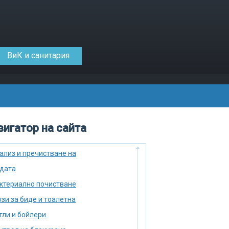
ВиК и санитария
игатор на сайта
ализ и пречистване на
дата
ктериално почистване
зи за биде и тоалетна
тли и бойлери