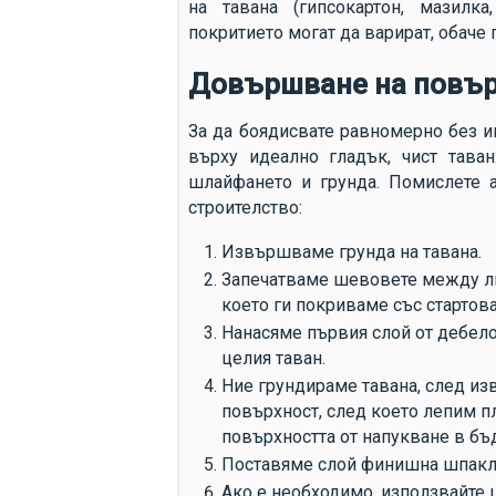
на тавана (гипсокартон, мазилка
покритието могат да варират, обаче
Довършване на повър
За да боядисвате равномерно без и
върху идеално гладък, чист тава
шлайфането и грунда. Помислете а
строителство:
Извършваме грунда на тавана.
Запечатваме шевовете между лис
което ги покриваме със стартова
Нанасяме първия слой от дебело
целия таван.
Ние грундираме тавана, след из
повърхност, след което лепим п
повърхността от напукване в бъ
Поставяме слой финишна шпакл
Ако е необходимо, използвайте 