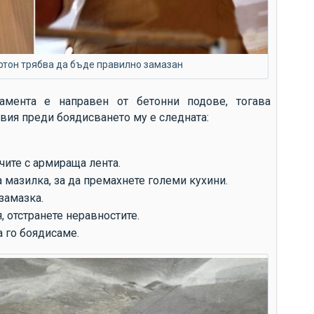
ртон трябва да бъде правилно замазан
амента е направен от бетонни подове, тогава
вия преди боядисването му е следната:
ите с армираща лента.
 мазилка, за да премахнете големи кухини.
замазка.
 отстранете неравностите.
а го боядисаме.