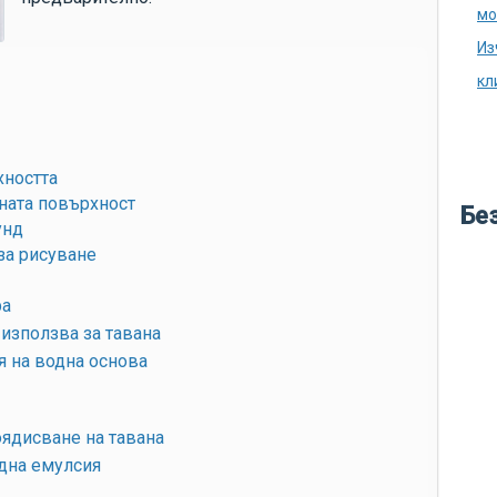
аг
мо
ду
Из
ка
кл
ка
из
во
ността
ната повърхност
кр
Бе
унд
ле
за рисуване
бу
ра
ме
 използва за тавана
во
я на водна основа
по
си
оядисване на тавана
по
одна емулсия
не