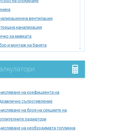
нтрол на блокиране
хника
нализационна вентилация
трешна канализация
ичко за мивката
бор и монтаж на банята
бор на нагревател
мийник
алкулатори
лище
умулатор
дромасажна вана
числяване на коефициента на
лягане на тръбопровода
дравлично съпротивление
лска тоалетна
числяване на броя на секциите на
правете печката сами
оплителните радиатори
кументи в държавни
числяване на необходимата топлинна