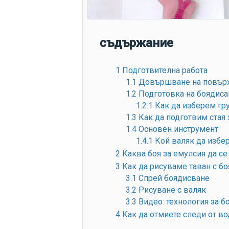
съдържание
1
Подготвителна работа
1.1
Довършване на повърх
1.2
Подготовка на боядиса
1.2.1
Как да изберем гр
1.3
Как да подготвим стая 
1.4
Основен инструмент
1.4.1
Кой валяк да избе
2
Каква боя за емулсия да се
3
Как да рисуваме таван с бо
3.1
Спрей боядисване
3.2
Рисуване с валяк
3.3
Видео: технология за б
4
Как да отмиете следи от в