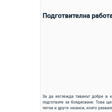
Подготвителна работ
За да изглежда таванът добре в к
подготвите за боядисване. Това ще
петна и други нюанси, които разва