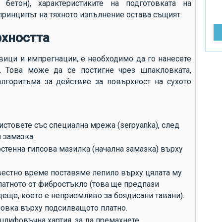
, бетон), характеристиките на подготовката на
от
 принципът на тяхното изпълнение остава същият.
ра
ре
хността
до
вици и импрегнации, е необходимо да го нанесете
въ
н. Това може да се постигне чрез шпакловката,
до
лгоритъма за действие за повърхност на сухото
до
до
до
товете със специална мрежа (serpyanka), след
 замазка.
Ви
стенна гипсова мазилка (начална замазка) върху
за
си
вестно време поставяме лепило върху цялата му
др
латното от фибростъкло (това ще предпази
деще, което е неприемливо за боядисани тавани).
сл
овка върху подсилващото платно.
сл
шлифовъчна хартия, за да премахнете