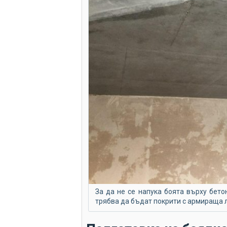
За да не се напука боята върху бето
трябва да бъдат покрити с армираща 