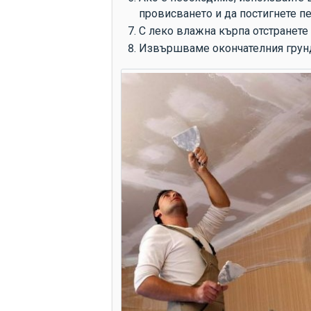
провисването и да постигнете п
С леко влажна кърпа отстранете 
Извършваме окончателния грунд