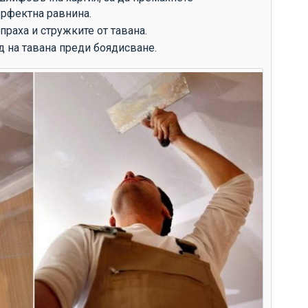
ср
ерфектна равнина.
ко
праха и стружките от тавана.
 на тавана преди боядисване.
те
ан
из
то
ус
из
Гр
по
ек
ен
фа