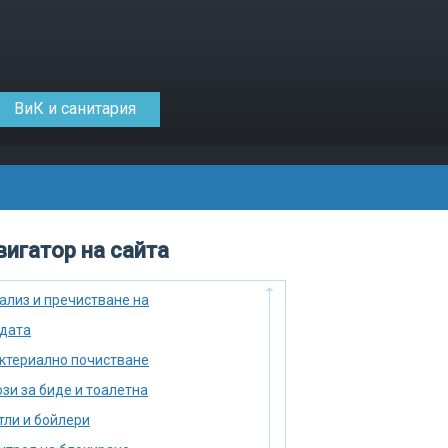
ВиК и санитария
игатор на сайта
ализ и пречистване на
дата
ктериално почистване
зи за биде и тоалетна
тли и бойлери