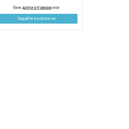
оплителни радиатори
Виж
други отговори
или
зпределение на водата
Задайте въпроса си
монт на помпата
бре и добре ремонт
зстановяване на баня
машни септични ями
машен котел
машна помпа
машен нагревател
К инструмент
варъчни работи
стема за подово отопление
енажна яма и канализация
ънчеви панели
ънчев колектор