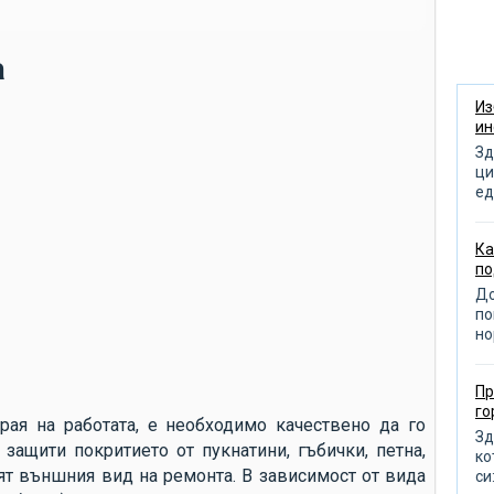
ню
кл
а
пр
об
Из
ин
по
Зд
от
ци
ед
от
от
Ка
по
из
До
по
по
но
от
пр
Пр
д
го
рая на работата, е необходимо качествено да го
по
Зд
 защити покритието от пукнатини, гъбички, петна,
ко
ра
лят външния вид на ремонта. В зависимост от вида
си: