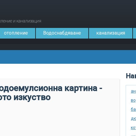
опление и канализация
отопление
Водоснабдяване
канализация
Нав
одоемулсионна картина -
ан
ото изкуство
во
ба
дю
ко