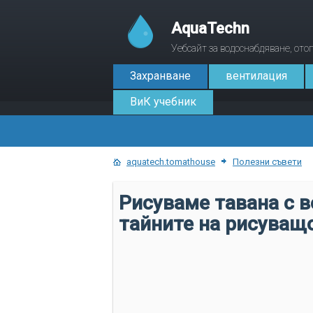
AquaTechn
Уебсайт за водоснабдяване, от
Захранване
вентилация
ВиК учебник
aquatech.tomathouse
Полезни съвети
Рисуваме тавана с в
тайните на рисуващ