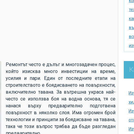
ко
те
ка
въ
вс
из
из
по
Ремонтът често е дълъг и многозадачен процес,
К
който изисква много инвестиции на време,
се
усилия и пари. Един от последните етапи на
ак
строителството е боядисването на повърхности,
хи
включително тавана. За вътрешна украса най-
Из
често се използва боя на водна основа, тя се
на
хи
нанася върху предварително подготвена
се
Из
повърхност в няколко слоя. Има огромен брой
на
технологии и принципи за боядисване на тавана,
от
така че този въпрос трябва да бъде разгледан
до
Из
предварително.