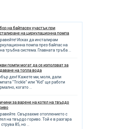
анси на подреждането на
аденци
еглед на септична яма
служване на радиатора
бор на байпасен участък при
сталиране на циркулационна помпа
дреждане на басейна
равейте! Исках да инсталирам
зиви за помпа
ркулационна помпа през байпас на
на тръбна система. Главната тръба ...
оплителни кръгове
опление на баня и гараж
кви помпи могат да се използват за
даване на топла вода
бор на отоплителен котел
бър ден! Кажете ми, моля, дали
ливане на градината
мпата "Trickle" или "Kid" ще работи
рмално, когато ...
оплена кърпа
авила за избор на тръби
ичини за варене на котел на твърдо
ренаж
риво
чистване на тръби
равейте. Свързахме отоплението с
тел на твърдо гориво. Той е в разгара
бота с тръбопровода
 струва 85, но ...