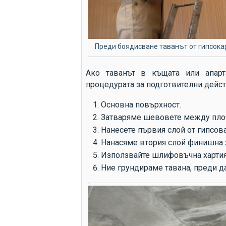
Преди боядисване таванът от гипсока
Ако таванът в къщата или апарт
процедурата за подготвителни дейст
Основна повърхност.
Затваряме шевовете между плоч
Нанесете първия слой от гипсова
Нанасяме втория слой финишна 
Използвайте шлифовъчна хартия,
Ние грундираме тавана, преди д