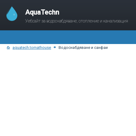
AquaTechn
Уебсайт за водоснабдяване, отопление и канализация
aquatech.tomathouse
Водоснабдяване и санфаи