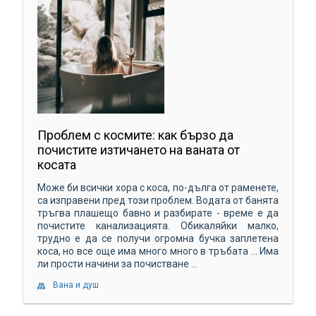
Проблем с космите: как бързо да
почистите изтичането на ваната от
косата
Може би всички хора с коса, по-дълга от раменете,
са изправени пред този проблем. Водата от банята
тръгва плашещо бавно и разбирате - време е да
почистите канализацията. Обикаляйки малко,
трудно е да се получи огромна бучка заплетена
коса, но все още има много много в тръбата ... Има
ли прости начини за почистване ...
Вана и душ