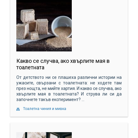
Какво се случва, ако хвърлите мая в
тоалетната
От детството ни се плашеха различни истории на
ужасите, свързани с тоалетната: не ходете там
през нощта, не мийте хартия. И какво се случва, ако
хвърлите мая в тоалетната? И струва ли си да
започнете такъв експеримент? ...
Тоалетна чиния и мивка