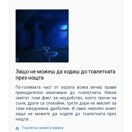
Защо не можеш да ходиш до тоалетната
през нощта
По-голямата част от хората всяка вечер прави
принудително изкачване до тоалетната. Някои
смятат този факт за неудобство, което пречи на
съня, други са спокойни, трети дори не мислят за
тази ежедневна дреболия. И само няколко знаят
защо не можете да ходите до тоалетната през
нощта. ...
Тоалетна чиния и мивка