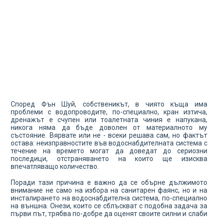
Според Фън Шуй, собственикът, в чиято къща има
проблеми с водопроводите, по-специално, кран изтича,
дренажът е счупен или тоалетната чиния е напукана,
никога няма да бъде доволен от материалното му
състояние. Вярвате или не - всеки решава сам, но фактът
остава: неизправностите във водоснабдителната система с
течение на времето могат да доведат до сериозни
последици, отстраняването на които ще изисква
впечатляващо количество.
Поради тази причина е важно да се обърне дължимото
внимание не само на избора на санитарен фаянс, но и на
инсталирането на водоснабдителна система, по-специално
на външна. Онези, които се сблъскват с подобна задача за
първи път, трябва по-добре да оценят своите силни и слаби