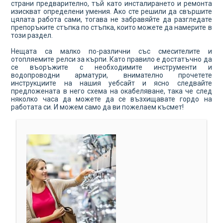
страни предварително, тъй като инсталирането и ремонта
изискват определени умения. Ако сте решили да свършите
цялата работа сами, тогава не забравяйте да разгледате
препоръките стъпка по стъпка, които можете да намерите в
този раздел.
Нещата са малко по-различни със смесителите и
отопляемите релси за кърпи. Като правило е достатъчно да
се въоръжите с необходимите инструменти и
водопроводни арматури, внимателно прочетете
инструкциите на нашия уебсайт и ясно следвайте
предложената в него схема на окабеляване, така че след
няколко часа да можете да се възхищавате гордо на
работата си. И можем само да ви пожелаем късмет!