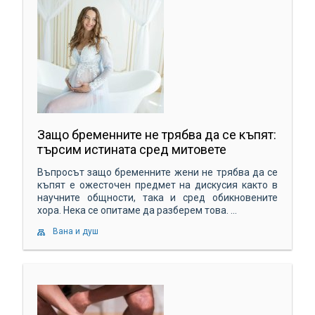
Защо бременните не трябва да се къпят:
търсим истината сред митовете
Въпросът защо бременните жени не трябва да се
къпят е ожесточен предмет на дискусия както в
научните общности, така и сред обикновените
хора. Нека се опитаме да разберем това. ...
Вана и душ