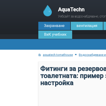
AquaTechn
Уебсайт за водоснабдяване, от
Захранване
вентилация
ВиК учебник
aquatech.tomathouse
Водоснабдяване и
Фитинги за резервоа
тоалетната: пример 
настройка