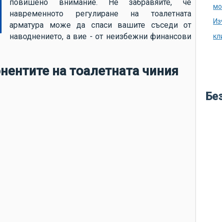
повишено внимание. Не забравяйте, че
аг
мо
навременното регулиране на тоалетната
ду
Из
арматура може да спаси вашите съседи от
ка
наводнението, а вие - от неизбежни финансови
кл
ка
из
нентите на тоалетната чиния
во
кр
Бе
ле
бу
ме
во
по
си
по
не