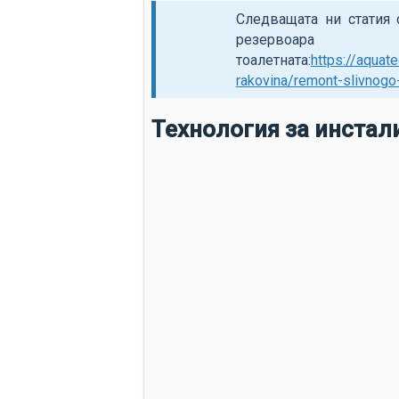
Следващата ни статия
резервоа
тоалетната:
https://aquat
rakovina/remont-slivnogo
Технология за инстал