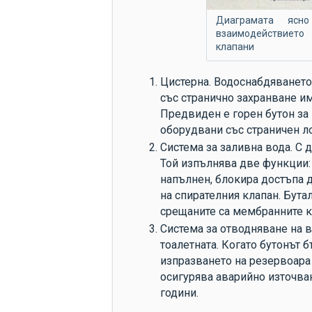
Диаграмата ясно
взаимодействието
клапани
Цистерна. Водоснабдяването
със странично захранване има
Предвиден е горен бутон за 
оборудвани със страничен ло
Система за заливна вода. С д
Той изпълнява две функции: 
напълнен, блокира достъпа 
на спирателния клапан. Бута
срещаните са мембранните к
Система за отводняване на 
тоалетната. Когато бутонът 
изпразването на резервоара 
осигурява аварийно източва
години.