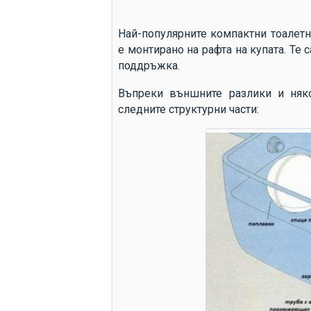
Най-популярните компактни тоалетн
е монтирано на рафта на купата. Те 
поддръжка.
Въпреки външните разлики и няко
следните структурни части: