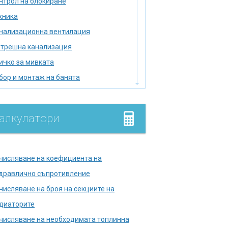
нтрол на блокиране
хника
нализационна вентилация
трешна канализация
ичко за мивката
бор и монтаж на банята
бор на нагревател
мийник
алкулатори
лище
умулатор
дромасажна вана
числяване на коефициента на
лягане на тръбопровода
дравлично съпротивление
лска тоалетна
числяване на броя на секциите на
правете печката сами
диаторите
кументи в държавни
числяване на необходимата топлинна