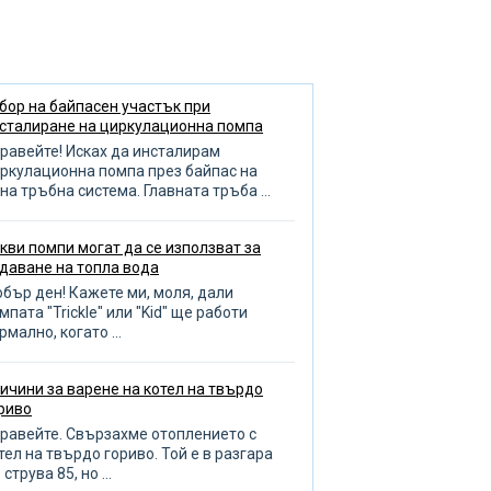
анси на подреждането на
аденци
еглед на септична яма
служване на радиатора
бор на байпасен участък при
сталиране на циркулационна помпа
дреждане на басейна
равейте! Исках да инсталирам
зиви за помпа
ркулационна помпа през байпас на
на тръбна система. Главната тръба ...
оплителни кръгове
опление на баня и гараж
кви помпи могат да се използват за
даване на топла вода
бор на отоплителен котел
бър ден! Кажете ми, моля, дали
ливане на градината
мпата "Trickle" или "Kid" ще работи
рмално, когато ...
оплена кърпа
авила за избор на тръби
ичини за варене на котел на твърдо
ренаж
риво
чистване на тръби
равейте. Свързахме отоплението с
тел на твърдо гориво. Той е в разгара
бота с тръбопровода
 струва 85, но ...