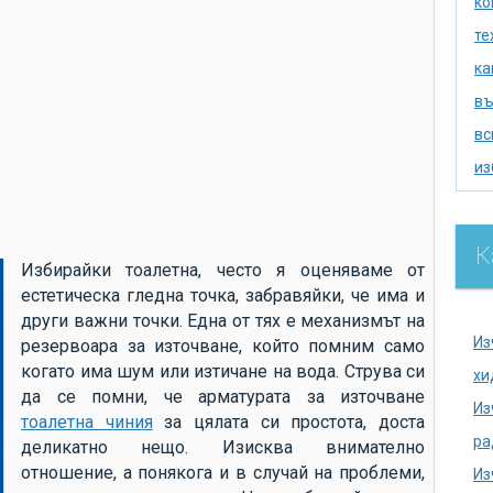
ко
те
ка
въ
вс
из
из
по
К
се
Избирайки тоалетна, често я оценяваме от
естетическа гледна точка, забравяйки, че има и
ак
други важни точки. Една от тях е механизмът на
хи
Из
резервоара за източване, който помним само
на
когато има шум или изтичане на вода. Струва си
хи
да се помни, че арматурата за източване
се
Из
тоалетна чиния
за цялата си простота, доста
на
ра
деликатно нещо. Изисква внимателно
до
отношение, а понякога и в случай на проблеми,
Из