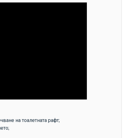
чване на тоалетната рафт;
ето;