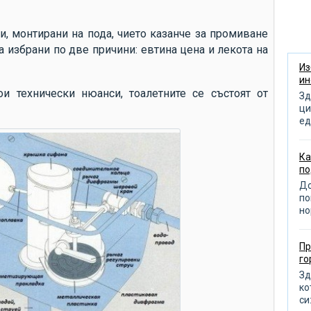
ню
кл
и, монтирани на пода, чието казанче за промиване
пр
са избрани по две причини: евтина цена и лекота на
об
Из
ин
по
и технически нюанси, тоалетните се състоят от
Зд
от
ци
ед
от
от
Ка
по
из
До
по
по
но
от
пр
Пр
д
го
по
Зд
ко
ра
си: