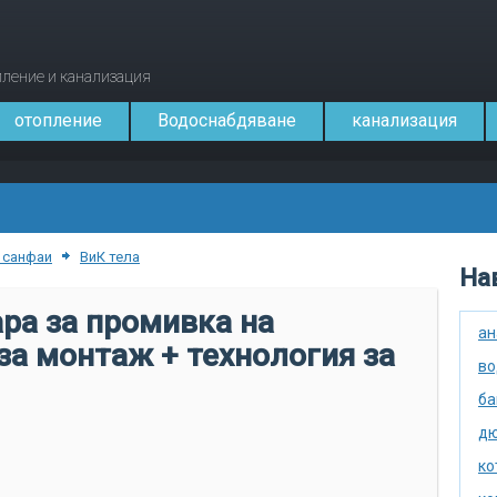
опление и канализация
отопление
Водоснабдяване
канализация
 санфаи
ВиК тела
Нав
ра за промивка на
ан
за монтаж + технология за
во
ба
дю
ко