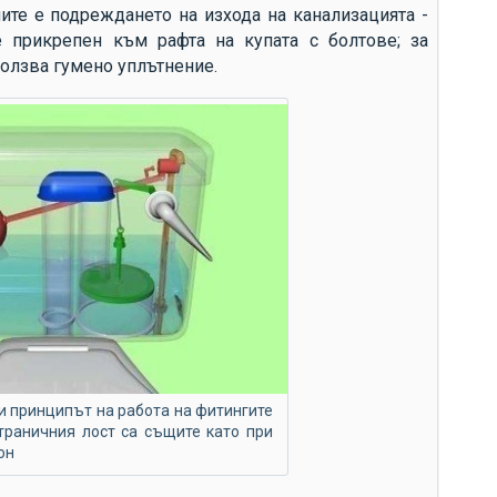
ср
ите е подреждането на изхода на канализацията -
е прикрепен към рафта на купата с болтове; за
ко
ползва гумено уплътнение.
те
ан
из
то
ус
из
Гр
по
ек
ен
фа
 принципът на работа на фитингите
траничния лост са същите като при
он