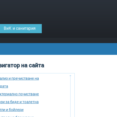
ВиК и санитария
игатор на сайта
ализ и пречистване на
дата
ктериално почистване
зи за биде и тоалетна
тли и бойлери