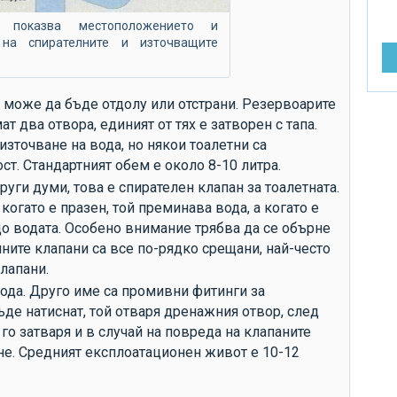
от
 показва местоположението и
ра
 на спирателните и източващите
ре
до
 може да бъде отдолу или отстрани. Резервоарите
въ
т два отвора, единият от тях е затворен с тапа.
до
източване на вода, но някои тоалетни са
ст. Стандартният обем е около 8-10 литра.
до
руги думи, това е спирателен клапан за тоалетната.
до
когато е празен, той преминава вода, а когато е
до
до водата. Особено внимание трябва да се обърне
Ви
лните клапани са все по-рядко срещани, най-често
лапани.
за
вода. Друго име са промивни фитинги за
си
бъде натиснат, той отваря дренажния отвор, след
др
го затваря и в случай на повреда на клапаните
не. Средният експлоатационен живот е 10-12
сл
сл