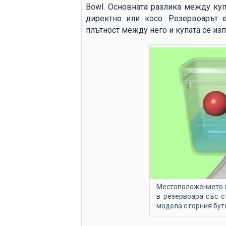
Bowl. Основната разлика между куп
директно или косо. Резервоарът 
плътност между него и купата се из
Местоположението и
в резервоара със с
модела с горния бут