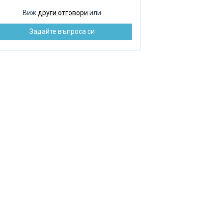
оплителни радиатори
Виж
други отговори
или
зпределение на водата
Задайте въпроса си
монт на помпата
бре и добре ремонт
зстановяване на баня
машни септични ями
машен котел
машна помпа
машен нагревател
К инструмент
варъчна работа
стема за подово отопление
енажна яма и канализация
ънчеви панели
ънчев колектор