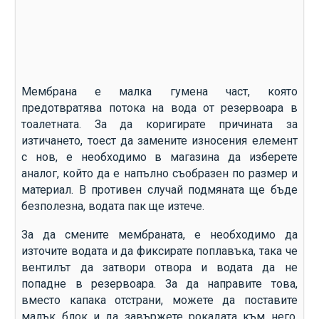
Мембрана е малка гумена част, която
предотвратява потока на вода от резервоара в
тоалетната. За да коригирате причината за
изтичането, тоест да замените износения елемент
с нов, е необходимо в магазина да изберете
аналог, който да е напълно съобразен по размер и
материал. В противен случай подмяната ще бъде
безполезна, водата пак ще изтече.
За да смените мембраната, е необходимо да
източите водата и да фиксирате поплавъка, така че
вентилът да затвори отвора и водата да не
попадне в резервоара. За да направите това,
вместо капака отстрани, можете да поставите
малък блок и да завържете рокадата към него.