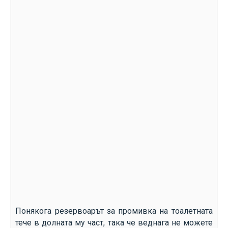
Понякога резервоарът за промивка на тоалетната
тече в долната му част, така че веднага не можете