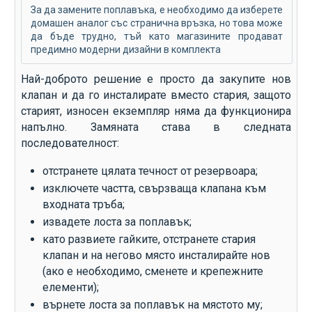
За да замените поплавъка, е необходимо да изберете
домашен аналог със странична връзка, но това може
да бъде трудно, тъй като магазините продават
предимно модерни дизайни в комплекта
Най-доброто решение е просто да закупите нов
клапан и да го инсталирате вместо стария, защото
старият, износен екземпляр няма да функционира
напълно. Замяната става в следната
последователност:
отстранете цялата течност от резервоара;
изключете частта, свързваща клапана към
входната тръба;
извадете лоста за поплавък;
като развиете гайките, отстранете стария
клапан и на негово място инсталирайте нов
(ако е необходимо, сменете и крепежните
елементи);
върнете лоста за поплавък на мястото му;