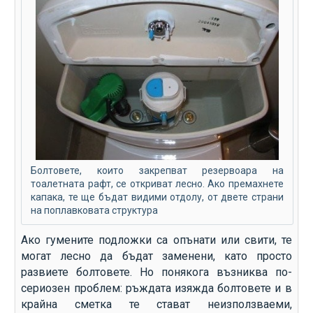
Болтовете, които закрепват резервоара на
тоалетната рафт, се откриват лесно. Ако премахнете
капака, те ще бъдат видими отдолу, от двете страни
на поплавковата структура
Ако гумените подложки са опънати или свити, те
могат лесно да бъдат заменени, като просто
развиете болтовете. Но понякога възниква по-
сериозен проблем: ръждата изяжда болтовете и в
крайна сметка те стават неизползваеми,