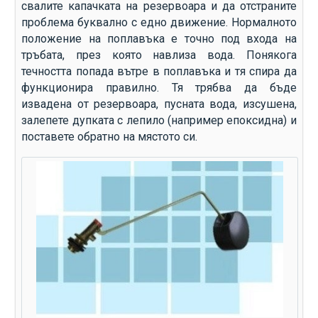
свалите капачката на резервоара и да отстраните
проблема буквално с едно движение. Нормалното
положение на поплавъка е точно под входа на
тръбата, през която навлиза вода. Понякога
течността попада вътре в поплавъка и тя спира да
функционира правилно. Тя трябва да бъде
извадена от резервоара, пусната вода, изсушена,
залепете дупката с лепило (например епоксидна) и
поставете обратно на мястото си.