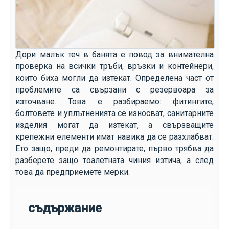
Дори малък теч в банята е повод за внимателна
проверка на всички тръби, връзки и контейнери,
които биха могли да изтекат. Определена част от
проблемите са свързани с резервоара за
източване. Това е разбираемо: фитингите,
болтовете и уплътненията се износват, санитарните
изделия могат да изтекат, а свързващите
крепежни елементи имат навика да се разхлабват.
Ето защо, преди да ремонтирате, първо трябва да
разберете защо тоалетната чиния изтича, а след
това да предприемете мерки.
съдържание