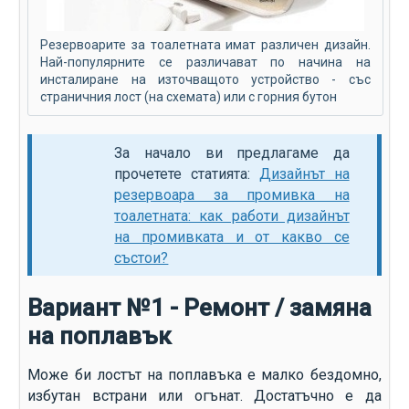
Резервоарите за тоалетната имат различен дизайн.
Най-популярните се различават по начина на
инсталиране на източващото устройство - със
страничния лост (на схемата) или с горния бутон
За начало ви предлагаме да
прочетете статията:
Дизайнът на
резервоара за промивка на
тоалетната: как работи дизайнът
на промивката и от какво се
състои?
Вариант №1 - Ремонт / замяна
на поплавък
Може би лостът на поплавъка е малко бездомно,
избутан встрани или огънат. Достатъчно е да