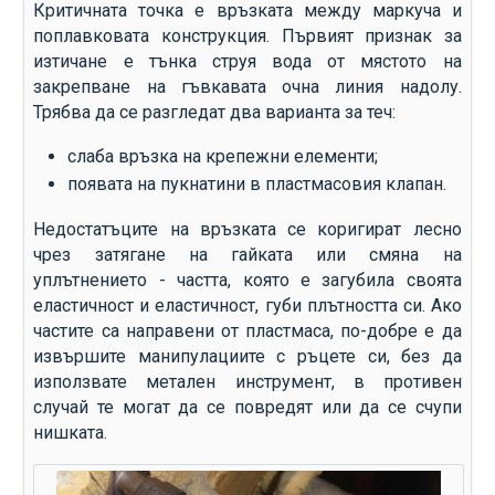
Критичната точка е връзката между маркуча и
поплавковата конструкция. Първият признак за
изтичане е тънка струя вода от мястото на
закрепване на гъвкавата очна линия надолу.
Трябва да се разгледат два варианта за теч:
слаба връзка на крепежни елементи;
появата на пукнатини в пластмасовия клапан.
Недостатъците на връзката се коригират лесно
чрез затягане на гайката или смяна на
уплътнението - частта, която е загубила своята
еластичност и еластичност, губи плътността си. Ако
частите са направени от пластмаса, по-добре е да
извършите манипулациите с ръцете си, без да
използвате метален инструмент, в противен
случай те могат да се повредят или да се счупи
нишката.