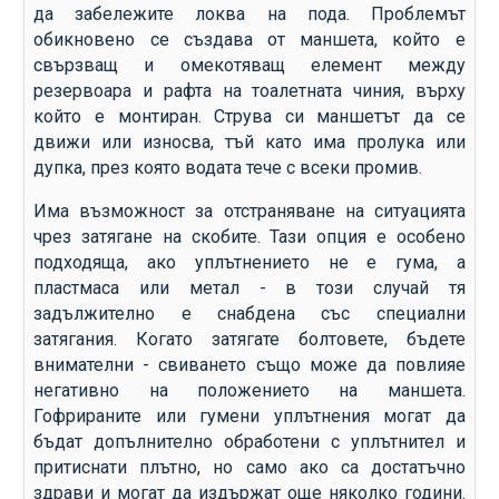
да забележите локва на пода. Проблемът
обикновено се създава от маншета, който е
свързващ и омекотяващ елемент между
резервоара и рафта на тоалетната чиния, върху
който е монтиран. Струва си маншетът да се
движи или износва, тъй като има пролука или
дупка, през която водата тече с всеки промив.
Има възможност за отстраняване на ситуацията
чрез затягане на скобите. Тази опция е особено
подходяща, ако уплътнението не е гума, а
пластмаса или метал - в този случай тя
задължително е снабдена със специални
затягания. Когато затягате болтовете, бъдете
внимателни - свиването също може да повлияе
негативно на положението на маншета.
Гофрираните или гумени уплътнения могат да
бъдат допълнително обработени с уплътнител и
притиснати плътно, но само ако са достатъчно
здрави и могат да издържат още няколко години.