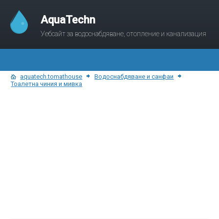
AquaTechn
Уебсайт за водоснабдяване, отопление и канализация
aquatech.tomathouse
Водоснабдяване и санфаи
Тоалетна чиния и мивка