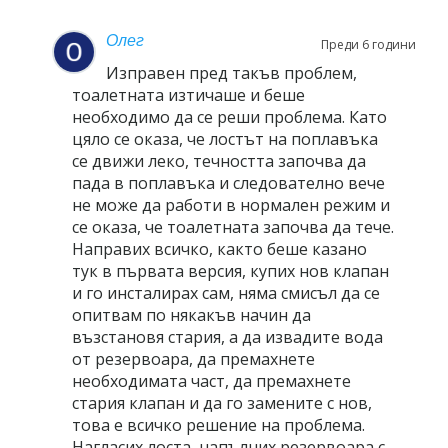
Олег
Преди 6 години
Изправен пред такъв проблем,
тоалетната изтичаше и беше
необходимо да се реши проблема. Като
цяло се оказа, че лостът на поплавъка
се движи леко, течността започва да
пада в поплавъка и следователно вече
не може да работи в нормален режим и
се оказа, че тоалетната започва да тече.
Направих всичко, както беше казано
тук в първата версия, купих нов клапан
и го инсталирах сам, няма смисъл да се
опитвам по някакъв начин да
възстановя стария, а да извадите вода
от резервоара, да премахнете
необходимата част, да премахнете
стария клапан и да го замените с нов,
това е всичко решение на проблема.
Нагласих лоста, напълних резервоара с