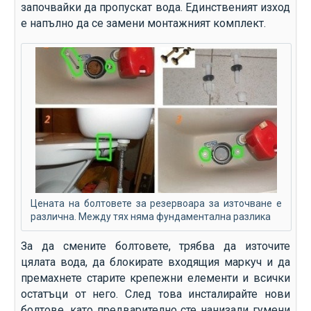
започвайки да пропускат вода. Единственият изход
е напълно да се замени монтажният комплект.
Цената на болтовете за резервоара за източване е
различна. Между тях няма фундаментална разлика
За да смените болтовете, трябва да източите
цялата вода, да блокирате входящия маркуч и да
премахнете старите крепежни елементи и всички
остатъци от него. След това инсталирайте нови
болтове, като предварително сте нанизали гумени