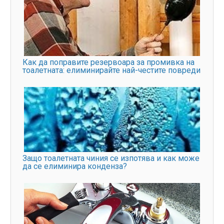
Как да поправите резервоара за промивка на
тоалетната: елиминирайте най-честите повреди
Защо тоалетната чиния се изпотява и как може
да се елиминира конденза?