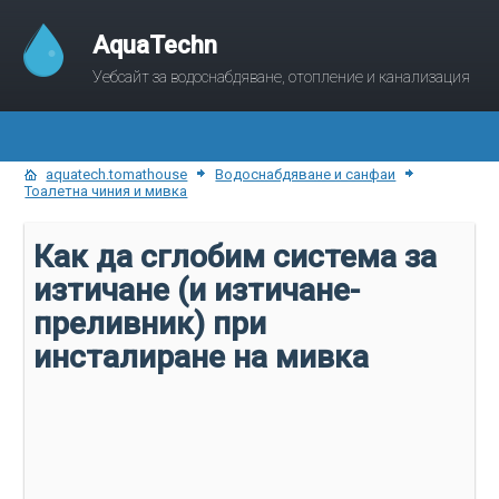
AquaTechn
Уебсайт за водоснабдяване, отопление и канализация
aquatech.tomathouse
Водоснабдяване и санфаи
Тоалетна чиния и мивка
Как да сглобим система за
изтичане (и изтичане-
преливник) при
инсталиране на мивка