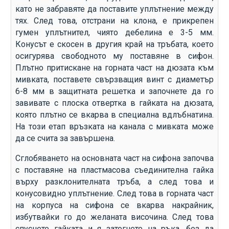
като не забравяте да поставите уплътнение между
тях. След това, отстрани на клона, е прикрепен
гумен уплътнител, чиято дебелина е 3-5 мм.
Конусът е скосен в другия край на тръбата, което
осигурява свободното му поставяне в сифон.
Плътно притискане на горната част на дюзата към
мивката, поставете свързващия винт с диаметър
6-8 мм в защитната решетка и започнете да го
завивате с плоска отвертка в гайката на дюзата,
която плътно се вкарва в специална вдлъбнатина.
На този етап връзката на канала с мивката може
да се счита за завършена.
Сглобяването на основната част на сифона започва
с поставяне на пластмасова съединителна гайка
върху разклонителната тръба, а след това и
конусовидно уплътнение. След това в горната част
на корпуса на сифона се вкарва накрайник,
избутвайки го до желаната височина. След това
спуснете гайката и я затегнете на ръка, без да