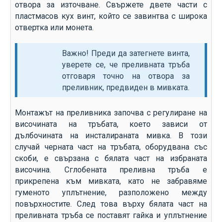
отвора за източване. Свържете двете части с
пластмасов кух винт, който се завинтва с широка
отвертка или монета.
Важно! Преди да затегнете винта,
уверете се, че преливната тръба
отговаря точно на отвора за
преливник, предвиден в мивката.
Монтажът на преливника започва с регулиране на
височината на тръбата, което зависи от
дълбочината на инсталираната мивка. В този
случай черната част на тръбата, оборудвана със
скоби, е свързана с бялата част на избраната
височина. Сглобената преливна тръба е
прикрепена към мивката, като не забравяме
гуменото уплътнение, разположено между
повърхностите. След това върху бялата част на
преливната тръба се поставят гайка и уплътнение