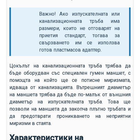
Важно! Ако изпускателната или
канализационната тръба има
размери, които не отговарят на
приетия стандарт, тогава за
свързването им се използва
готов пластмасов адаптер.
Цокълът на канализационната тръба трябва да
бъде оборудван със специален гумен маншет, с
помощта на който ще се потисне миризмата,
идваща от канализацията. Вътрешният диаметър
на маншета трябва да бъде по-малък от външния
диаметър на изпускателната тръба. Това ще
позволи на маншета да закопча плътно тръбата и
да предотврати проникването на неприятни
миризми в стаята.
Характеристики на