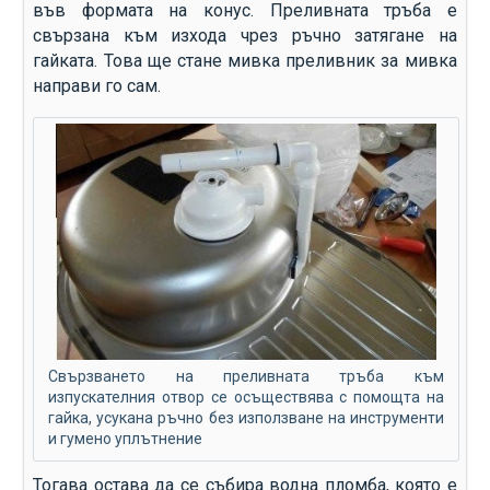
във формата на конус. Преливната тръба е
свързана към изхода чрез ръчно затягане на
гайката.
Това ще стане
мивка преливник за мивка
направи го сам.
Свързването на преливната тръба към
изпускателния отвор се осъществява с помощта на
гайка, усукана ръчно без използване на инструменти
и гумено уплътнение
Тогава остава да се събира водна пломба, която е