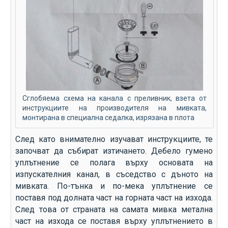
Сглобяема схема на канала с преливник, взета от
инструкциите на производителя на мивката,
монтирана в специална седалка, изрязана в плота
След като внимателно изучават инструкциите, те
започват да събират изтичането. Дебело гумено
уплътнение се полага върху основата на
изпускателния канал, в съседство с дъното на
мивката. По-тънка и по-мека уплътнение се
поставя под долната част на горната част на изхода.
След това от страната на самата мивка метална
част на изхода се поставя върху уплътнението в