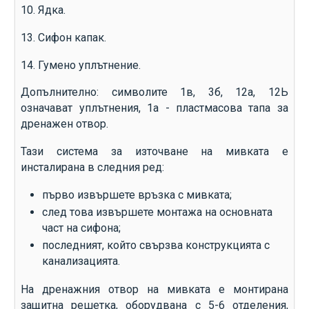
10. Ядка.
13. Сифон капак.
14. Гумено уплътнение.
Допълнително: символите 1в, 3б, 12а, 12Ь
означават уплътнения, 1а - пластмасова тапа за
дренажен отвор.
Тази система за източване на мивката е
инсталирана в следния ред:
първо извършете връзка с мивката;
след това извършете монтажа на основната
част на сифона;
последният, който свързва конструкцията с
канализацията.
На дренажния отвор на мивката е монтирана
защитна решетка, оборудвана с 5-6 отделения,