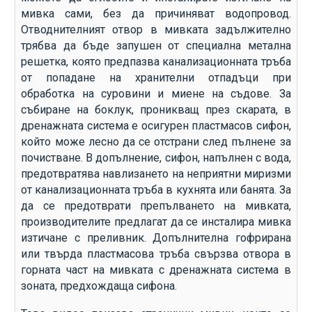
мивка
сами, без да причиняват водопровод.
Отводнителният отвор в мивката задължително
трябва да бъде запушен от специална метална
решетка, която предпазва канализационната тръба
от попадане на хранителни отпадъци при
обработка на суровини и миене на съдове. За
събиране на боклук, проникващ през скарата, в
дренажната система е осигурен пластмасов сифон,
който може лесно да се отстрани след пълнене за
почистване. В допълнение, сифон, напълнен с вода,
предотвратява навлизането на неприятни миризми
от канализационната тръба в кухнята или банята. За
да се предотврати препълването на мивката,
производителите предлагат да се инсталира
мивка
изтичане с преливник. Допълнителна гофрирана
или твърда пластмасова тръба свързва отвора в
горната част на мивката с дренажната система в
зоната, предхождаща сифона.