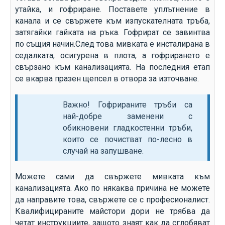
утайка, и гофриране. Поставете уплътнение в
канала и се свържете към изпускателната тръба,
затягайки гайката на ръка. Гофрират се завинтва
по същия начин.След това мивката е инсталирана в
седалката, осигурена в плота, а гофрирането е
свързано към канализацията. На последния етап
се вкарва празен щепсел в отвора за източване.
Важно! Гофрираните тръби са
най-добре заменени с
обикновени гладкостенни тръби,
които се почистват по-лесно в
случай на запушване.
Можете сами да свържете мивката към
канализацията. Ако по някаква причина не можете
да направите това, свържете се с професионалист.
Квалифицираните майстори дори не трябва да
четат инструкциите, защото знаят как да сглобяват