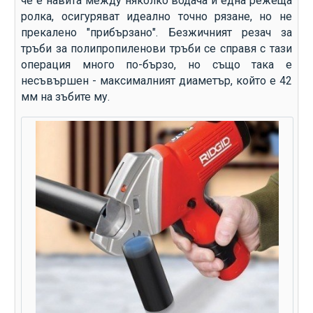
че е навита между няколко водача и една режеща
ролка, осигуряват идеално точно рязане, но не
прекалено "прибързано". Безжичният резач за
тръби за полипропиленови тръби се справя с тази
операция много по-бързо, но също така е
несъвършен - максималният диаметър, който е 42
мм на зъбите му.