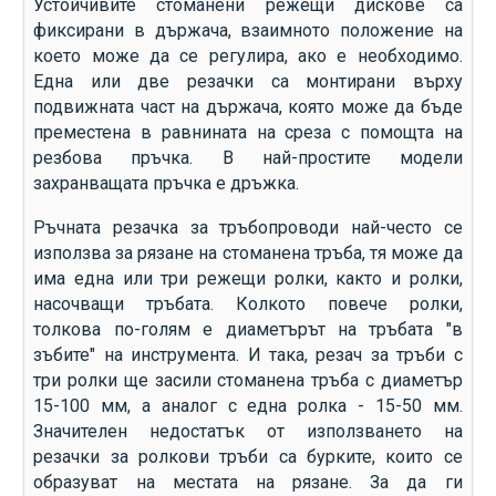
Устойчивите стоманени режещи дискове са
фиксирани в държача, взаимното положение на
което може да се регулира, ако е необходимо.
Една или две резачки са монтирани върху
подвижната част на държача, която може да бъде
преместена в равнината на среза с помощта на
резбова пръчка. В най-простите модели
захранващата пръчка е дръжка.
Ръчната резачка за тръбопроводи най-често се
използва за рязане на стоманена тръба, тя може да
има една или три режещи ролки, както и ролки,
насочващи тръбата. Колкото повече ролки,
толкова по-голям е диаметърът на тръбата "в
зъбите" на инструмента. И така, резач за тръби с
три ролки ще засили стоманена тръба с диаметър
15-100 мм, а аналог с една ролка - 15-50 мм.
Значителен недостатък от използването на
резачки за ролкови тръби са бурките, които се
образуват на местата на рязане. За да ги