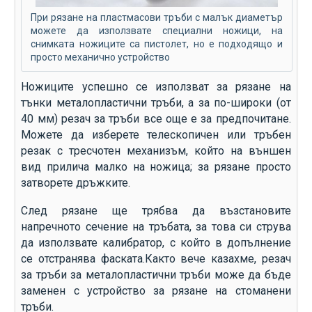
При рязане на пластмасови тръби с малък диаметър
можете да използвате специални ножици, на
снимката ножиците са пистолет, но е подходящо и
просто механично устройство
Ножиците успешно се използват за рязане на
тънки металопластични тръби, а за по-широки (от
40 мм) резач за тръби все още е за предпочитане.
Можете да изберете телескопичен или тръбен
резак с тресчотен механизъм, който на външен
вид прилича малко на ножица; за рязане просто
затворете дръжките.
След рязане ще трябва да възстановите
напречното сечение на тръбата, за това си струва
да използвате калибратор, с който в допълнение
се отстранява фаската.Както вече казахме, резач
за тръби за металопластични тръби може да бъде
заменен с устройство за рязане на стоманени
тръби.