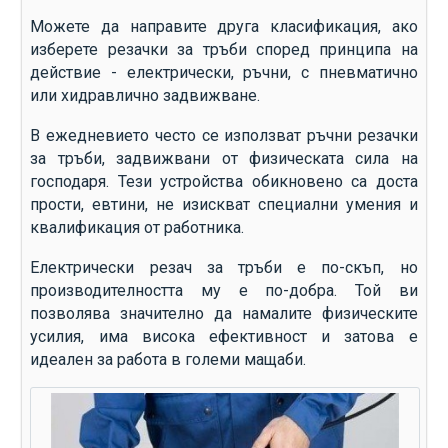
Можете да направите друга класификация, ако
изберете резачки за тръби според принципа на
действие - електрически, ръчни, с пневматично
или хидравлично задвижване.
В ежедневието често се използват ръчни резачки
за тръби, задвижвани от физическата сила на
господаря. Тези устройства обикновено са доста
прости, евтини, не изискват специални умения и
квалификация от работника.
Електрически резач за тръби е по-скъп, но
производителността му е по-добра. Той ви
позволява значително да намалите физическите
усилия, има висока ефективност и затова е
идеален за работа в големи мащаби.