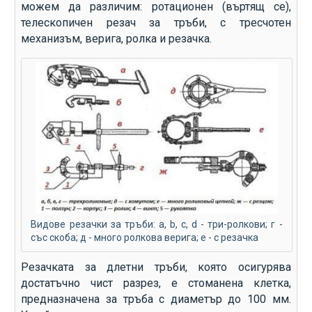
можем да различим: ротационен (въртящ се),
телескопичен резач за тръби, с тресчотен
механизъм, верига, ролка и резачка.
Видове резачки за тръби: a, b, c, d - три-ролкови; г -
със скоба; д - много ролкова верига; е - с резачка
Резачката за длетни тръби, която осигурява
достатъчно чист разрез, е стоманена клетка,
предназначена за тръба с диаметър до 100 мм.