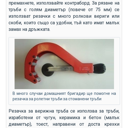
премахнете, използвайте контраборд. За рязане на
тръби с голям диаметър (повече от 75 мм) се
използват резачки с много ролкови вериги или
скоби, които също са удобни, тъй като имат малък
замах на дръжката.
В много случаи домашният бригадир ще помогне на
резачка за ролетни тръби за стоманени тръби
Резачка за верижна тръба се използва за тръби,
изработени от чугун, керамика и бетон (малък
диаметър), тоест, направени от доста крехки