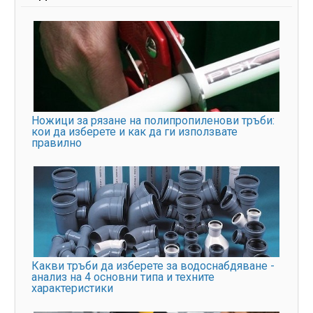
Ножици за рязане на полипропиленови тръби:
кои да изберете и как да ги използвате
правилно
Какви тръби да изберете за водоснабдяване -
анализ на 4 основни типа и техните
характеристики