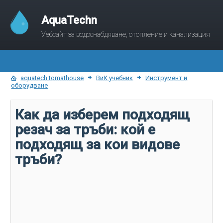
AquaTechn
Уебсайт за водоснабдяване, отопление и канализация
aquatech.tomathouse
ВиК учебник
Инструмент и
оборудване
Как да изберем подходящ
резач за тръби: кой е
подходящ за кои видове
тръби?