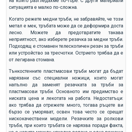
на които разгледахме по-горе. С други материали
ситуацията е малко по-сложна.
Когато режете медни тръби, не забравяйте, че този
метал е мек, тръбата може да се деформира доста
лесно. Можете да предотвратите такава
неприятност, ако изберете резачка за медни тръби.
Подходящ е стоманен телескопичен резач за тръби
или устройство за тресчотки. Острието трябва да е
от легирана стомана.
Тънкостенните пластмасови тръби могат да бъдат
нарязани със специални ножици, които могат
напълно да заменят резачката за тръби за
пластмасови тръби. Основното им предимство е
ниската цена и лекотата на работа. Недостатъци:
ако трябва да отрежете много, тогава ръцете ви
бързо се уморяват, освен това често се срещат
нискокачествени модели. Резачките за ролкови
тръби, при които тръбата се нарязва поради факта,