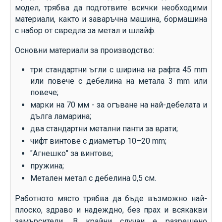
модел, трябва да подготвите всички необходими
материали, както и заваръчна машина, бормашина
с набор от свредла за метал и шлайф.
Основни материали за производство:
три стандартни ъгли с ширина на рафта 45 mm
или повече с дебелина на метала 3 mm или
повече;
марки на 70 мм - за огъване на най-дебелата и
дълга ламарина;
два стандартни метални панти за врати;
чифт винтове с диаметър 10–20 mm;
"Агнешко" за винтове;
пружина;
Метален метал с дебелина 0,5 см.
Работното място трябва да бъде възможно най-
плоско, здраво и надеждно, без прах и всякакви
замърсители. В крайни случаи е разрешено