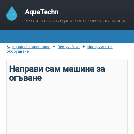
AquaTechn
Уебсайт за водоснабдяване, отопление и канализация
aquatech.tomathouse
ВиК учебник
Инструмент и
оборудване
Направи сам машина за
огъване