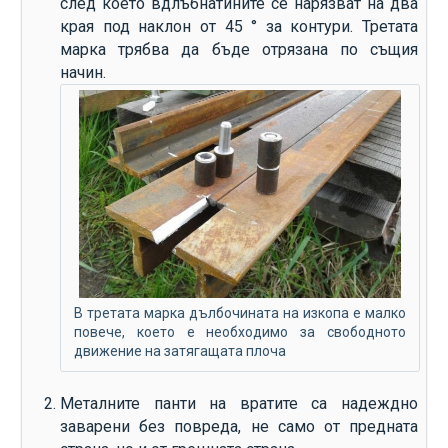
след което вдлъбнатините се нарязват на два
края под наклон от 45 ° за контури. Третата
марка трябва да бъде отрязана по същия
начин.
В третата марка дълбочината на изкопа е малко
повече, което е необходимо за свободното
движение на затягащата плоча
Металните панти на вратите са надеждно
заварени без повреда, не само от предната