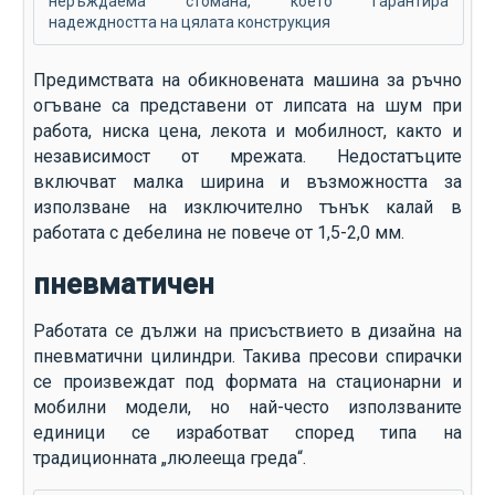
неръждаема стомана, което гарантира
надеждността на цялата конструкция
Предимствата на обикновената машина за ръчно
огъване са представени от липсата на шум при
работа, ниска цена, лекота и мобилност, както и
независимост от мрежата. Недостатъците
включват малка ширина и възможността за
използване на изключително тънък калай в
работата с дебелина не повече от 1,5-2,0 мм.
пневматичен
Работата се дължи на присъствието в дизайна на
пневматични цилиндри. Такива пресови спирачки
се произвеждат под формата на стационарни и
мобилни модели, но най-често използваните
единици се изработват според типа на
традиционната „люлееща греда“.