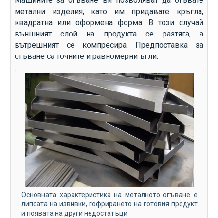
Машините за огъване ви позволяват да огъвате
метални изделия, като им придавате кръгла,
квадратна или оформена форма. В този случай
външният слой на продукта се разтяга, а
вътрешният се компресира. Предпоставка за
огъване са точните и равномерни ъгли.
Основната характеристика на металното огъване е
липсата на извивки, гофрирането на готовия продукт
и появата на други недостатъци