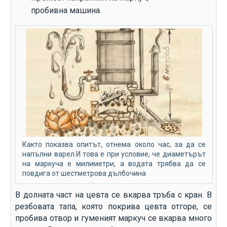
пробивна машина.
Както показва опитът, отнема около час, за да се
напълни варел.И това е при условие, че диаметърът
на маркуча е милиметри, а водата трябва да се
повдига от шестметрова дълбочина
В долната част на цевта се вкарва тръба с кран. В
резбовата тапа, която покрива цевта отгоре, се
пробива отвор и гуменият маркуч се вкарва много