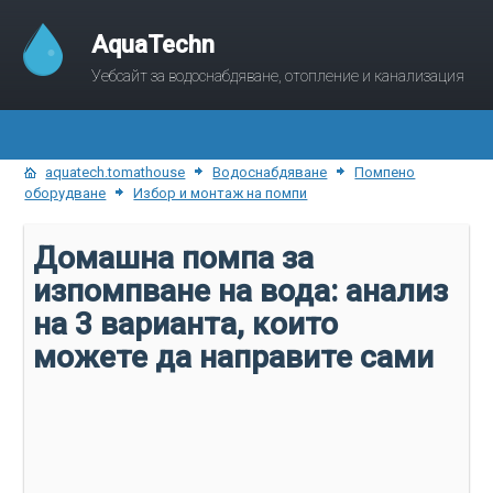
AquaTechn
Уебсайт за водоснабдяване, отопление и канализация
aquatech.tomathouse
Водоснабдяване
Помпено
оборудване
Избор и монтаж на помпи
Домашна помпа за
изпомпване на вода: анализ
на 3 варианта, които
можете да направите сами