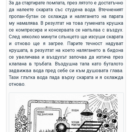
За да стартирате помпата, през лятото е достатъчно
да налеете скарата със студена вода. Втечненият
пропан-бутан се охлажда и налягането на парата
му намалява. В резултат на това гумената крушка
се компресира и консервата се напълва с въздух.
След няколко минути слънцето ще изсуши скарата
и отново ще я загрее. Парите течност надуват
крушата, в резултат на което налягането в бидона
се увеличава и въздухът започва да изтича през
клапана в тръбата. Въздушна тапа като буталото
задвижва вода пред себе си към душовата глава.
Тази глътка вода пада върху скарата и я охлажда
отново.