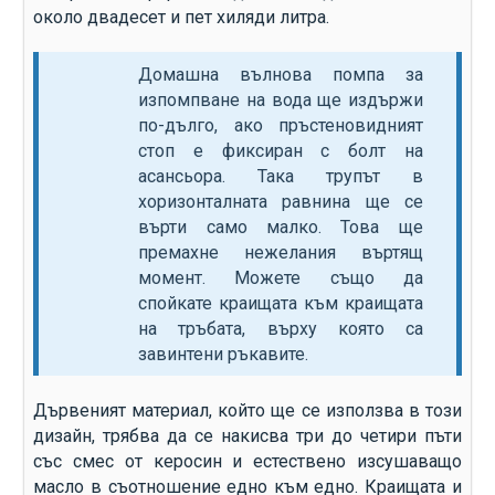
около двадесет и пет хиляди литра.
Домашна вълнова помпа за
изпомпване на вода ще издържи
по-дълго, ако пръстеновидният
стоп е фиксиран с болт на
асансьора. Така трупът в
хоризонталната равнина ще се
върти само малко. Това ще
премахне нежелания въртящ
момент. Можете също да
спойкате краищата към краищата
на тръбата, върху която са
завинтени ръкавите.
Дървеният материал, който ще се използва в този
дизайн, трябва да се накисва три до четири пъти
със смес от керосин и естествено изсушаващо
масло в съотношение едно към едно. Краищата и