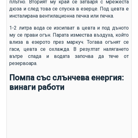
плътно. Вторият му край се затваря с мрежеста
дюза и след това се спуска в езерце. Под цевта е
инсталирана вентилационна печка или печка.
1-2 литра вода се изсипват в цевта и под дъното
му се прави огън. Парата измества въздуха, който
влиза в езерото през маркуч. Тогава огънят се
гаси, цевта се охлажда. В резултат налягането
вътре спада и водата започва да тече от
резервоара.
Помпа със слънчева енергия:
винаги работи