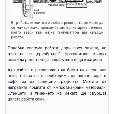
В тръбите, от които е сглобена решетката, не може да
се намери само пропан-бутан. Всяка друга течност,
която заври при ниска температура, ще свърши
работа.
Подобна система работи дори през зимата, но
цикълът се „преобръща“: мразовитият въздух
охлажда решетката, а подземната вода я загрява.
Ако сайтът е разположен на брега на езеро или
река, тогава не е необходимо да носите вода в
кофи, за да поливате градината. Можете да
направите помпата от импровизирани материали.
Слънцето и течението на реката ще свършат
цялата работа сами.