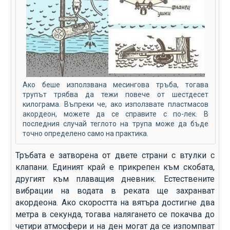
Ако беше използвана месингова тръба, тогава
трупът трябва да тежи повече от шестдесет
килограма. Въпреки че, ако използвате пластмасов
акордеон, можете да се справите с по-лек. В
последния случай теглото на трупа може да бъде
точно определено само на практика.
Тръбата е затворена от двете страни с втулки с
клапани. Единият край е прикрепен към скобата,
другият към плаващия дневник. Естествените
вибрации на водата в реката ще захранват
акордеона. Ако скоростта на вятъра достигне два
метра в секунда, тогава налягането се покачва до
четири атмосфери и на ден могат да се изпомпват