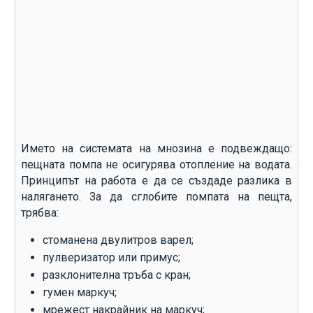
Името на системата на мнозина е подвеждащо:
пещната помпа не осигурява отопление на водата.
Принципът на работа е да се създаде разлика в
налягането. За да сглобите помпата на пещта,
трябва:
стоманена двулитров варел;
пулверизатор или примус;
разклонителна тръба с кран;
гумен маркуч;
мрежест накрайник на маркуч;