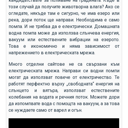
кандидатствате за поливане на градината. Къде в
този случай да получите животворна влага? Ако се
огледате, някъде там е сигурно, че има езеро или
река, дори поток ще направи. Необходима е само
помпа. И не трябва да е електрически. Домашната
водна помпа може да използва слънчева енергия,
вакуум или естествените вибрации на езерото.
Това е икономично и няма зависимост от
напрежението в електрическата мрежа.
Много отделни сайтове не са свързани към
електрическата мрежа. Направи си водни помпи
могат да използват повече от електричество. Те
работят перфектно върху „свободната“ енергия на
слънцето и вятъра, използват естествените
колебания на водата и речния поток. Можете дори
да изпомпвате вода с помощта на вакуум, а за това
се нуждаете само от варел и огън.