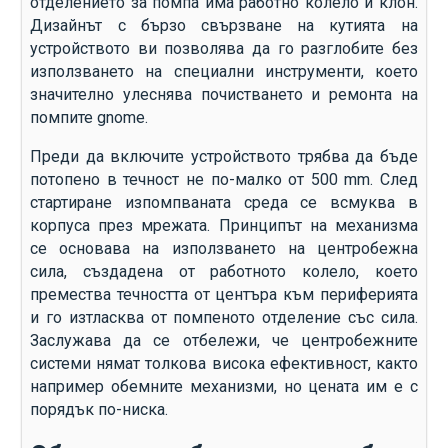
отделението за помпа има работно колело и клон.
Дизайнът с бързо свързване на кутията на
устройството ви позволява да го разглобите без
използването на специални инструменти, което
значително улеснява почистването и ремонта на
помпите gnome.
Преди да включите устройството трябва да бъде
потопено в течност не по-малко от 500 mm. След
стартиране изпомпваната среда се всмуква в
корпуса през мрежата. Принципът на механизма
се основава на използването на центробежна
сила, създадена от работното колело, което
премества течността от центъра към периферията
и го изтласква от помпеното отделение със сила.
Заслужава да се отбележи, че центробежните
системи нямат толкова висока ефективност, както
например обемните механизми, но цената им е с
порядък по-ниска.