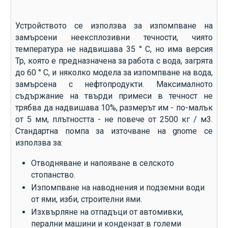
Устройството се използва за изпомпване на
замърсени неексплозивни течности, чиято
температура не надвишава 35 ° C, но има версия
Tp, която е предназначена за работа с вода, загрята
до 60 ° C, и няколко модела за изпомпване на вода,
замърсена с нефтопродукти. Максималното
съдържание на твърди примеси в течност не
трябва да надвишава 10%, размерът им - по-малък
от 5 мм, плътността - не повече от 2500 кг / м3.
Стандартна помпа за източване на gnome се
използва за:
Отводняване и напояване в селското
стопанство.
Изпомпване на наводнения и подземни води
от ями, изби, строителни ями.
Изхвърляне на отпадъци от автомивки,
перални машини и кондензат в големи