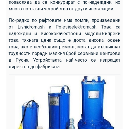
позволява да се конкурират с по-надеждни, но
много по-скъпи устройства от други инсталации.
По-рядко по рафтовете има помпи, произведени
от Livhidromash и Polesieelektromash. Това са
надеждни и висококачествени модели.Въпреки
това, тяхната цена също е доста висока, освен
това, ако е необходим ремонт, могат да възникнат
трудности поради малкия брой сервизни центрове
в Русия. Устройствата най-често се изпращат
директно до фабриката.