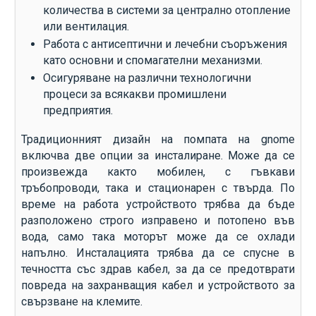
количества в системи за централно отопление
или вентилация.
Работа с антисептични и лечебни съоръжения
като основни и спомагателни механизми.
Осигуряване на различни технологични
процеси за всякакви промишлени
предприятия.
Традиционният дизайн на помпата на gnome
включва две опции за инсталиране. Може да се
произвежда както мобилен, с гъвкави
тръбопроводи, така и стационарен с твърда. По
време на работа устройството трябва да бъде
разположено строго изправено и потопено във
вода, само така моторът може да се охлади
напълно. Инсталацията трябва да се спусне в
течността със здрав кабел, за да се предотврати
повреда на захранващия кабел и устройството за
свързване на клемите.