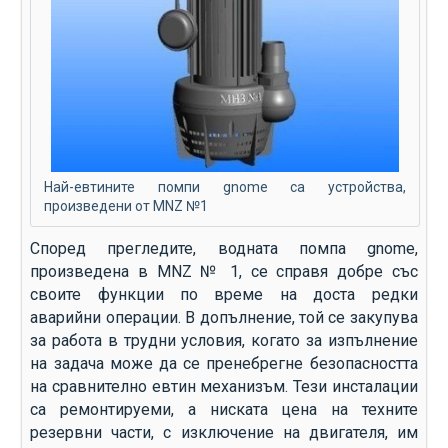
Най-евтините помпи gnome са устройства,
произведени от MNZ №1
Според прегледите, водната помпа gnome,
произведена в MNZ № 1, се справя добре със
своите функции по време на доста редки
аварийни операции. В допълнение, той се закупува
за работа в трудни условия, когато за изпълнение
на задача може да се пренебрегне безопасността
на сравнително евтин механизъм. Тези инсталации
са ремонтируеми, а ниската цена на техните
резервни части, с изключение на двигателя, им