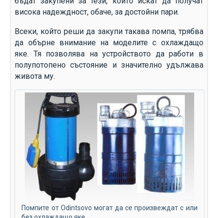
бъдат закупени за тези, които искат да получат
висока надеждност, обаче, за достойни пари.
Всеки, който реши да закупи такава помпа, трябва
да обърне внимание на моделите с охлаждащо
яке. Тя позволява на устройството да работи в
полупотопено състояние и значително удължава
живота му.
Помпите от Odintsovo могат да се произвеждат с или
без охлаждащо яке