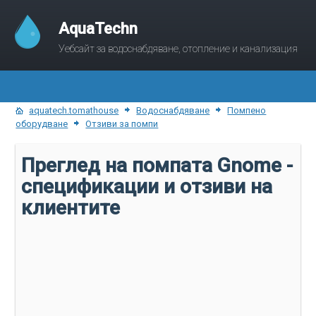
AquaTechn
Уебсайт за водоснабдяване, отопление и канализация
aquatech.tomathouse
Водоснабдяване
Помпено
оборудване
Отзиви за помпи
Преглед на помпата Gnome -
спецификации и отзиви на
клиентите