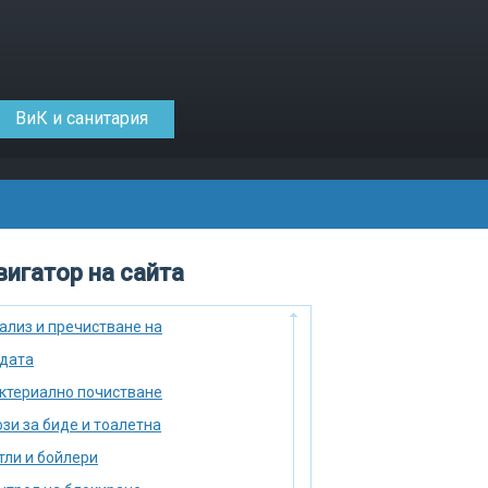
ВиК и санитария
игатор на сайта
ализ и пречистване на
дата
ктериално почистване
зи за биде и тоалетна
тли и бойлери