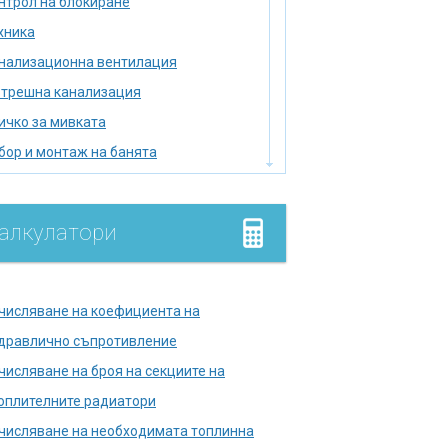
нтрол на блокиране
хника
нализационна вентилация
трешна канализация
ичко за мивката
бор и монтаж на банята
бор на нагревател
мийник
алкулатори
лище
умулатор
дромасажна вана
числяване на коефициента на
лягане на тръбопровода
дравлично съпротивление
лска тоалетна
числяване на броя на секциите на
правете печката сами
оплителните радиатори
кументи в държавни
числяване на необходимата топлинна