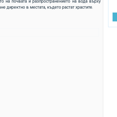
о на почвата и разпространението на вода върху
от
е директно в местата, където растат храстите.
ра
ре
до
въ
до
до
до
до
Ви
за
си
др
сл
сл