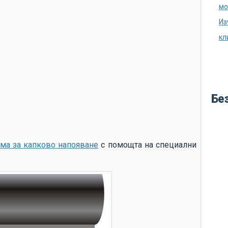
аг
мо
ду
Из
ка
кл
ка
из
во
кр
Бе
ле
бу
ме
ма за капково напояване
с помощта на специални
во
по
си
по
не