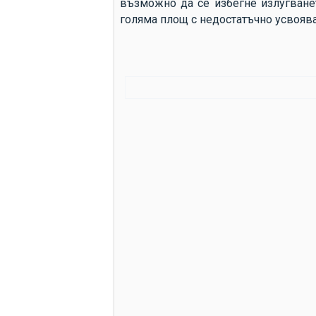
възможно да се избегне излугванет
голяма площ с недостатъчно усвояван