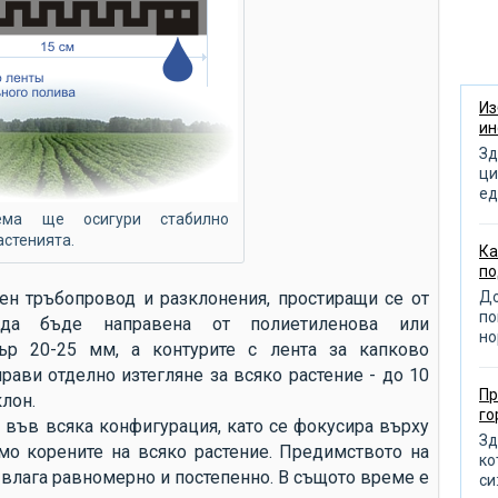
ню
кл
пр
об
Из
ин
по
Зд
от
ци
ед
от
тема ще осигури стабилно
от
астенията.
Ка
по
из
До
ен тръбопровод и разклонения, простиращи се от
по
по
да бъде направена от полиетиленова или
но
от
ър 20-25 мм, а контурите с лента за капково
пр
рави отделно изтегляне за всяко растение - до 10
Пр
клон.
д
го
 във всяка конфигурация, като се фокусира върху
по
Зд
о корените на всяко растение. Предимството на
ко
ра
с влага равномерно и постепенно. В същото време е
си: