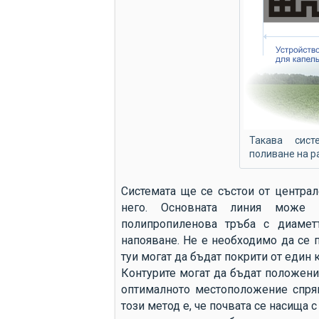
Такава сис
поливане на р
Системата ще се състои от централ
него. Основната линия може 
полипропиленова тръба с диамет
напояване. Не е необходимо да се п
туи могат да бъдат покрити от един 
Контурите могат да бъдат положени
оптималното местоположение спрям
този метод е, че почвата се насища 