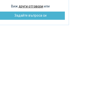
оплителни радиатори
Виж
други отговори
или
зпределение на водата
Задайте въпроса си
монт на помпата
бре и добре ремонт
зстановяване на баня
машни септични ями
машен котел
машна помпа
машен нагревател
К инструмент
варъчни работи
стема за подово отопление
енажна яма и канализация
ънчеви панели
ънчев колектор