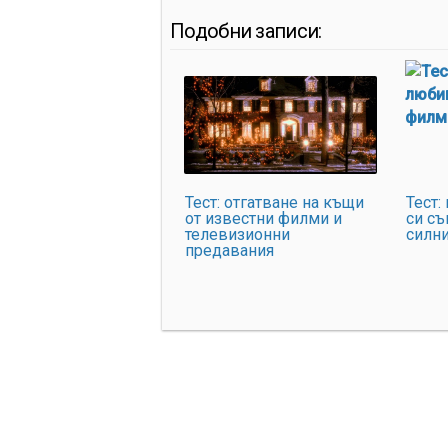
Подобни записи:
Тест: отгатване на къщи
Тест:
от известни филми и
си съ
телевизионни
силн
предавания