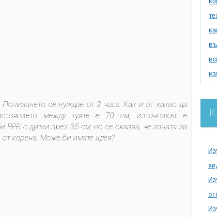
ко
те
ка
въ
вс
из
из
по
 Поливането се нуждае от 2 часа. Как и от какво да
К
зстоянието между туите е 70 см, източникът е
се
 PPR с дупки през 35 см, но се оказва, че зоната за
ак
 от корена. Може би имате идея?
хи
Из
на
хи
се
Из
на
от
до
Из