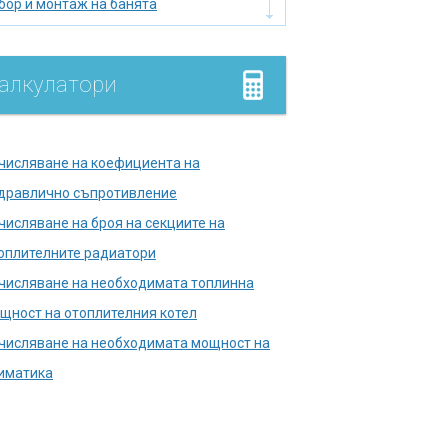
бор и монтаж на банята
бор на нагревател
мийник
алкулатори
лище
умулатор
дромасажна вана
числяване на коефициента на
лягане на тръбопровода
дравлично съпротивление
лска тоалетна
числяване на броя на секциите на
правете печката сами
оплителните радиатори
кументи в държавни
числяване на необходимата топлинна
енции
щност на отоплителния котел
ш кабина
числяване на необходимата мощност на
мини и печки
иматика
нализационни кладенци
копаване на кладенец за