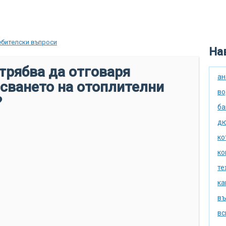
ебителски въпроси
Нав
трябва да отговаря
ан
исването на отоплителни
во
?
ба
дю
ко
ко
те
ка
въ
вс