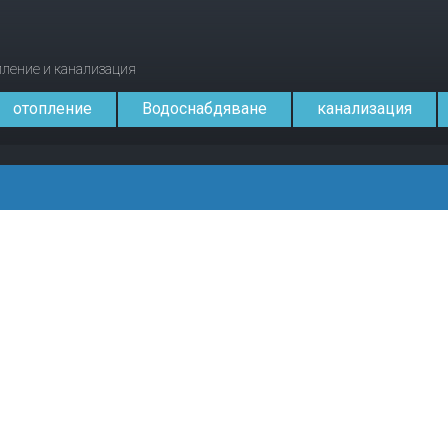
опление и канализация
отопление
Водоснабдяване
канализация