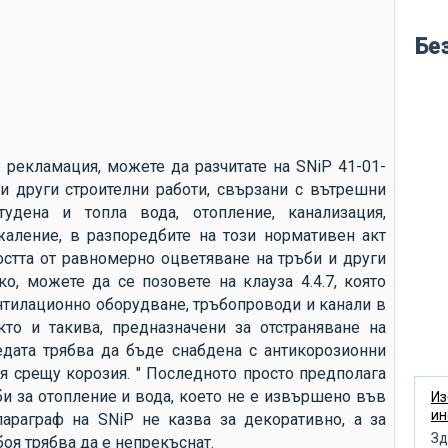
во
кр
Бе
ле
бу
ме
во
е рекламация, можете да разчитате на SNiP 41-01-
по
 и други строителни работи, свързани с вътрешни
тудена и топла вода, отопление, канализация,
си
жаление, в разпоредбите на този нормативен акт
по
стта от равномерно оцветяване на тръби и други
не
о, можете да се позовете на клауза 4.4.7, която
ентилационно оборудване, тръбопроводи и канали в
ню
то и такива, предназначени за отстраняване на
кл
дата трябва да бъде снабдена с антикорозионни
пр
я срещу корозия. " Последното просто предполага
и за отопление и вода, което не е извършено във
об
Из
ин
параграф на SNiP не казва за декоративно, а за
по
Зд
боя трябва да е непрекъснат.