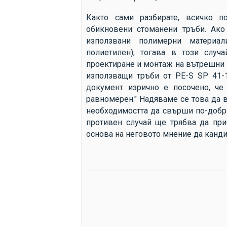
Както сами разбирате, всичко п
обикновени стоманени тръби. Ак
използвани полимерни материал
полиетилен), тогава в този слу
проектиране и монтаж на вътрешни 
използващи тръби от PE-S SP 41-10
документ изрично е посочено, че
равномерен." Надяваме се това да 
необходимостта да свърши по-добра
противен случай ще трябва да при
основа на неговото мнение да канди