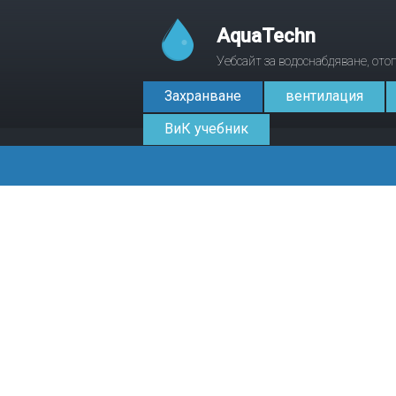
AquaTechn
Уебсайт за водоснабдяване, от
Захранване
вентилация
ВиК учебник