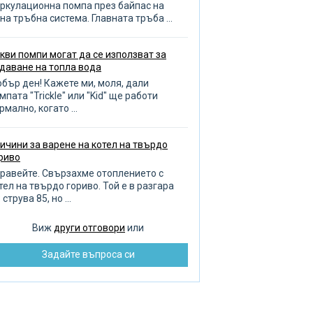
зиви за помпа
ркулационна помпа през байпас на
на тръбна система. Главната тръба ...
оплителни кръгове
опление на баня и гараж
кви помпи могат да се използват за
даване на топла вода
бор на отоплителен котел
бър ден! Кажете ми, моля, дали
ливане на градината
мпата "Trickle" или "Kid" ще работи
рмално, когато ...
оплена кърпа
авила за избор на тръби
ичини за варене на котел на твърдо
ренаж
риво
чистване на тръби
равейте. Свързахме отоплението с
тел на твърдо гориво. Той е в разгара
бота с тръбопровода
 струва 85, но ...
оплителни радиатори
Виж
други отговори
или
зпределение на водата
Задайте въпроса си
монт на помпата
бре и добре ремонт
зстановяване на баня