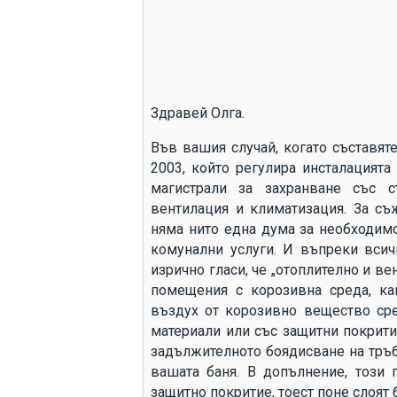
Здравей Олга.
Във вашия случай, когато съставят
2003, който регулира инсталацията
магистрали за захранване със с
вентилация и климатизация. За съ
няма нито една дума за необходимо
комунални услуги. И въпреки всичк
изрично гласи, че „отоплително и в
помещения с корозивна среда, как
въздух от корозивно вещество сре
материали или със защитни покрити
задължителното боядисване на тръб
вашата баня. В допълнение, този 
защитно покритие, тоест поне слоят 