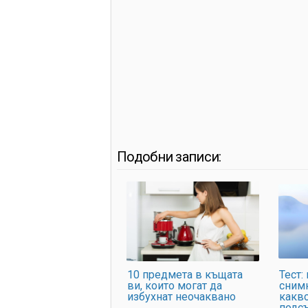
Подобни записи:
10 предмета в къщата
Тест:
ви, които могат да
снимк
избухнат неочаквано
какв
подс