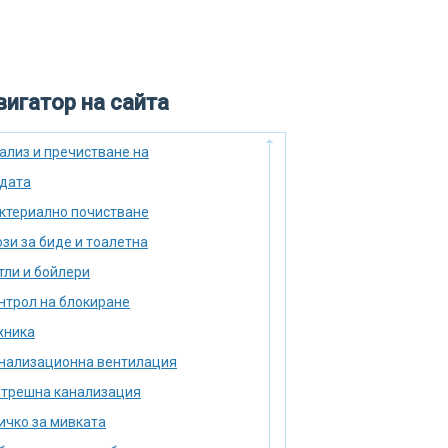
игатор на сайта
ализ и пречистване на
дата
ктериално почистване
зи за биде и тоалетна
тли и бойлери
нтрол на блокиране
хника
нализационна вентилация
трешна канализация
ичко за мивката