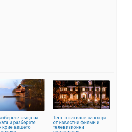
до
до
до
до
Ви
за
си
др
сл
сл
ср
ко
те
 изберете къща на
Тест: отгатване на къщи
ан
ата и разберете
от известни филми и
из
о крие вашето
телевизионни
ъзнание
предавания