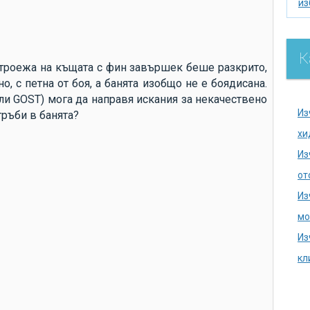
из
из
по
К
се
строежа на къщата с фин завършек беше разкрито,
о, с петна от боя, а банята изобщо не е боядисана.
ак
ли GOST) мога да направя искания за некачествено
хи
Из
тръби в банята?
на
хи
се
Из
на
от
до
Из
аг
мо
ду
Из
ка
кл
ка
из