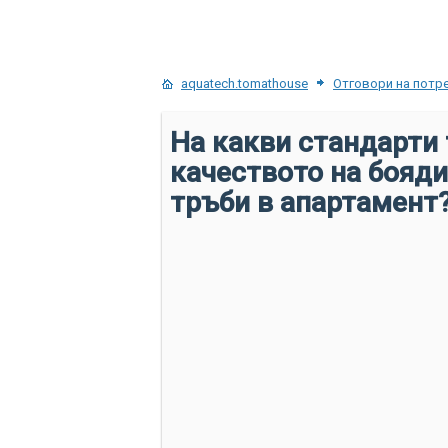
aquatech.tomathouse
Отговори на потр
На какви стандарти 
качеството на бояд
тръби в апартамент