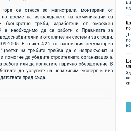
от
ци
ед
о-горе се отнася за магистрали, монтирани от
от
о по време на изграждането на комуникации са
от
Ка
и (конкретно тръби, изработени от омрежен
по
из
чай е необходимо да се работи с Правилата за
До
водоснабдителни и отоплителни системи за сгради,
по
по
9-2005. В точка 4.2.2 от настоящия регулаторен
но
от
 "цветът на тръбите трябва да е непрекъснат и
пр
ви помогне да убедите строителната организация в
Пр
 работа или да изплатите парично обезщетение. В
д
го
бягвате до услугите на независим експерт и въз
по
Зд
датствате пред съда.
ко
ра
си:
от
ра
ре
до
въ