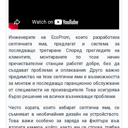
Инженерите на EcoProm, които разработиха
септичната яма, предлагат и система за
последващо третиране. Според прегледите на
клиентите, монтираните по този начин
пречиствателни станции работят добре, без да
създават проблеми и оплаквания. Друго важно
предимство на тези септични ями е възможността
за монтаж и последващо гаранционно обслужване
от специалисти на производителя. Това осигурява
бързо решение на всички възникващи проблеми.
Често хората, които избират септична яма, се
съмняват в необичайния дизайн на устройството.
Това важи особено за заряда на филтъра във
втората камера, който, както им се струва, трябва