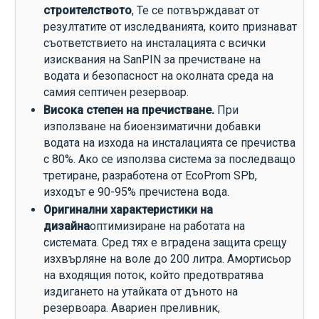
строителството
, Те се потвърждават от
резултатите от изследванията, които признават
съответствието на инсталацията с всички
изисквания на SanPIN за пречистване на
водата и безопасност на околната среда на
самия септичен резервоар.
Висока степен на пречистване.
При
използване на биоензиматични добавки
водата на изхода на инсталацията се пречиства
с 80%. Ако се използва система за последващо
третиране, разработена от EcoProm SPb,
изходът е 90-95% пречистена вода.
Оригинални характеристики на
дизайна
оптимизиране на работата на
системата. Сред тях е вградена защита срещу
изхвърляне на воле до 200 литра. Амортисьор
на входящия поток, който предотвратява
издигането на утайката от дъното на
резервоара. Авариен преливник,