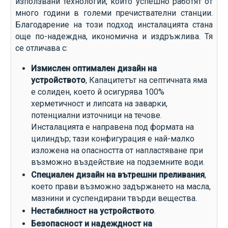
използвани технологии, които успешно работят от
много години в големи пречиствателни станции.
Благодарение на този подход инсталацията стана
още по-надеждна, икономична и издръжлива. Тя
се отличава с:
Измислен оптимален дизайн на
устройството
, Капацитетът на септичната яма
е солиден, което й осигурява 100%
херметичност и липсата на заварки,
потенциални източници на течове.
Инсталацията е направена под формата на
цилиндър; тази конфигурация е най-малко
изложена на опасността от напластяване при
възможно въздействие на подземните води.
Специален дизайн на вътрешни преливания
,
което прави възможно задържането на масла,
мазнини и суспендирани твърди вещества.
Нестабилност на устройството
.
Безопасност и надеждност на