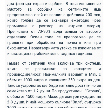
два филтъра: екран и сорбция. В това изпълнение
мястото за сорбция на септичната яма
представлява слой от зеолит с дебелина 200 mm,
който трябва да се активира ежегодно чрез
промиване с разтвор на натриев хлорид.
Пречистена от 70-80% вода излиза от второто
отделение. Освен това се препоръчва да се
прилагат при обработка на почвата или при
биофилтри. Неразтворимата утайка се изпомпва от
инсталацията приблизително веднъж годишно.
Гамата от септични ями включва три системи,
които се различават по капацитет и
производителност. Най-малкият вариант е Mini, с
обем от 1000 литра и капацитет 250 литра на ден.
Такова устройство ще бъде напълно достатъчно за
семейство от 1-2 души. По-продуктивен - "Страна",
с обем от 1500 литра. Може да осигури нуждите на
2-3 души. И най-мощното кълнове "Вила", съдържа
3000 литра отпадни води, този обем е подходящ за