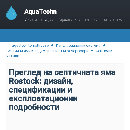
AquaTechn
Уебсайт за водоснабдяване, отопление и канализация
aquatech.tomathouse
Канализационни системи
Септични ями и седиментационни резервоари
Септични
отзиви
Преглед на септичната яма
Rostock: дизайн,
спецификации и
експлоатационни
подробности