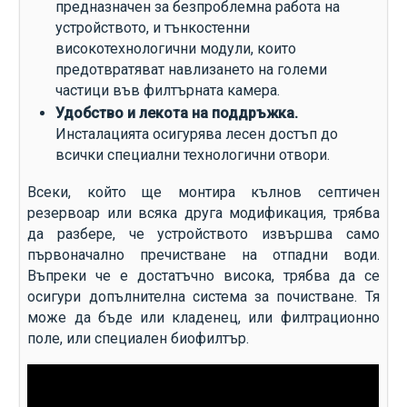
предназначен за безпроблемна работа на
устройството, и тънкостенни
високотехнологични модули, които
предотвратяват навлизането на големи
частици във филтърната камера.
Удобство и лекота на поддръжка.
Инсталацията осигурява лесен достъп до
всички специални технологични отвори.
Всеки, който ще монтира кълнов септичен
резервоар или всяка друга модификация, трябва
да разбере, че устройството извършва само
първоначално пречистване на отпадни води.
Въпреки че е достатъчно висока, трябва да се
осигури допълнителна система за почистване. Тя
може да бъде или кладенец, или филтрационно
поле, или специален биофилтър.