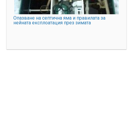
Опазване на септична яма и правилата за
нейната експлоатация през зимата