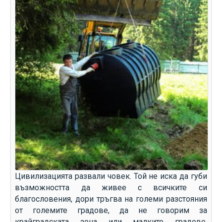
Цивилизацията развали човек. Той не иска да губи
възможността да живее с всичките си
благословения, дори тръгва на големи разстояния
от големите градове, да не говорим за
крайградската зона или малките градове.