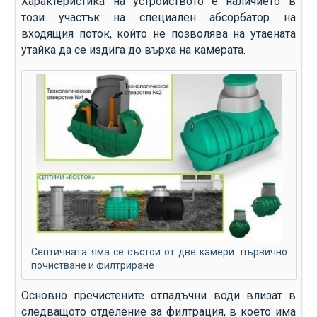
Характеристика на устройството е наличието в
този участък на специален абсорбатор на
входящия поток, който не позволява на утаената
утайка да се издига до върха на камерата.
Септичната яма се състои от две камери: първично
почистване и филтриране
Основно пречистените отпадъчни води влизат в
следващото отделение за филтрация, в което има