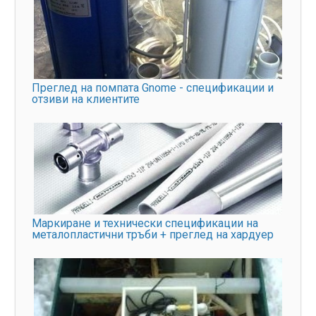
Преглед на помпата Gnome - спецификации и
отзиви на клиентите
Маркиране и технически спецификации на
металопластични тръби + преглед на хардуер