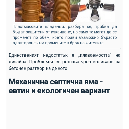
Пластмасовите кладенци, разбира се, трябва да
бъдат защитени от изкачване, но само те могат да се
променят по обем, което прави възможно бързото
адаптиране към промените в броя на жителите
Единственият недостатък е „плаваемостта“ на
дизайна. Проблемът се решава чрез изливане на
бетонен разтвор на дъното.
Механична септична яма -
евтин и екологичен вариант