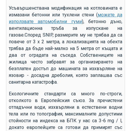
Усъвършенствана модификация на котловината е
измазани бетонни или тухлени стени (
можете да
използвате автомобилни гуми
), бетонно дъно,
вентилационна тръба за изпускане на
газове.Според SNIP, размерите му не трябва да са
повече от 3 х 2 метра, а локализацията на обекта
трябва да бъде най-малко на 5 метра от къщата и
два от оградата на съседа. Собствениците на
жилища често забравят за организирането на
безплатен достъп до машината за изхвърляне на
язовир - досадна дреболия, която заплашва със
санитарна катастрофа.
Екологичните стандарти са много по-строги,
отколкото в Европейския съюз. За пречистени
отпадъчни води, изхвърляни в естествени водни
тела или по топография, максималните допустими
стойности на индекса на БПК у нас са 3-6 mg / l,
докато европейците са готови да примирят със