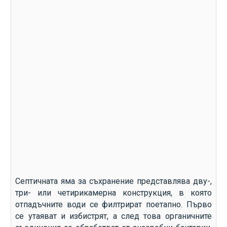
Септичната яма за съхранение представлява дву-,
три- или четирикамерна конструкция, в която
отпадъчните води се филтрират поетапно. Първо
се утаяват и избистрят, а след това органичните