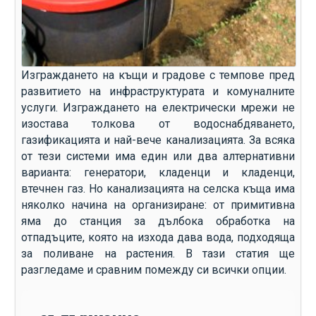
Изграждането на къщи и градове с темпове пред
развитието на инфраструктурата и комуналните
услуги. Изграждането на електрически мрежи не
изостава толкова от водоснабдяването,
газификацията и най-вече канализацията. За всяка
от тези системи има един или два алтернативни
варианта: генератори, кладенци и кладенци,
втечнен газ. Но канализацията на селска къща има
няколко начина на организиране: от примитивна
яма до станция за дълбока обработка на
отпадъците, която на изхода дава вода, подходяща
за поливане на растения. В тази статия ще
разгледаме и сравним помежду си всички опции.