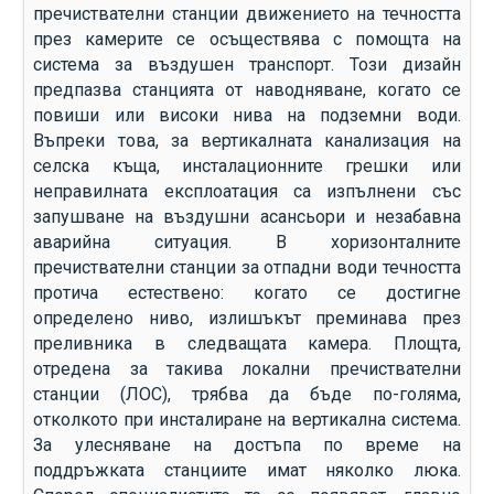
пречиствателни станции движението на течността
през камерите се осъществява с помощта на
система за въздушен транспорт. Този дизайн
предпазва станцията от наводняване, когато се
повиши или високи нива на подземни води.
Въпреки това, за вертикалната канализация на
селска къща, инсталационните грешки или
неправилната експлоатация са изпълнени със
запушване на въздушни асансьори и незабавна
аварийна ситуация. В хоризонталните
пречиствателни станции за отпадни води течността
протича естествено: когато се достигне
определено ниво, излишъкът преминава през
преливника в следващата камера. Площта,
отредена за такива локални пречиствателни
станции (ЛОС), трябва да бъде по-голяма,
отколкото при инсталиране на вертикална система.
За улесняване на достъпа по време на
поддръжката станциите имат няколко люка.