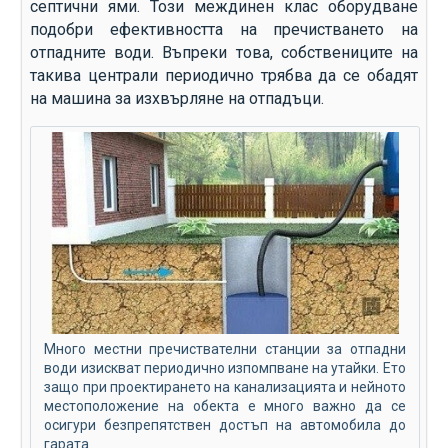
септични ями. Този междинен клас оборудване
подобри ефективността на пречистването на
отпадните води. Въпреки това, собствениците на
такива централи периодично трябва да се обадят
на машина за изхвърляне на отпадъци.
Много местни пречиствателни станции за отпадни
води изискват периодично изпомпване на утайки. Ето
защо при проектирането на канализацията и нейното
местоположение на обекта е много важно да се
осигури безпрепятствен достъп на автомобила до
гарата