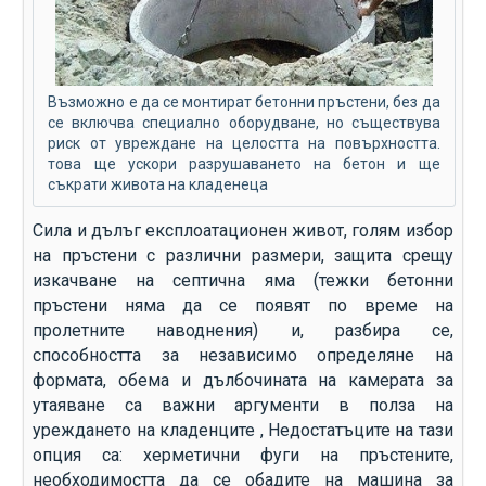
Възможно е да се монтират бетонни пръстени, без да
се включва специално оборудване, но съществува
риск от увреждане на целостта на повърхността.
това ще ускори разрушаването на бетон и ще
съкрати живота на кладенеца
Сила и дълъг експлоатационен живот, голям избор
на пръстени с различни размери, защита срещу
изкачване на септична яма (тежки бетонни
пръстени няма да се появят по време на
пролетните наводнения) и, разбира се,
способността за независимо определяне на
формата, обема и дълбочината на камерата за
утаяване са важни аргументи в полза на
уреждането на кладенците , Недостатъците на тази
опция са: херметични фуги на пръстените,
необходимостта да се обадите на машина за