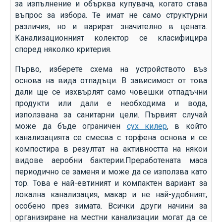
за изпълнение и обърква купувача, когато става
въпрос за избора. Те имат не само структурни
различия, но и варират значително в цената.
Канализационният колектор се класифицира
според няколко критерия.
Първо, изберете схема на устройството въз
основа на вида отпадъци. В зависимост от това
дали ще се изхвърлят само човешки отпадъчни
продукти или дали е необходима и вода,
използвана за санитарни цели. Първият случай
може да бъде ограничен
сух килер
, в който
канализацията се смесва с торфена основа и се
компостира в резултат на активността на някои
видове аеробни бактерии.Преработената маса
периодично се заменя и може да се използва като
тор. Това е най-евтиният и компактен вариант за
локална канализация, макар и не най-удобният,
особено през зимата. Всички други начини за
организиране на местни канализации могат да се