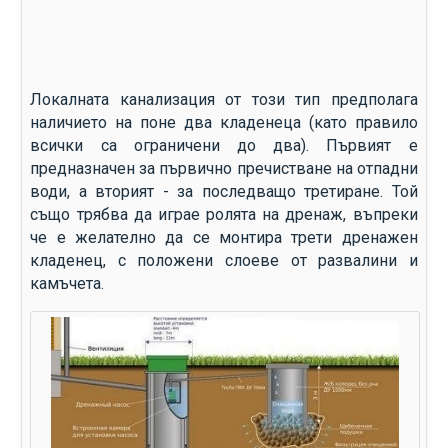
Локалната канализация от този тип предполага
наличието на поне два кладенеца (като правило
всички са ограничени до два). Първият е
предназначен за първично пречистване на отпадни
води, а вторият - за последващо третиране. Той
също трябва да играе ролята на дренаж, въпреки
че е желателно да се монтира трети дренажен
кладенец, с положени слоеве от развалини и
камъчета.