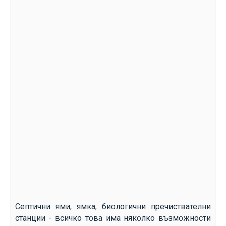
Септични ями, ямка, биологични пречиствателни
станции - всичко това има няколко възможности