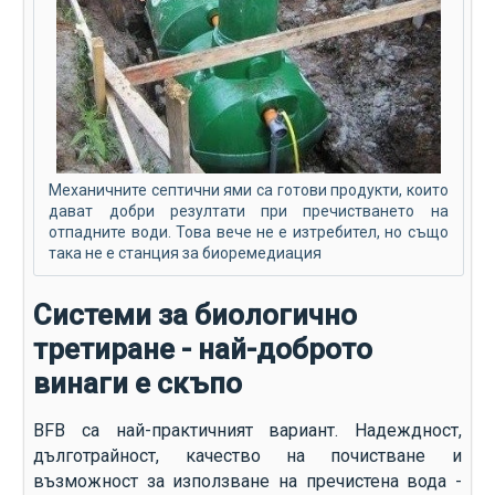
Механичните септични ями са готови продукти, които
дават добри резултати при пречистването на
отпадните води. Това вече не е изтребител, но също
така не е станция за биоремедиация
Системи за биологично
третиране - най-доброто
винаги е скъпо
BFB са най-практичният вариант. Надеждност,
дълготрайност, качество на почистване и
възможност за използване на пречистена вода -