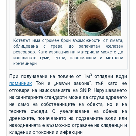
Котелът има огромен брой възможности: от ямата,
облицована с трева, до запечатан железен
резервоар. Като изолационни материали можете да
използвате гуми, тухли, пластмасови и метални
контейнери.
3
При получаване на повече от 1м
отпадни води
помийник
Той е „извън закона“, тъй като не
отговаря на изискванията на SNIP. Нарушаването
на санитарните стандарти може да струва здравето
не само на собствениците на обекта, но и на
техните съседи. С увеличаване на обема на
дренажите, покачването на подземните води или
наводненията е възможно отравяне на кладенци и
кладенци с токсини и инфекции.