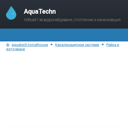
AquaTechn
Уебсайт за водоснабдяване, отопление и канализация
aquatech.tomathouse
Канализационни системи
Рейка и
източване