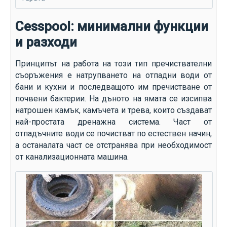
Cesspool: минимални функции
и разходи
Принципът на работа на този тип пречиствателни
съоръжения е натрупването на отпадни води от
бани и кухни и последващото им пречистване от
почвени бактерии. На дъното на ямата се изсипва
натрошен камък, камъчета и трева, които създават
най-простата дренажна система. Част от
отпадъчните води се почистват по естествен начин,
а останалата част се отстранява при необходимост
от канализационната машина.