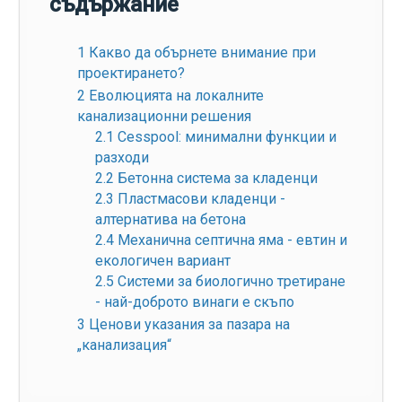
съдържание
1
Какво да обърнете внимание при
проектирането?
2
Еволюцията на локалните
канализационни решения
2.1
Cesspool: минимални функции и
разходи
2.2
Бетонна система за кладенци
2.3
Пластмасови кладенци -
алтернатива на бетона
2.4
Механична септична яма - евтин и
екологичен вариант
2.5
Системи за биологично третиране
- най-доброто винаги е скъпо
3
Ценови указания за пазара на
„канализация“