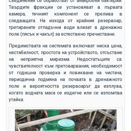
съединения се обработват от анаеробни бактерии.
Твърдите фракции се установяват в първата
камера, течният компонент се прелива в
следващата. На изхода от крайния резервоар,
третираните отпадъчни води влизат в дренажно
поле (пясък и чакъл) за естествено пречистване.
Предимствата на системата включват ниска цена,
нестабилност, простота на устройството, отсъствие
на неприятна миризма. Недостатъците са:
чувствителност към претоварвания, необходимост
от годишна проверка и повикване на чистача,
периодична подмяна на почвата в дренажното
поле и вероятността резервоарът да изплува,
когато водната маса се издигне или се изпомпва
утайка.