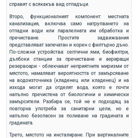
справят с всякакъв вид отпадъци.
Второ, функционалният компонент: местната
канализация, включва само натрупването на
отпадни води или паралелната им обработка и
пречистване. Простите задвижвания
представляват запечатан и корен с филтърно дъно.
По-сложни устройства: септични ями, биофилтри,
дълбоки станции за пречистване и аериращи
резервоари - облекчават неприятните миризми от
мястото, намаляват вероятността от замърсяване
на водоизточника (кладенец или кладенец) и на
изхода могат да отделят вода, която е почти
напълно пречистена от биологични и химически
замърсители. Разбира се, той не е подходящ за
повторна употреба за санитарни цели, но е
напълно безопасен за поливане на градината и
градината.
Трето, мястото на инсталиране. При вертикалните