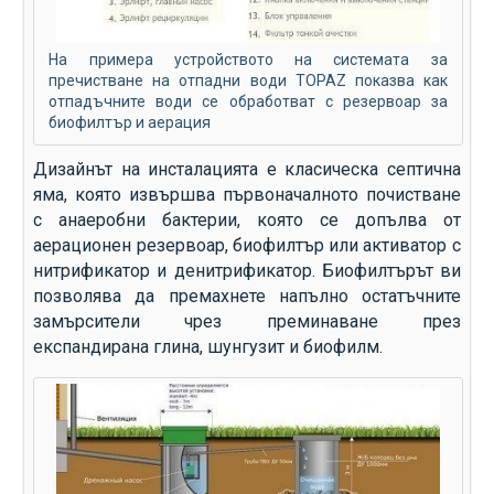
На примера устройството на системата за
пречистване на отпадни води TOPAZ показва как
отпадъчните води се обработват с резервоар за
биофилтър и аерация
Дизайнът на инсталацията е класическа септична
яма, която извършва първоначалното почистване
с анаеробни бактерии, която се допълва от
аерационен резервоар, биофилтър или активатор с
нитрификатор и денитрификатор. Биофилтърът ви
позволява да премахнете напълно остатъчните
замърсители чрез преминаване през
експандирана глина, шунгузит и биофилм.