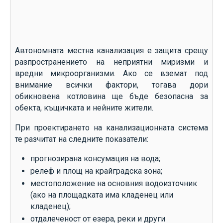
Автономната местна канализация е защита срещу
разпространението на неприятни миризми и
вредни микроорганизми. Ако се вземат под
внимание всички фактори, тогава дори
обикновена котловина ще бъде безопасна за
обекта, къщичката и нейните жители.
При проектирането на канализационната система
те разчитат на следните показатели:
прогнозирана консумация на вода;
релеф и площ на крайградска зона;
местоположение на основния водоизточник
(ако на площадката има кладенец или
кладенец);
отдалеченост от езера, реки и други