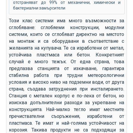
отстраняват до 99% от механични, химически и
бактериални замърсители
Този клас системи има много възможности за
сглобяване: сглобяеми конструкции, модулни
системи, които се сглобяват директно на мястото
на монтаж и са оборудвани в съответствие с
желанията на купувача. Те са изработени от метал,
устойчива пластмаса или бетон. Конкретният
случай е много тежък. От една страна, това
предпазва станцията от изкачване, гарантира
стабилна работа при трудни метеорологични
условия и високо ниво на подземни води, от друга
страна, създава затруднения при инсталирането.
Станция с метален корпус е по-лека от бетон, но
изисква допълнителни разходи за укрепване на
конструкцията. Най-малко тегло имат местните
пречиствателни съоръжения, изработени от
пластмаса. Те имат и най-голяма устойчивост на
корозия. Такива продукти не са подходящи за