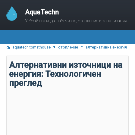
AquaTechn
Уебсайт за водоснабдяване, отопление и канализация
aquatech.tomathouse
отопление
алтернативна енергия
Алтернативни източници на
енергия: Технологичен
преглед