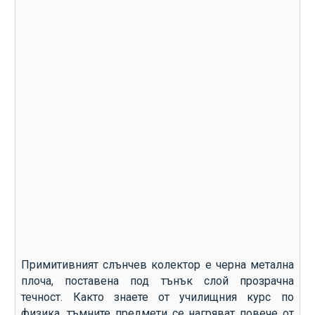
Примитивният слънчев колектор е черна метална
плоча, поставена под тънък слой прозрачна
течност. Както знаете от училищния курс по
физика, тъмните предмети се нагряват повече от