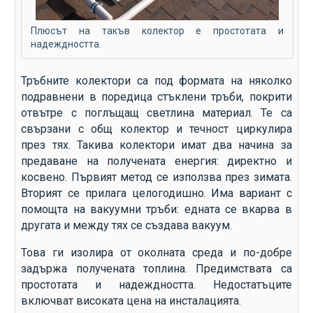
Плюсът на такъв колектор е простотата и
надеждността.
Тръбните колектори са под формата на няколко
подравнени в поредица стъклени тръби, покрити
отвътре с поглъщащ светлина материал. Те са
свързани с общ колектор и течност циркулира
през тях. Такива колектори имат два начина за
предаване на получената енергия: директно и
косвено. Първият метод се използва през зимата.
Вторият се прилага целогодишно. Има вариант с
помощта на вакуумни тръби: едната се вкарва в
другата и между тях се създава вакуум.
Това ги изолира от околната среда и по-добре
задържа получената топлина. Предимствата са
простотата и надеждността. Недостатъците
включват високата цена на инсталацията.