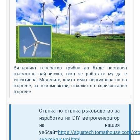
Вятърният генератор трябва да бъде поставен
възможно най-високо, така че работата му да е
ефективна. Моделите, които имат вертикална ос на
въртене, са по-компактни, отколкото с хоризонтално
въртене
Стъпка по стъпка ръководство за
изработка на DIY ветрогенератор
на нашия
уебсайт:
https://aquatech.tomathouse.com/oto
svoimi-rukami.html