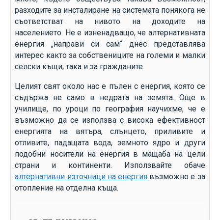
разходите за инсталиране на системата понякога не
съответстват на нивото на доходите на
населението. Не е изненадващо, че алтернативната
енергия „направи си сам“ днес представлява
интерес както за собствениците на големи и малки
селски къщи, така и за гражданите.
Целият свят около нас е пълен с енергия, която се
съдържа не само в недрата на земята. Още в
училище, по уроци по география научихме, че е
възможно да се използва с висока ефективност
енергията на вятъра, слънцето, приливите и
отливите, падащата вода, земното ядро ​​и други
подобни носители на енергия в мащаба на цели
страни и континенти. Използвайте обаче
алтернативни източници на енергия
възможно е за
отопление на отделна къща.