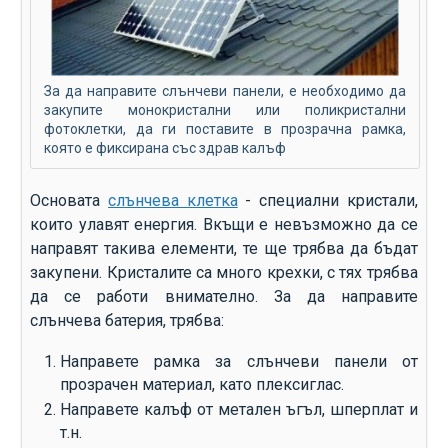
За да направите слънчеви панели, е необходимо да
закупите монокристални или поликристални
фотоклетки, да ги поставите в прозрачна рамка,
която е фиксирана със здрав калъф
Основата
слънчева клетка
- специални кристали,
които улавят енергия. Вкъщи е невъзможно да се
направят такива елементи, те ще трябва да бъдат
закупени. Кристалите са много крехки, с тях трябва
да се работи внимателно. За да направите
слънчева батерия, трябва:
Направете рамка за слънчеви панели от
прозрачен материал, като плексиглас.
Направете калъф от метален ъгъл, шперплат и
т.н.