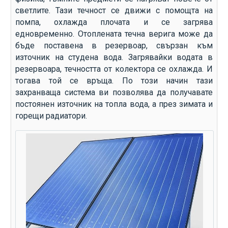
светлите. Тази течност се движи с помощта на
помпа, охлажда плочата и се загрява
едновременно. Отоплената течна верига може да
бъде поставена в резервоар, свързан към
източник на студена вода. Загрявайки водата в
резервоара, течността от колектора се охлажда. И
тогава той се връща. По този начин тази
захранваща система ви позволява да получавате
постоянен източник на топла вода, а през зимата и
горещи радиатори.