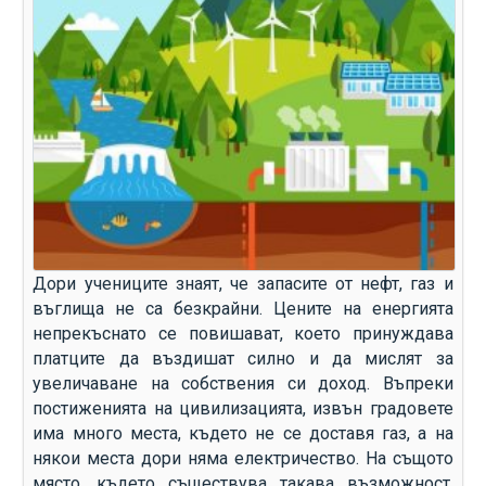
Дори учениците знаят, че запасите от нефт, газ и
въглища не са безкрайни. Цените на енергията
непрекъснато се повишават, което принуждава
платците да въздишат силно и да мислят за
увеличаване на собствения си доход. Въпреки
постиженията на цивилизацията, извън градовете
има много места, където не се доставя газ, а на
някои места дори няма електричество. На същото
място, където съществува такава възможност,