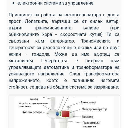
електронни системи за управление
Принципът на работа на ветрогенератора е доста
прост. Лопатките, въртящи се от силен вятър,
въртят трансмисионните валове (при
обикновените хора - скоростната кутия). Те са
свързани към алтернатор. Трансмисията и
генераторът са разположени в люлка или по друг
начин - гондола. Може да има въртящ се
механизъм. Генераторът е свързан към
управляващата автоматика и трансформатора на
усилващото напрежение. След трансформатора
напрежението, което е повишило неговата
стойност, се дава на общата система за захранване.