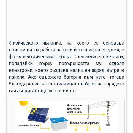
Физическото явление, на което се основава
принципът на работа на този източник на енергия, е
фотоелектрическият ефект. Слънчевата светлина,
попадайки върху повърхността му, отделя
електрони, което създава излишен заряд вътре в
панела. Ако свържете батерия към него, тогава
благодарение на светкавицата в броя на зарядите
във веригата, ще се появи ток.