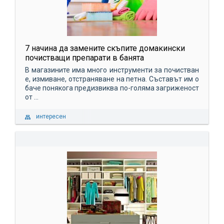
7 начина да замените скъпите домакински
почистващи препарати в банята
В магазините има много инструменти за почистван
е, измиване, отстраняване на петна. Съставът им о
баче понякога предизвиква по-голяма загриженост
от ...
интересен