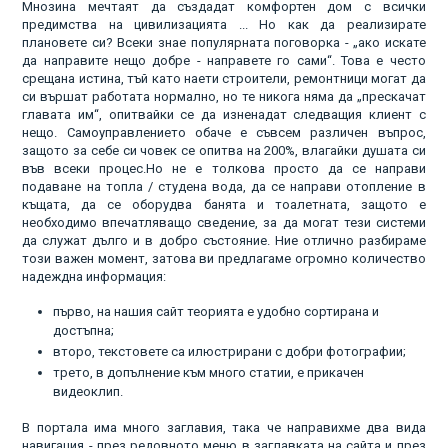
Мнозина мечтаят да създадат комфортен дом с всички
предимства на цивилизацията ... Но как да реализирате
плановете си? Всеки знае популярната поговорка - „ако искате
да направите нещо добре - направете го сами“. Това е често
срещана истина, тъй като наети строители, ремонтници могат да
си вършат работата нормално, но те никога няма да „прескачат
главата им“, опитвайки се да изненадат следващия клиент с
нещо. Самоуправлението обаче е съвсем различен въпрос,
защото за себе си човек се опитва на 200%, влагайки душата си
във всеки процес.Но не е толкова просто да се направи
подаване на топла / студена вода, да се направи отопление в
къщата, да се оборудва банята и тоалетната, защото е
необходимо впечатляващо сведение, за да могат тези системи
да служат дълго и в добро състояние. Ние отлично разбираме
този важен момент, затова ви предлагаме огромно количество
надеждна информация:
първо, на нашия сайт теорията е удобно сортирана и
достъпна;
второ, текстовете са илюстрирани с добри фотографии;
трето, в допълнение към много статии, е прикачен
видеоклип.
В портала има много заглавия, така че направихме два вида
навигация - през редовното меню в заглавката на сайта и през