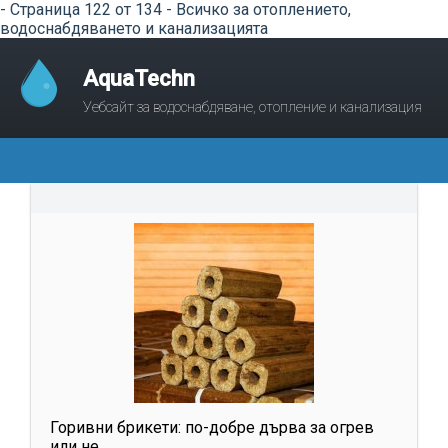
- Страница 122 от 134 - Всичко за отоплението,
водоснабдяването и канализацията
AquaTechn
Уебсайт за водоснабдяване, отопление и канализация
Горивни брикети: по-добре дърва за огрев
или не