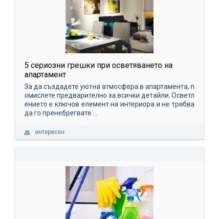
5 сериозни грешки при осветяването на
апартамент
За да създадете уютна атмосфера в апартамента, п
омислете предварително за всички детайли. Осветл
ението е ключов елемент на интериора и не трябва
да го пренебрегвате ...
интересен