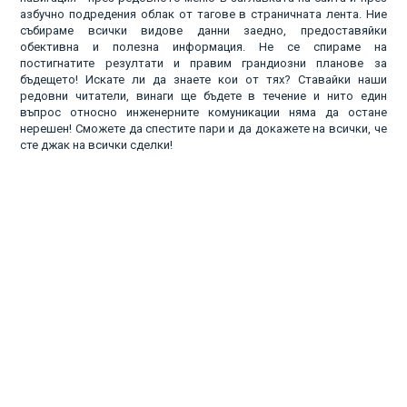
азбучно подредения облак от тагове в страничната лента. Ние
събираме всички видове данни заедно, предоставяйки
обективна и полезна информация. Не се спираме на
постигнатите резултати и правим грандиозни планове за
бъдещето! Искате ли да знаете кои от тях? Ставайки наши
редовни читатели, винаги ще бъдете в течение и нито един
въпрос относно инженерните комуникации няма да остане
нерешен! Сможете да спестите пари и да докажете на всички, че
сте джак на всички сделки!