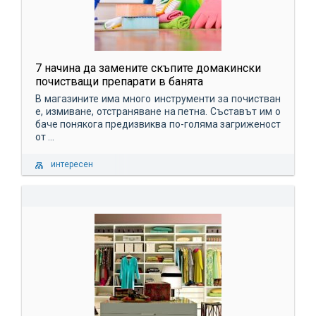
7 начина да замените скъпите домакински
почистващи препарати в банята
В магазините има много инструменти за почистван
е, измиване, отстраняване на петна. Съставът им о
баче понякога предизвиква по-голяма загриженост
от ...
интересен