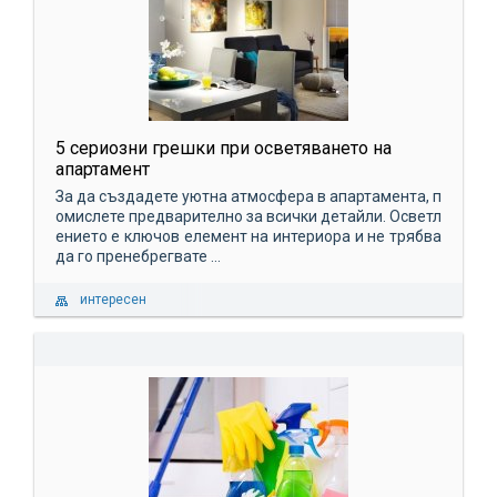
5 сериозни грешки при осветяването на
апартамент
За да създадете уютна атмосфера в апартамента, п
омислете предварително за всички детайли. Осветл
ението е ключов елемент на интериора и не трябва
да го пренебрегвате ...
интересен