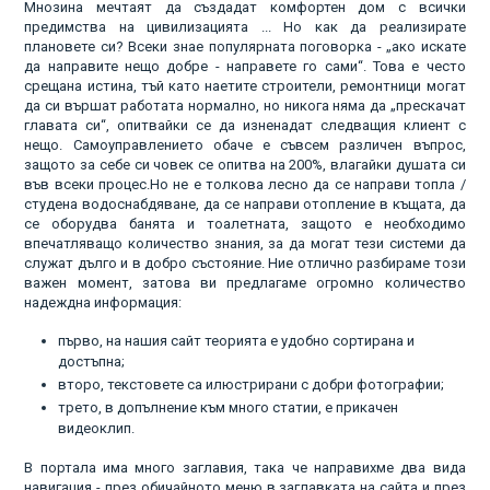
Мнозина мечтаят да създадат комфортен дом с всички
предимства на цивилизацията ... Но как да реализирате
плановете си? Всеки знае популярната поговорка - „ако искате
да направите нещо добре - направете го сами“. Това е често
срещана истина, тъй като наетите строители, ремонтници могат
да си вършат работата нормално, но никога няма да „прескачат
главата си“, опитвайки се да изненадат следващия клиент с
нещо. Самоуправлението обаче е съвсем различен въпрос,
защото за себе си човек се опитва на 200%, влагайки душата си
във всеки процес.Но не е толкова лесно да се направи топла /
студена водоснабдяване, да се направи отопление в къщата, да
се оборудва банята и тоалетната, защото е необходимо
впечатляващо количество знания, за да могат тези системи да
служат дълго и в добро състояние. Ние отлично разбираме този
важен момент, затова ви предлагаме огромно количество
надеждна информация:
първо, на нашия сайт теорията е удобно сортирана и
достъпна;
второ, текстовете са илюстрирани с добри фотографии;
трето, в допълнение към много статии, е прикачен
видеоклип.
В портала има много заглавия, така че направихме два вида
навигация - през обичайното меню в заглавката на сайта и през