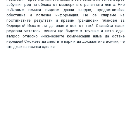
азбучния ред на облака от маркери в страничната лента. Ние
събираме всички видове данни заедно, предоставяйки
обективна и полезна информация. Не се спираме на
постигнатите резултати и правим грандиозни планове за
бъдещето! Искате ли да знаете кои от тях? Ставайки наши
редовни читатели, винаги ще бъдете в течение и нито един
въпрос относно инженерните комуникации няма да остане
нерешен! Сможете да спестите пари и да докажете на всички, че
сте джак на всички сделки!