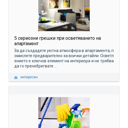
5 сериозни грешки при осветяването на
апартамент
За да създадете уютна атмосфера в апартамента, п
омислете предварително за всички детайли. Осветл
ението е ключов елемент на интериора и не трябва
да го пренебрегвате ...
интересен