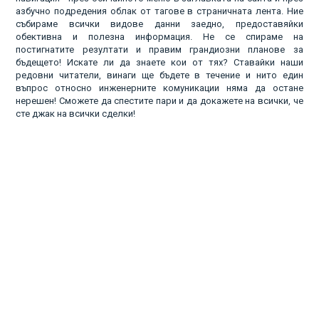
азбучно подредения облак от тагове в страничната лента. Ние
събираме всички видове данни заедно, предоставяйки
обективна и полезна информация. Не се спираме на
постигнатите резултати и правим грандиозни планове за
бъдещето! Искате ли да знаете кои от тях? Ставайки наши
редовни читатели, винаги ще бъдете в течение и нито един
въпрос относно инженерните комуникации няма да остане
нерешен! Сможете да спестите пари и да докажете на всички, че
сте джак на всички сделки!