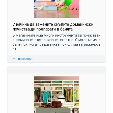
7 начина да замените скъпите домакински
почистващи препарати в банята
В магазините има много инструменти за почистван
е, измиване, отстраняване на петна. Съставът им о
баче понякога предизвиква по-голяма загриженост
от ...
интересен