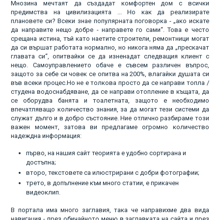
Мнозина мечтаят да създадат комфортен дом с всички
предимства на цивилизацията ... Но как да реализирате
плановете си? Всеки знае популярната поговорка - „ако искате
да направите нещо добре - направете го сами“. Това е често
срещана истина, тъй като наетите строители, ремонтници могат
да си вършат работата нормално, но никога няма да „прескачат
главата си“, опитвайки се да изненадат следващия клиент с
нещо. Самоуправлението обаче е съвсем различен въпрос,
защото за себе си човек се опитва на 200%, влагайки душата си
във всеки процес.Но не е толкова просто да се направи топла /
студена водоснабдяване, да се направи отопление в къщата, да
се оборудва банята и тоалетната, защото е необходимо
впечатляващо количество знания, за да могат тези системи да
служат дълго и в добро състояние. Ние отлично разбираме този
важен момент, затова ви предлагаме огромно количество
надеждна информация:
първо, на нашия сайт теорията е удобно сортирана и
достъпна;
второ, текстовете са илюстрирани с добри фотографии;
трето, в допълнение към много статии, е прикачен
видеоклип.
В портала има много заглавия, така че направихме два вида
навигация - през обичайното меню в заглавката на сайта и през