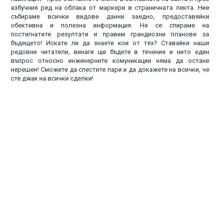
азбучния ред на облака от маркери в страничната лента. Ние
събираме всички видове данни заедно, предоставяйки
обективна и полезна информация. Не се спираме на
постигнатите резултати и правим грандиозни планове за
бъдещето! Искате ли да знаете кои от тях? Ставайки наши
редовни читатели, винаги ще бъдете в течение и нито един
въпрос относно инженерните комуникации няма да остане
нерешен! Сможете да спестите пари и да докажете на всички, че
сте джак на всички сделки!