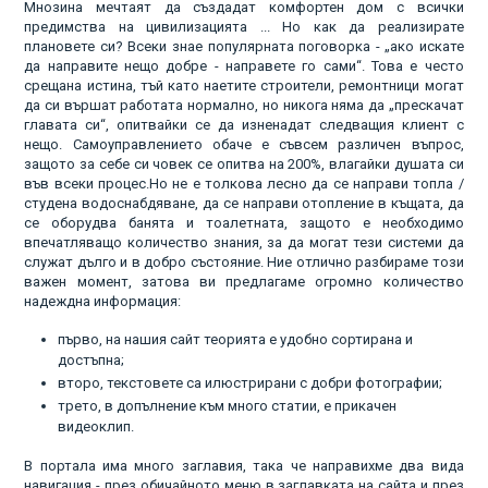
Мнозина мечтаят да създадат комфортен дом с всички
предимства на цивилизацията ... Но как да реализирате
плановете си? Всеки знае популярната поговорка - „ако искате
да направите нещо добре - направете го сами“. Това е често
срещана истина, тъй като наетите строители, ремонтници могат
да си вършат работата нормално, но никога няма да „прескачат
главата си“, опитвайки се да изненадат следващия клиент с
нещо. Самоуправлението обаче е съвсем различен въпрос,
защото за себе си човек се опитва на 200%, влагайки душата си
във всеки процес.Но не е толкова лесно да се направи топла /
студена водоснабдяване, да се направи отопление в къщата, да
се оборудва банята и тоалетната, защото е необходимо
впечатляващо количество знания, за да могат тези системи да
служат дълго и в добро състояние. Ние отлично разбираме този
важен момент, затова ви предлагаме огромно количество
надеждна информация:
първо, на нашия сайт теорията е удобно сортирана и
достъпна;
второ, текстовете са илюстрирани с добри фотографии;
трето, в допълнение към много статии, е прикачен
видеоклип.
В портала има много заглавия, така че направихме два вида
навигация - през обичайното меню в заглавката на сайта и през