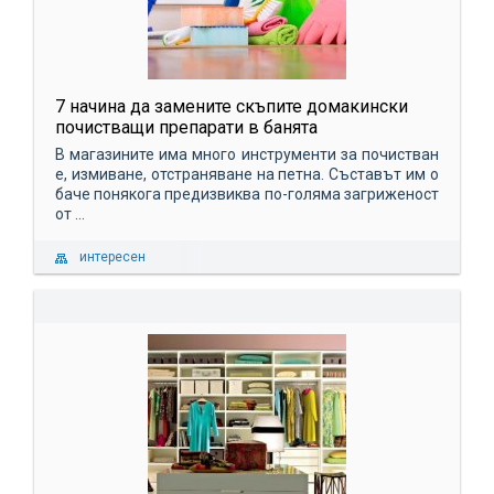
7 начина да замените скъпите домакински
почистващи препарати в банята
В магазините има много инструменти за почистван
е, измиване, отстраняване на петна. Съставът им о
баче понякога предизвиква по-голяма загриженост
от ...
интересен