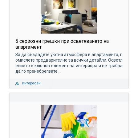
5 сериозни грешки при осветяването на
апартамент
За да създадете уютна атмосфера в апартамента, п
омислете предварително за всички детайли. Осветл
ението е ключов елемент на интериора и не трябва
да го пренебрегвате ...
интересен