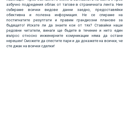
азбучно подредения облак от тагове в страничната лента. Ние
събираме всички видове данни заедно, предоставяйки
обективна и полезна информация. Не се спираме на
постигнатите резултати и правим грандиозни планове за
бъдещето! Искате ли да знаете кои от тях? Ставайки наши
редовни читатели, винаги ще бъдете в течение и нито един
въпрос относно инженерните комуникации няма да остане
нерешен! Сможете да спестите пари и да докажете на всички, че
сте джак на всички сделки!