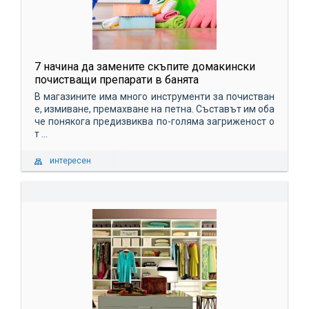
7 начина да замените скъпите домакински
почистващи препарати в банята
В магазините има много инструменти за почистван
е, измиване, премахване на петна. Съставът им оба
че понякога предизвиква по-голяма загриженост о
т ...
интересен