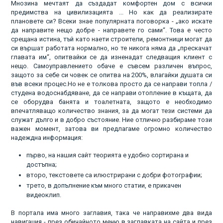
Мнозина мечтаят да създадат комфортен дом с всички
предимства на цивилизацията ... Но как да реализирате
плановете си? Всеки знае популярната поговорка - „ако искате
да направите нещо добре - направете го сами“. Това е често
срещана истина, тъй като наети строители, ремонтници могат да
си вършат работата нормално, но те никога няма да „прескачат
главата им“, опитвайки се да изненадат следващия клиент с
нещо. Самоуправлението обаче е съвсем различен въпрос,
защото за себе си човек се опитва на 200%, влагайки душата си
във всеки процес.Но не е толкова просто да се направи топла /
студена водоснабдяване, да се направи отопление в къщата, да
се оборудва банята и тоалетната, защото е необходимо
впечатляващо количество знания, за да могат тези системи да
служат дълго и в добро състояние. Ние отлично разбираме този
важен момент, затова ви предлагаме огромно количество
надеждна информация:
първо, на нашия сайт теорията е удобно сортирана и
достъпна;
второ, текстовете са илюстрирани с добри фотографии;
трето, в допълнение към много статии, е прикачен
видеоклип.
В портала има много заглавия, така че направихме два вида
навигация - през обичайното меню в заглавката на сайта и през