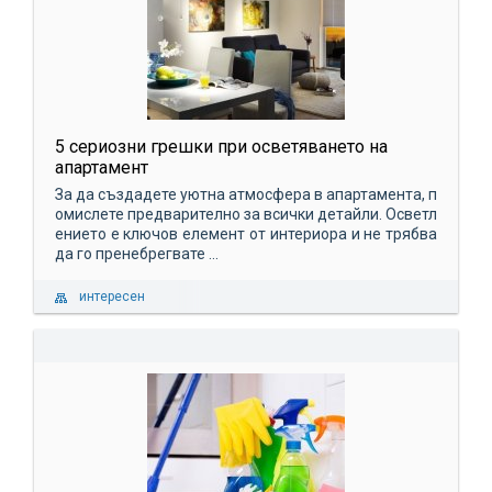
5 сериозни грешки при осветяването на
апартамент
За да създадете уютна атмосфера в апартамента, п
омислете предварително за всички детайли. Осветл
ението е ключов елемент от интериора и не трябва
да го пренебрегвате ...
интересен