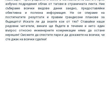
азбучно подредения облак от тагове в страничната лента. Ние
събираме всички видове данни заедно, предоставяйки
обективна и полезна информация. Не се спираме на
постигнатите резултати и правим грандиозни планове за
бъдещето! Искате ли да знаете кои от тях? Ставайки наши
редовни читатели, винаги ще бъдете в течение и нито един
въпрос относно инженерните комуникации няма да остане
нерешен! Сможете да спестите пари и да докажете на всички, че
сте джак на всички сделки!