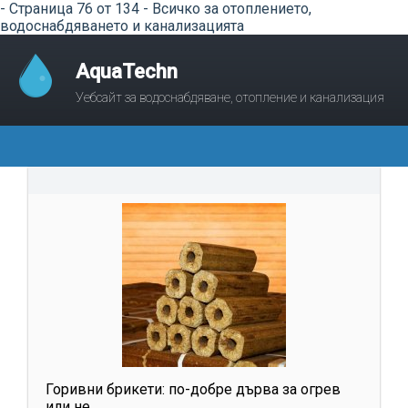
- Страница 76 от 134 - Всичко за отоплението,
водоснабдяването и канализацията
AquaTechn
Уебсайт за водоснабдяване, отопление и канализация
Горивни брикети: по-добре дърва за огрев
или не