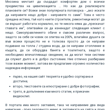
Мнозина мечтаят да създадат комфортен дом с всички
предимства на цивилизацията ... Но как да реализирате
плановете си? Всеки знае популярната поговорка - „ако искате
да направите нещо добре - направете го сами“. Това е често
срещана истина, тъй като наети строители, ремонтници могат да
си вършат работата нормално, но те никога няма да „прескачат
главата им“, опитвайки се да изненадат следващия клиент с
нещо. Самоуправлението обаче е съвсем различен въпрос,
защото за себе си човек се опитва на 200%, влагайки душата си
във всеки процес.Но не е толкова просто да се направи
подаване на топла / студена вода, да се направи отопление в
къщата, да се оборудва банята и тоалетната, защото е
необходимо впечатляващо сведение, за да могат тези системи
да служат дълго и в добро състояние. Ние отлично разбираме
този важен момент, затова ви предлагаме огромно количество
надеждна информация:
първо, на нашия сайт теорията е удобно сортирана и
достъпна;
второ, текстовете са илюстрирани с добри фотографии;
трето, в допълнение към много статии, е прикачен
видеоклип.
В портала има много заглавия, така че направихме два вида
навигация - през редовното меню в заглавката на сайта и през