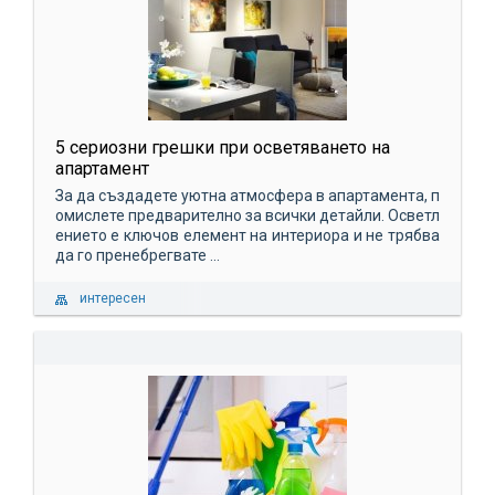
5 сериозни грешки при осветяването на
апартамент
За да създадете уютна атмосфера в апартамента, п
омислете предварително за всички детайли. Осветл
ението е ключов елемент на интериора и не трябва
да го пренебрегвате ...
интересен