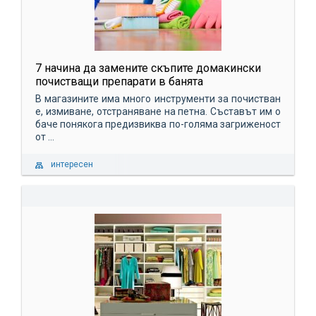
7 начина да замените скъпите домакински
почистващи препарати в банята
В магазините има много инструменти за почистван
е, измиване, отстраняване на петна. Съставът им о
баче понякога предизвиква по-голяма загриженост
от ...
интересен