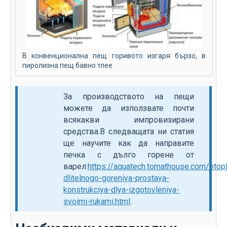
В конвенционална пещ горивото изгаря бързо, в
пиролизна пещ бавно тлее
За производството на пещи
можете да използвате почти
всякакви импровизирани
средства.В следващата ни статия
ще научите как да направите
печка с дълго горене от
варел:
https://aquatech.tomathouse.com/otopl
dlitelnogo-goreniya-prostaya-
konstrukciya-dlya-izgotovleniya-
svoimi-rukami.html
.