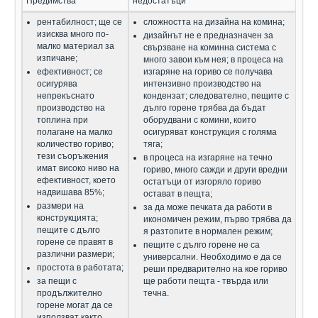
Предимства
недостатъци
рентабилност; ще се
сложността на дизайна на комина;
изисква много по-
дизайнът не е предназначен за
малко материал за
свързване на коминна система с
изпичане;
много завои към нея; в процеса на
ефективност; се
изгаряне на гориво се получава
осигурява
интензивно производство на
непрекъснато
кондензат; следователно, пещите с
производство на
дълго горене трябва да бъдат
топлина при
оборудвани с комини, които
полагане на малко
осигуряват конструкция с голяма
количество гориво;
тяга;
тези съоръжения
в процеса на изгаряне на течно
имат високо ниво на
гориво, много сажди и други вредни
ефективност, което
остатъци от изгоряло гориво
надвишава 85%;
остават в пещта;
размери на
за да може печката да работи в
конструкцията;
икономичен режим, първо трябва да
пещите с дълго
я разтопите в нормален режим;
горене се правят в
пещите с дълго горене не са
различни размери;
универсални. Необходимо е да се
простота в работата;
реши предварително на кое гориво
за пещи с
ще работи пещта - твърда или
продължително
течна.
горене могат да се
използват както