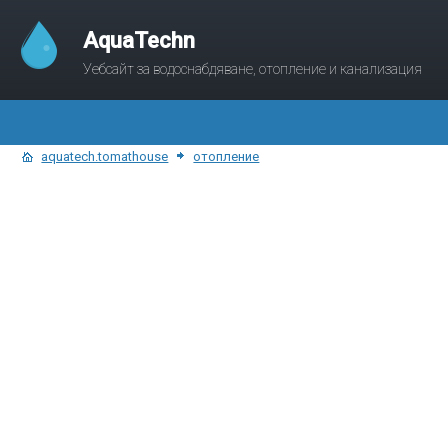
AquaTechn
Уебсайт за водоснабдяване, отопление и канализация
aquatech.tomathouse
отопление