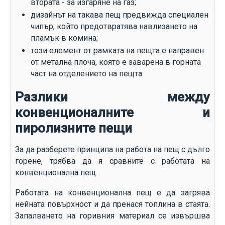
втората - за изгаряне на газ;
дизайнът на такава пещ предвижда специален
чипър, който предотвратява навлизането на
пламък в комина;
този елемент от рамката на пещта е направен
от метална плоча, която е заварена в горната
част на отделението на пещта.
Разлики между
конвенционалните и
пиролизните пещи
За да разберете принципа на работа на пещ с дълго
горене, трябва да я сравните с работата на
конвенционална пещ.
Работата на конвенционална пещ е да загрява
нейната повърхност и да пренася топлина в стаята.
Запалването на горивния материал се извършва