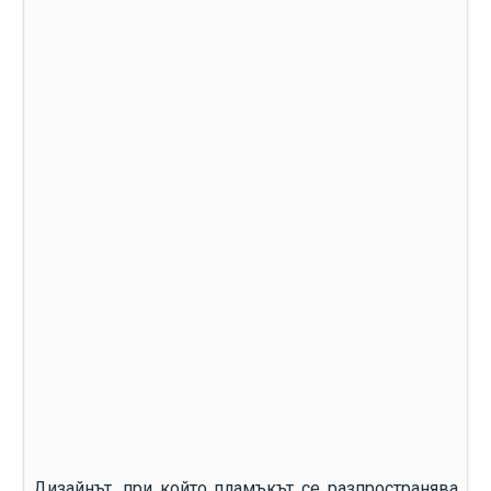
Дизайнът, при който пламъкът се разпространява