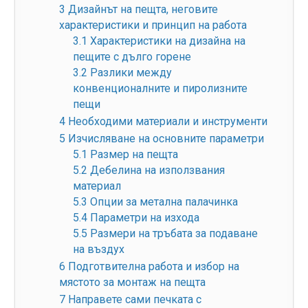
3
Дизайнът на пещта, неговите
характеристики и принцип на работа
3.1
Характеристики на дизайна на
пещите с дълго горене
3.2
Разлики между
конвенционалните и пиролизните
пещи
4
Необходими материали и инструменти
5
Изчисляване на основните параметри
5.1
Размер на пещта
5.2
Дебелина на използвания
материал
5.3
Опции за метална палачинка
5.4
Параметри на изхода
5.5
Размери на тръбата за подаване
на въздух
6
Подготвителна работа и избор на
мястото за монтаж на пещта
7
Направете сами печката с