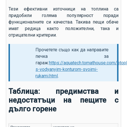
Тези ефективни източници на топлина са
придобили голяма популярност поради
функционалните си качества. Такива пещи обаче
имат редица както положителни, така и
отрицателни критерии.
Прочетете също как да направите
печка за
гараж:
https://aquatech.tomathouse.com/otop
s-vodyanyim-konturom-svoimi-
rukami.html
.
Таблица: предимства и
недостатъци на пещите с
дълго горене