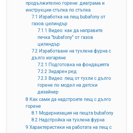
продължително горене: диаграма и
инструкции стъпка по стъпка
7.1
Изработка на пещ bubafony от
газов цилиндър
7.1.1
Видео: как да направите
печка "bubafony" от газов
цилиндър
7.2
Изработване на тухлена фурна с
дълго изгаряне
7.2.1
Подготовка на фондацията
7.2.2
Зидарен ред
7.2.3
Видео: пещ от тухли с дълго
горене по модел на детски
дизайнер
8
Как сами да надстроите пещ с дълго
горене
8.1
Модернизация на пещта bubafony
8.2
Надстройка на тухлена фурна
9
Характеристики на работата на пещ с