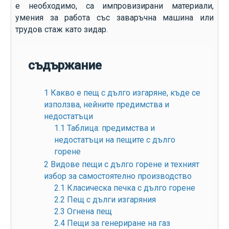
е необходимо, са импровизирани материали,
умения за работа със заваръчна машина или
трудов стаж като зидар.
съдържание
1
Какво е пещ с дълго изгаряне, къде се
използва, нейните предимства и
недостатъци
1.1
Таблица: предимства и
недостатъци на пещите с дълго
горене
2
Видове пещи с дълго горене и техният
избор за самостоятелно производство
2.1
Класическа печка с дълго горене
2.2
Пещ с дълги изгаряния
2.3
Огнена пещ
2.4
Пещи за генериране на газ