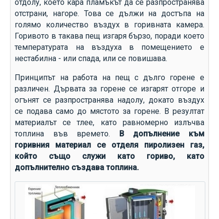
отдолу, което кара пламъкът да се разпространява
отстрани, нагоре. Това се дължи на достъпа на
голямо количество въздух в горивната камера.
Горивото в такава пещ изгаря бързо, поради което
температурата на въздуха в помещението е
нестабилна - или спада, или се повишава.
Принципът на работа на пещ с дълго горене е
различен. Дървата за горене се изгарят отгоре и
огънят се разпространява надолу, докато въздух
се подава само до мястото за горене. В резултат
материалът се тлее, като равномерно излъчва
топлина във времето.
В допълнение към
горивния материал се отделя пиролизен газ,
който също служи като гориво, като
допълнително създава топлина.