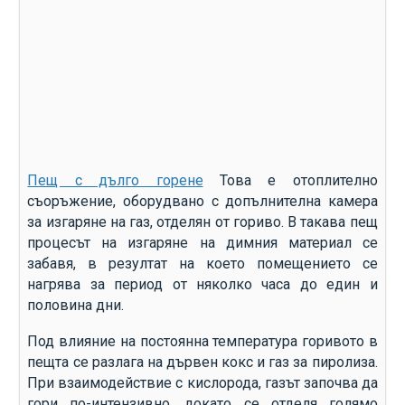
Пещ с дълго горене
Това е отоплително
съоръжение, оборудвано с допълнителна камера
за изгаряне на газ, отделян от гориво. В такава пещ
процесът на изгаряне на димния материал се
забавя, в резултат на което помещението се
нагрява за период от няколко часа до един и
половина дни.
Под влияние на постоянна температура горивото в
пещта се разлага на дървен кокс и газ за пиролиза.
При взаимодействие с кислорода, газът започва да
гори по-интензивно, докато се отделя голямо