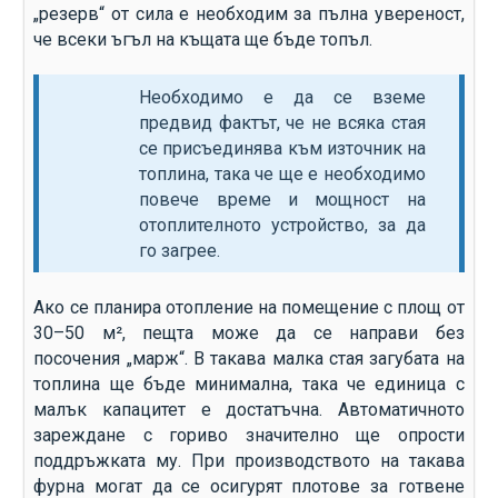
„резерв“ от сила е необходим за пълна увереност,
че всеки ъгъл на къщата ще бъде топъл.
Необходимо е да се вземе
предвид фактът, че не всяка стая
се присъединява към източник на
топлина, така че ще е необходимо
повече време и мощност на
отоплителното устройство, за да
го загрее.
Ако се планира отопление на помещение с площ от
30–50 м², пещта може да се направи без
посочения „марж“. В такава малка стая загубата на
топлина ще бъде минимална, така че единица с
малък капацитет е достатъчна. Автоматичното
зареждане с гориво значително ще опрости
поддръжката му. При производството на такава
фурна могат да се осигурят плотове за готвене