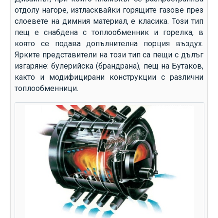
отдолу нагоре, изтласквайки горящите газове през
слоевете на димния материал, е класика. Този тип
пещ е снабдена с топлообменник и горелка, в
която се подава допълнителна порция въздух.
Ярките представители на този тип са пещи с дълъг
изгаряне: булерийска (брандрана), пещ на Бутаков,
както и модифицирани конструкции с различни
топлообменници.