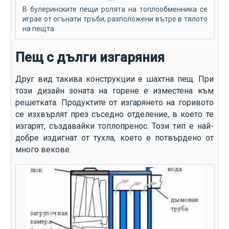
В булеринските пещи ролята на топлообменника се
играе от огънати тръби, разположени вътре в тялото
на пещта
Пещ с дълги изгаряния
Друг вид такива конструкции е шахтна пещ. При
този дизайн зоната на горене е изместена към
решетката. Продуктите от изгарянето на горивото
се изхвърлят през съседно отделение, в което те
изгарят, създавайки топлопренос. Този тип е най-
добре издигнат от тухла, което е потвърдено от
много векове.