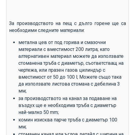
За производството на пещ с дълго горене ще са
необходими следните материали:
метална цев от под горива и смазочни
материали с вместимост 200 литра; като
алтернативен материал можете да използвате
стоманена тръба с диаметър, съответстващ на
чертежа, или празен газов цилиндър с
вместимост от 50 до 100 l; Можете също така
да използвате листова стомана с дебелина 3
мм;
за производството на канал за подаване на
въздух ще е необходима тръба с диаметър
най-малко 50 mm;
комин изисква парче тръба с диаметър 100
мм;
стоманен канал или ъглов детайл с ширина на